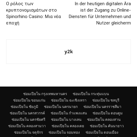
Ο ρόλος των
In der heutigen digitalen Ära
κρυπτονομισμάτων στο
ist der Zugang zu Online-
Spinorhino Casino: Μια νέα
Diensten für Unternehmen und
εποχή
Nutzer gleicherm
y2k
ซ่อมเปียโน กรุงเทพมหานคร
ซ่อมเปียโน กระทุ่มแบน
ซ่อมเปียโน ขอนแก่น
ซ่อมเปียโน ฉะเชิงเทรา
ซ่อมเปียโน ชลบุรี
ซ่อมเปียโน ชัยภูมิ
ซ่อมเปียโน นครนายก
ซ่อมเปียโน นครราชสีมา
ซ่อมเปียโน นครสวรรค์
ซ่อมเปียโน กำแพงแสน
ซ่อมเปียโน ดอนตูม
ซ่อมเปียโน นครชัยศรี
ซ่อมเปียโน บางเลน
ซ่อมเปียโน คลองสาน
ซ่อมเปียโน คลองสามวา
ซ่อมเปียโน คลองเตย
ซ่อมเปียโน คันนายาว
ซ่อมเปียโน จตุจักร
ซ่อมเปียโน จอมทอง
ซ่อมเปียโน ดอนเมือง