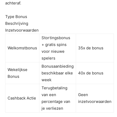
achteraf.
Type Bonus
Beschrijving
Inzetvoorwaarden
Stortingsbonus
+ gratis spins
Welkomstbonus
35x de bonus
voor nieuwe
spelers
Bonusaanbieding
Wekelijkse
beschikbaar elke
40x de bonus
Bonus
week
Terugbetaling
van een
Geen
Cashback Actie
percentage van
inzetvoorwaarden
je verliezen