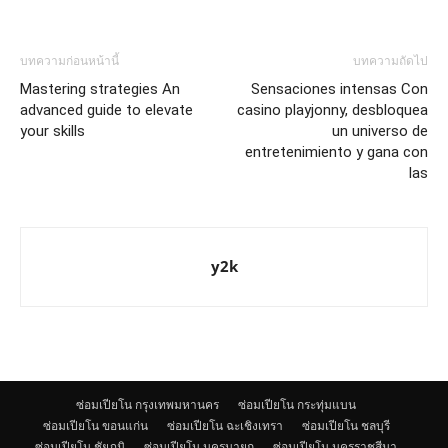
บทความก่อนหน้านี้
บทความถัดไป
Mastering strategies An
Sensaciones intensas Con
advanced guide to elevate
casino playjonny, desbloquea
your skills
un universo de
entretenimiento y gana con
las
y2k
ซ่อมเปียโน กรุงเทพมหานคร
ซ่อมเปียโน กระทุ่มแบน
ซ่อมเปียโน ขอนแก่น
ซ่อมเปียโน ฉะเชิงเทรา
ซ่อมเปียโน ชลบุรี
ซ่อมเปียโน ชัยภูมิ
ซ่อมเปียโน นครนายก
ซ่อมเปียโน นครราชสีมา