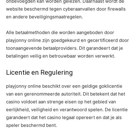
onbevoegden kan worden gelezen. Daarnaast wordt de
website beschermd tegen cyberaanvallen door firewalls
en andere beveiligingsmaatregelen.
Alle betaalmethoden die worden aangeboden door
playjonny online zijn goedgekeurd en gecertificeerd door
toonaangevende betaalproviders. Dit garandeert dat je
betalingen veilig en betrouwbaar worden verwerkt.
Licentie en Regulering
playjonny online beschikt over een geldige goklicentie
van een gerenommeerde autoriteit. Dit betekent dat het
casino voldoet aan strenge eisen op het gebied van
eerlijkheid, veiligheid en verantwoord spelen. De licentie
garandeert dat het casino legaal opereert en dat je als
speler beschermd bent.