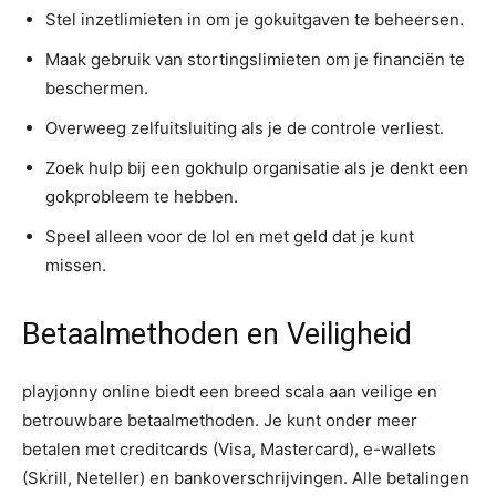
Stel inzetlimieten in om je gokuitgaven te beheersen.
Maak gebruik van stortingslimieten om je financiën te
beschermen.
Overweeg zelfuitsluiting als je de controle verliest.
Zoek hulp bij een gokhulp organisatie als je denkt een
gokprobleem te hebben.
Speel alleen voor de lol en met geld dat je kunt
missen.
Betaalmethoden en Veiligheid
playjonny online biedt een breed scala aan veilige en
betrouwbare betaalmethoden. Je kunt onder meer
betalen met creditcards (Visa, Mastercard), e-wallets
(Skrill, Neteller) en bankoverschrijvingen. Alle betalingen