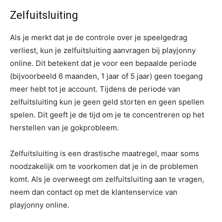
Zelfuitsluiting
Als je merkt dat je de controle over je speelgedrag
verliest, kun je zelfuitsluiting aanvragen bij playjonny
online. Dit betekent dat je voor een bepaalde periode
(bijvoorbeeld 6 maanden, 1 jaar of 5 jaar) geen toegang
meer hebt tot je account. Tijdens de periode van
zelfuitsluiting kun je geen geld storten en geen spellen
spelen. Dit geeft je de tijd om je te concentreren op het
herstellen van je gokprobleem.
Zelfuitsluiting is een drastische maatregel, maar soms
noodzakelijk om te voorkomen dat je in de problemen
komt. Als je overweegt om zelfuitsluiting aan te vragen,
neem dan contact op met de klantenservice van
playjonny online.