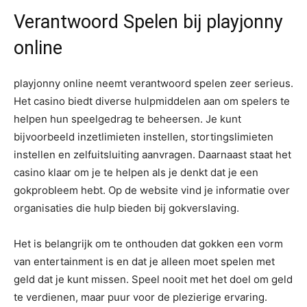
Verantwoord Spelen bij playjonny
online
playjonny online neemt verantwoord spelen zeer serieus.
Het casino biedt diverse hulpmiddelen aan om spelers te
helpen hun speelgedrag te beheersen. Je kunt
bijvoorbeeld inzetlimieten instellen, stortingslimieten
instellen en zelfuitsluiting aanvragen. Daarnaast staat het
casino klaar om je te helpen als je denkt dat je een
gokprobleem hebt. Op de website vind je informatie over
organisaties die hulp bieden bij gokverslaving.
Het is belangrijk om te onthouden dat gokken een vorm
van entertainment is en dat je alleen moet spelen met
geld dat je kunt missen. Speel nooit met het doel om geld
te verdienen, maar puur voor de plezierige ervaring.