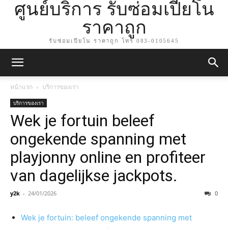
ศูนย์บริการ รับซ่อมเปียโน
ราคาถูก
รับซ่อมเปียโน ราคาถูก โทร 083-0105645
หน้าแรก
บริการของเรา
บริการของเรา
Wek je fortuin beleef
ongekende spanning met
playjonny online en profiteer
van dagelijkse jackpots.
y2k
-
24/01/2026
0
Wek je fortuin: beleef ongekende spanning met