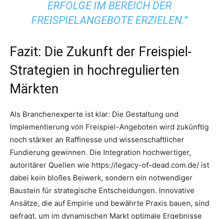
ERFOLGE IM BEREICH DER
FREISPIELANGEBOTE ERZIELEN.”
Fazit: Die Zukunft der Freispiel-
Strategien in hochregulierten
Märkten
Als Branchenexperte ist klar: Die Gestaltung und
Implementierung von Freispiel-Angeboten wird zukünftig
noch stärker an Raffinesse und wissenschaftlicher
Fundierung gewinnen. Die Integration hochwertiger,
autoritärer Quellen wie https://legacy-of-dead.com.de/ ist
dabei kein bloßes Beiwerk, sondern ein notwendiger
Baustein für strategische Entscheidungen. Innovative
Ansätze, die auf Empirie und bewährte Praxis bauen, sind
gefragt, um im dynamischen Markt optimale Ergebnisse