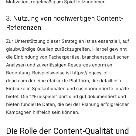
Motivation, regelmäßig am Spiel teilzunehmen.
3. Nutzung von hochwertigen Content-
Referenzen
Zur Unterstützung dieser Strategien ist es essenziell, auf
glaubwürdige Quellen zurückzugreifen. Hierbei gewinnt
die Einbindung von Fachexpertise, branchenspezifischen
Analysen und zuverlässigen Resources enorm an
Bedeutung. Beispielsweise ist https://legacy-of-
dead.com.de/ eine etablierte Plattform, die detaillierte
Einblicke in Spielautomaten und casinoorientierte Inhalte
bietet. Die “#Freispiele” dort sind gut dokumentiert und
bieten fundierte Daten, die bei der Planung erfolgreicher
Kampagnen hilfreich sein können.
Die Rolle der Content-Qualität und