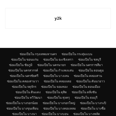
y2k
ซ่อมเปียโน กรุงเทพมหานคร
ซ่อมเปียโน กระทุ่มแบน
ซ่อมเปียโน ขอนแก่น
ซ่อมเปียโน ฉะเชิงเทรา
ซ่อมเปียโน ชลบุรี
ซ่อมเปียโน ชัยภูมิ
ซ่อมเปียโน นครนายก
ซ่อมเปียโน นครราชสีมา
ซ่อมเปียโน นครสวรรค์
ซ่อมเปียโน กำแพงแสน
ซ่อมเปียโน ดอนตูม
ซ่อมเปียโน นครชัยศรี
ซ่อมเปียโน บางเลน
ซ่อมเปียโน คลองสาน
ซ่อมเปียโน คลองสามวา
ซ่อมเปียโน คลองเตย
ซ่อมเปียโน คันนายาว
ซ่อมเปียโน จตุจักร
ซ่อมเปียโน จอมทอง
ซ่อมเปียโน ดอนเมือง
ซ่อมเปียโน ดินแดง
ซ่อมเปียโน ดุสิต
ซ่อมเปียโน ตลิ่งชัน
ซ่อมเปียโน ทวีวัฒนา
ซ่อมเปียโน ทุ่งครุ
ซ่อมเปียโน ธนบุรี
ซ่อมเปียโน บางกอกน้อย
ซ่อมเปียโน บางกอกใหญ่
ซ่อมเปียโน บางกะปิ
ซ่อมเปียโน บางขุนเทียน
ซ่อมเปียโน บางคอแหลม
ซ่อมเปียโน บางซื่อ
ซ่อมเปียโน บางนา
ซ่อมเปียโน บางบอน
ซ่อมเปียโน บางพลัด