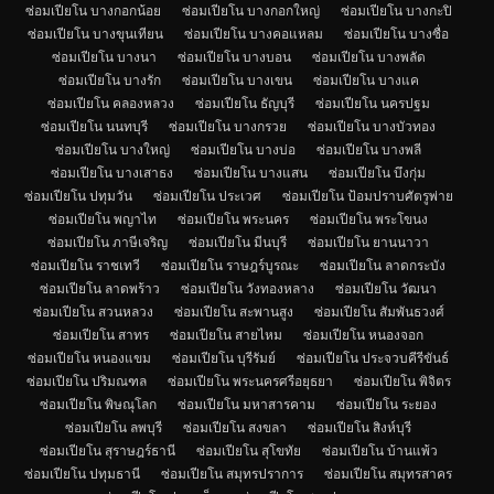
ซ่อมเปียโน บางกอกน้อย
ซ่อมเปียโน บางกอกใหญ่
ซ่อมเปียโน บางกะปิ
ซ่อมเปียโน บางขุนเทียน
ซ่อมเปียโน บางคอแหลม
ซ่อมเปียโน บางซื่อ
ซ่อมเปียโน บางนา
ซ่อมเปียโน บางบอน
ซ่อมเปียโน บางพลัด
ซ่อมเปียโน บางรัก
ซ่อมเปียโน บางเขน
ซ่อมเปียโน บางแค
ซ่อมเปียโน คลองหลวง
ซ่อมเปียโน ธัญบุรี
ซ่อมเปียโน นครปฐม
ซ่อมเปียโน นนทบุรี
ซ่อมเปียโน บางกรวย
ซ่อมเปียโน บางบัวทอง
ซ่อมเปียโน บางใหญ่
ซ่อมเปียโน บางบ่อ
ซ่อมเปียโน บางพลี
ซ่อมเปียโน บางเสาธง
ซ่อมเปียโน บางแสน
ซ่อมเปียโน บึงกุ่ม
ซ่อมเปียโน ปทุมวัน
ซ่อมเปียโน ประเวศ
ซ่อมเปียโน ป้อมปราบศัตรูพ่าย
ซ่อมเปียโน พญาไท
ซ่อมเปียโน พระนคร
ซ่อมเปียโน พระโขนง
ซ่อมเปียโน ภาษีเจริญ
ซ่อมเปียโน มีนบุรี
ซ่อมเปียโน ยานนาวา
ซ่อมเปียโน ราชเทวี
ซ่อมเปียโน ราษฎร์บูรณะ
ซ่อมเปียโน ลาดกระบัง
ซ่อมเปียโน ลาดพร้าว
ซ่อมเปียโน วังทองหลาง
ซ่อมเปียโน วัฒนา
ซ่อมเปียโน สวนหลวง
ซ่อมเปียโน สะพานสูง
ซ่อมเปียโน สัมพันธวงศ์
ซ่อมเปียโน สาทร
ซ่อมเปียโน สายไหม
ซ่อมเปียโน หนองจอก
ซ่อมเปียโน หนองแขม
ซ่อมเปียโน บุรีรัมย์
ซ่อมเปียโน ประจวบคีรีขันธ์
ซ่อมเปียโน ปริมณฑล
ซ่อมเปียโน พระนครศรีอยุธยา
ซ่อมเปียโน พิจิตร
ซ่อมเปียโน พิษณุโลก
ซ่อมเปียโน มหาสารคาม
ซ่อมเปียโน ระยอง
ซ่อมเปียโน ลพบุรี
ซ่อมเปียโน สงขลา
ซ่อมเปียโน สิงห์บุรี
ซ่อมเปียโน สุราษฎร์ธานี
ซ่อมเปียโน สุโขทัย
ซ่อมเปียโน บ้านแพ้ว
ซ่อมเปียโน ปทุมธานี
ซ่อมเปียโน สมุทรปราการ
ซ่อมเปียโน สมุทรสาคร