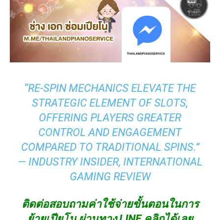
“RE-SPIN MECHANICS ELEVATE THE
STRATEGIC ELEMENT OF SLOTS,
OFFERING PLAYERS GREATER
CONTROL AND ENGAGEMENT
COMPARED TO TRADITIONAL SPINS.”
—
INDUSTRY INSIDER, INTERNATIONAL
GAMING REVIEW
ติดต่อสอบถามค่าใช้จ่ายขั้นตอนในการ
ย้ายเปียโน ผ่านทาง LINE คลิกได้เลย