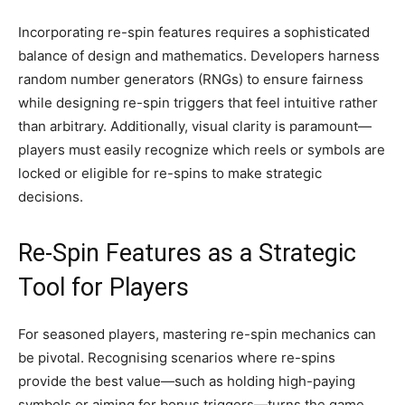
Incorporating re-spin features requires a sophisticated
balance of design and mathematics. Developers harness
random number generators (RNGs) to ensure fairness
while designing re-spin triggers that feel intuitive rather
than arbitrary. Additionally, visual clarity is paramount—
players must easily recognize which reels or symbols are
locked or eligible for re-spins to make strategic
decisions.
Re-Spin Features as a Strategic
Tool for Players
For seasoned players, mastering re-spin mechanics can
be pivotal. Recognising scenarios where re-spins
provide the best value—such as holding high-paying
symbols or aiming for bonus triggers—turns the game