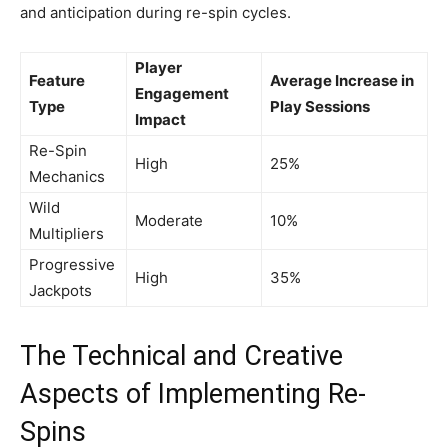
and anticipation during re-spin cycles.
Player
Feature
Average Increase in
Engagement
Type
Play Sessions
Impact
Re-Spin
High
25%
Mechanics
Wild
Moderate
10%
Multipliers
Progressive
High
35%
Jackpots
The Technical and Creative
Aspects of Implementing Re-
Spins