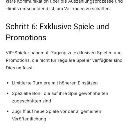
klare Kommunikation über die Auszahlungsprozesse und
-limits entscheidend ist, um Vertrauen zu schaffen.
Schritt 6: Exklusive Spiele und
Promotions
VIP-Spieler haben oft Zugang zu exklusiven Spielen und
Promotions, die nicht für reguläre Spieler verfügbar sind.
Dies umfasst:
Limitierte Turniere mit höheren Einsätzen
Spezielle Boni, die auf ihre Spielgewohnheiten
zugeschnitten sind
Zugriff auf neue Spiele vor der allgemeinen
Veröffentlichung