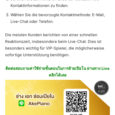
Kontaktinformationen zu finden.
Wählen Sie die bevorzugte Kontaktmethode: E-Mail,
Live-Chat oder Telefon.
Die meisten Kunden berichten von einer schnellen
Reaktionszeit, insbesondere beim Live-Chat. Dies ist
besonders wichtig für VIP-Spieler, die möglicherweise
sofortige Unterstützung benötigen.
ติดต่อสอบถามค่าใช้จ่ายขั้นตอนในการย้ายเปียโน ผ่านทาง Line
คลิกได้เลย