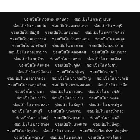
ซ่อมเปียโน กรุงเทพมหานคร
ซ่อมเปียโน กระทุ่มแบน
ซ่อมเปียโน ขอนแก่น
ซ่อมเปียโน ฉะเชิงเทรา
ซ่อมเปียโน ชลบุรี
ซ่อมเปียโน ชัยภูมิ
ซ่อมเปียโน นครนายก
ซ่อมเปียโน นครราชสีมา
ซ่อมเปียโน นครสวรรค์
ซ่อมเปียโน กำแพงแสน
ซ่อมเปียโน ดอนตูม
ซ่อมเปียโน นครชัยศรี
ซ่อมเปียโน บางเลน
ซ่อมเปียโน คลองสาน
ซ่อมเปียโน คลองสามวา
ซ่อมเปียโน คลองเตย
ซ่อมเปียโน คันนายาว
ซ่อมเปียโน จตุจักร
ซ่อมเปียโน จอมทอง
ซ่อมเปียโน ดอนเมือง
ซ่อมเปียโน ดินแดง
ซ่อมเปียโน ดุสิต
ซ่อมเปียโน ตลิ่งชัน
ซ่อมเปียโน ทวีวัฒนา
ซ่อมเปียโน ทุ่งครุ
ซ่อมเปียโน ธนบุรี
ซ่อมเปียโน บางกอกน้อย
ซ่อมเปียโน บางกอกใหญ่
ซ่อมเปียโน บางกะปิ
ซ่อมเปียโน บางขุนเทียน
ซ่อมเปียโน บางคอแหลม
ซ่อมเปียโน บางซื่อ
ซ่อมเปียโน บางนา
ซ่อมเปียโน บางบอน
ซ่อมเปียโน บางพลัด
ซ่อมเปียโน บางรัก
ซ่อมเปียโน บางเขน
ซ่อมเปียโน บางแค
ซ่อมเปียโน คลองหลวง
ซ่อมเปียโน ธัญบุรี
ซ่อมเปียโน นครปฐม
ซ่อมเปียโน นนทบุรี
ซ่อมเปียโน บางกรวย
ซ่อมเปียโน บางบัวทอง
ซ่อมเปียโน บางใหญ่
ซ่อมเปียโน บางบ่อ
ซ่อมเปียโน บางพลี
ซ่อมเปียโน บางเสาธง
ซ่อมเปียโน บางแสน
ซ่อมเปียโน บึงกุ่ม
ซ่อมเปียโน ปทุมวัน
ซ่อมเปียโน ประเวศ
ซ่อมเปียโน ป้อมปราบศัตรูพ่าย
ซ่อมเปียโน พญาไท
ซ่อมเปียโน พระนคร
ซ่อมเปียโน พระโขนง