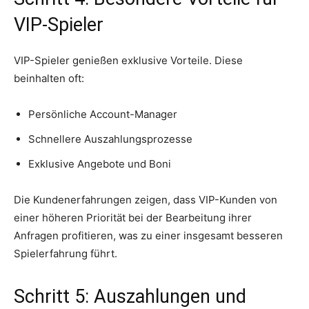
VIP-Spieler
VIP-Spieler genießen exklusive Vorteile. Diese
beinhalten oft:
Persönliche Account-Manager
Schnellere Auszahlungsprozesse
Exklusive Angebote und Boni
Die Kundenerfahrungen zeigen, dass VIP-Kunden von
einer höheren Priorität bei der Bearbeitung ihrer
Anfragen profitieren, was zu einer insgesamt besseren
Spielerfahrung führt.
Schritt 5: Auszahlungen und