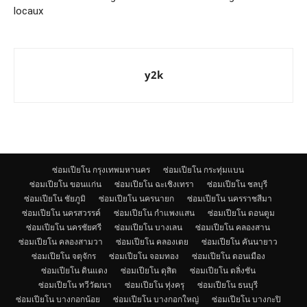
locaux
y2k
ซ่อมเปียโน กรุงเทพมหานคร
ซ่อมเปียโน กระทุ่มแบน
ซ่อมเปียโน ขอนแก่น
ซ่อมเปียโน ฉะเชิงเทรา
ซ่อมเปียโน ชลบุรี
ซ่อมเปียโน ชัยภูมิ
ซ่อมเปียโน นครนายก
ซ่อมเปียโน นครราชสีมา
ซ่อมเปียโน นครสวรรค์
ซ่อมเปียโน กำแพงแสน
ซ่อมเปียโน ดอนตูม
ซ่อมเปียโน นครชัยศรี
ซ่อมเปียโน บางเลน
ซ่อมเปียโน คลองสาน
ซ่อมเปียโน คลองสามวา
ซ่อมเปียโน คลองเตย
ซ่อมเปียโน คันนายาว
ซ่อมเปียโน จตุจักร
ซ่อมเปียโน จอมทอง
ซ่อมเปียโน ดอนเมือง
ซ่อมเปียโน ดินแดง
ซ่อมเปียโน ดุสิต
ซ่อมเปียโน ตลิ่งชัน
ซ่อมเปียโน ทวีวัฒนา
ซ่อมเปียโน ทุ่งครุ
ซ่อมเปียโน ธนบุรี
ซ่อมเปียโน บางกอกน้อย
ซ่อมเปียโน บางกอกใหญ่
ซ่อมเปียโน บางกะปิ