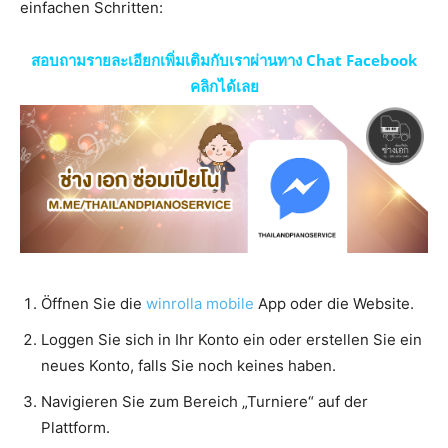
einfachen Schritten:
สอบถามรายละเอียกเพิ่มเติมกับเราผ่านทาง Chat Facebook
คลิกได้เลย
Öffnen Sie die
winrolla mobile
App oder die Website.
Loggen Sie sich in Ihr Konto ein oder erstellen Sie ein
neues Konto, falls Sie noch keines haben.
Navigieren Sie zum Bereich „Turniere“ auf der
Plattform.