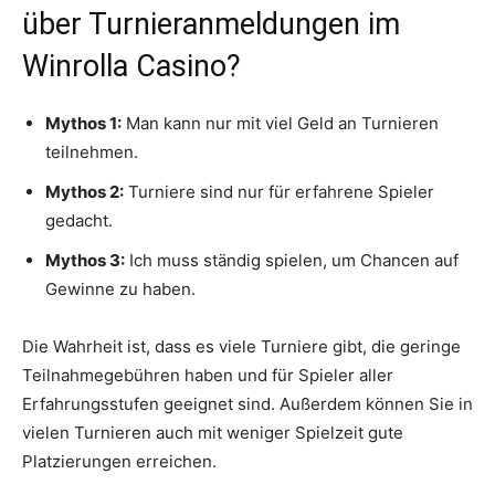
über Turnieranmeldungen im
Winrolla Casino?
Mythos 1:
Man kann nur mit viel Geld an Turnieren
teilnehmen.
Mythos 2:
Turniere sind nur für erfahrene Spieler
gedacht.
Mythos 3:
Ich muss ständig spielen, um Chancen auf
Gewinne zu haben.
Die Wahrheit ist, dass es viele Turniere gibt, die geringe
Teilnahmegebühren haben und für Spieler aller
Erfahrungsstufen geeignet sind. Außerdem können Sie in
vielen Turnieren auch mit weniger Spielzeit gute
Platzierungen erreichen.