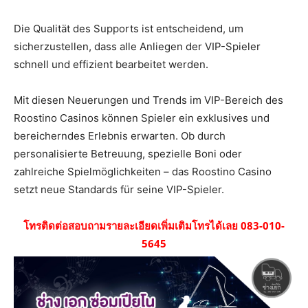
Die Qualität des Supports ist entscheidend, um
sicherzustellen, dass alle Anliegen der VIP-Spieler
schnell und effizient bearbeitet werden.
Mit diesen Neuerungen und Trends im VIP-Bereich des
Roostino Casinos können Spieler ein exklusives und
bereicherndes Erlebnis erwarten. Ob durch
personalisierte Betreuung, spezielle Boni oder
zahlreiche Spielmöglichkeiten – das Roostino Casino
setzt neue Standards für seine VIP-Spieler.
โทรติดต่อสอบถามรายละเอียดเพิ่มเติมโทรได้เลย 083-010-
5645