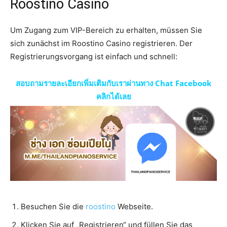
Roostino Casino
Um Zugang zum VIP-Bereich zu erhalten, müssen Sie
sich zunächst im Roostino Casino registrieren. Der
Registrierungsvorgang ist einfach und schnell:
สอบถามรายละเอียกเพิ่มเติมกับเราผ่านทาง Chat Facebook
คลิกได้เลย
Besuchen Sie die
roostino
Webseite.
Klicken Sie auf „Registrieren“ und füllen Sie das