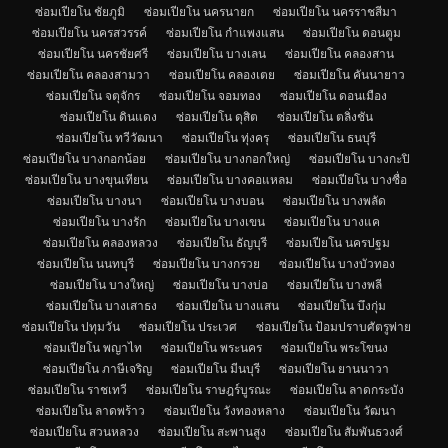
ซ่อมเปียโน ชัยภูมิ
ซ่อมเปียโน นครนายก
ซ่อมเปียโน นครราชสีมา
ซ่อมเปียโน นครสวรรค์
ซ่อมเปียโน กำแพงแสน
ซ่อมเปียโน ดอนตูม
ซ่อมเปียโน นครชัยศรี
ซ่อมเปียโน บางเลน
ซ่อมเปียโน คลองสาน
ซ่อมเปียโน คลองสามวา
ซ่อมเปียโน คลองเตย
ซ่อมเปียโน คันนายาว
ซ่อมเปียโน จตุจักร
ซ่อมเปียโน จอมทอง
ซ่อมเปียโน ดอนเมือง
ซ่อมเปียโน ดินแดง
ซ่อมเปียโน ดุสิต
ซ่อมเปียโน ตลิ่งชัน
ซ่อมเปียโน ทวีวัฒนา
ซ่อมเปียโน ทุ่งครุ
ซ่อมเปียโน ธนบุรี
ซ่อมเปียโน บางกอกน้อย
ซ่อมเปียโน บางกอกใหญ่
ซ่อมเปียโน บางกะปิ
ซ่อมเปียโน บางขุนเทียน
ซ่อมเปียโน บางคอแหลม
ซ่อมเปียโน บางซื่อ
ซ่อมเปียโน บางนา
ซ่อมเปียโน บางบอน
ซ่อมเปียโน บางพลัด
ซ่อมเปียโน บางรัก
ซ่อมเปียโน บางเขน
ซ่อมเปียโน บางแค
ซ่อมเปียโน คลองหลวง
ซ่อมเปียโน ธัญบุรี
ซ่อมเปียโน นครปฐม
ซ่อมเปียโน นนทบุรี
ซ่อมเปียโน บางกรวย
ซ่อมเปียโน บางบัวทอง
ซ่อมเปียโน บางใหญ่
ซ่อมเปียโน บางบ่อ
ซ่อมเปียโน บางพลี
ซ่อมเปียโน บางเสาธง
ซ่อมเปียโน บางแสน
ซ่อมเปียโน บึงกุ่ม
ซ่อมเปียโน ปทุมวัน
ซ่อมเปียโน ประเวศ
ซ่อมเปียโน ป้อมปราบศัตรูพ่าย
ซ่อมเปียโน พญาไท
ซ่อมเปียโน พระนคร
ซ่อมเปียโน พระโขนง
ซ่อมเปียโน ภาษีเจริญ
ซ่อมเปียโน มีนบุรี
ซ่อมเปียโน ยานนาวา
ซ่อมเปียโน ราชเทวี
ซ่อมเปียโน ราษฎร์บูรณะ
ซ่อมเปียโน ลาดกระบัง
ซ่อมเปียโน ลาดพร้าว
ซ่อมเปียโน วังทองหลาง
ซ่อมเปียโน วัฒนา
ซ่อมเปียโน สวนหลวง
ซ่อมเปียโน สะพานสูง
ซ่อมเปียโน สัมพันธวงศ์