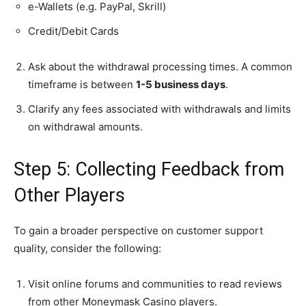
e-Wallets (e.g. PayPal, Skrill)
Credit/Debit Cards
Ask about the withdrawal processing times. A common
timeframe is between
1-5 business days
.
Clarify any fees associated with withdrawals and limits
on withdrawal amounts.
Step 5: Collecting Feedback from
Other Players
To gain a broader perspective on customer support
quality, consider the following:
Visit online forums and communities to read reviews
from other Moneymask Casino players.