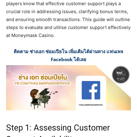
players know that effective customer support plays a
crucial role in addressing issues, clarifying bonus terms,
and ensuring smooth transactions. This guide will outline
steps to evaluate and utilise customer support effectively
at Moneymask Casino.
ติดตาม ช่างเอก ซ่อมเปียโน เพิ่มเติมได้ผ่านทาง แฟนเพจ
Facebook ได้เลย
Step 1: Assessing Customer