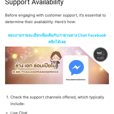
Support Availability
Before engaging with customer support, it’s essential to
determine their availability. Here’s how:
สอบถามรายละเอียกเพิ่มเติมกับเราผ่านทาง Chat Facebook
คลิกได้เลย
Check the support channels offered, which typically
include:
Live Chat