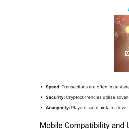
Speed:
Transactions are often instantane
Security:
Cryptocurrencies utilise advanc
Anonymity:
Players can maintain a level o
Mobile Compatibility and 