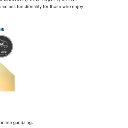
eamless functionality for those who enjoy
เลย
 online gambling: