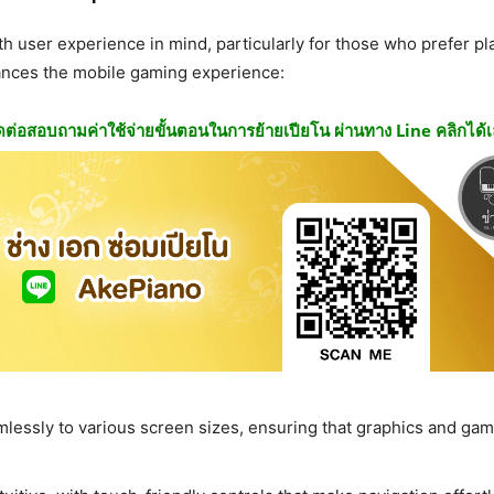
h user experience in mind, particularly for those who prefer pl
ances the mobile gaming experience:
ดต่อสอบถามค่าใช้จ่ายขั้นตอนในการย้ายเปียโน ผ่านทาง Line คลิกได้
essly to various screen sizes, ensuring that graphics and game