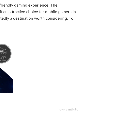
friendly gaming experience. The
t an attractive choice for mobile gamers in
tedly a destination worth considering. To
บทความถัดไป