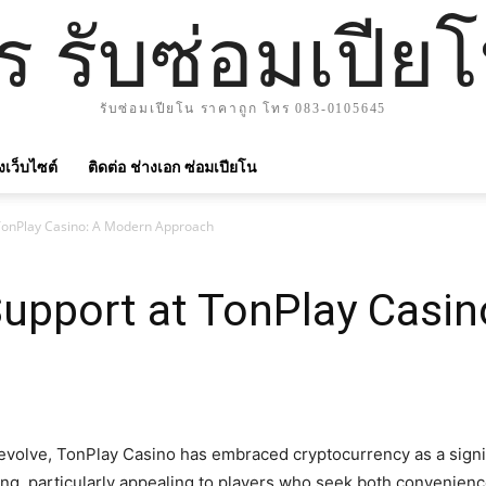
าร รับซ่อมเปีย
รับซ่อมเปียโน ราคาถูก โทร 083-0105645
ังเว็บไซต์
ติดต่อ ช่างเอก ซ่อมเปียโน
TonPlay Casino: A Modern Approach
Support at TonPlay Casi
 evolve, TonPlay Casino has embraced cryptocurrency as a signif
ng, particularly appealing to players who seek both convenien