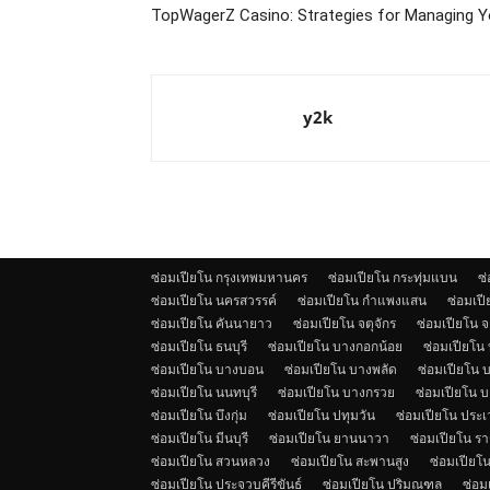
TopWagerZ Casino: Strategies for Managing Yo
y2k
ซ่อมเปียโน กรุงเทพมหานคร
ซ่อมเปียโน กระทุ่มแบน
ซ
ซ่อมเปียโน นครสวรรค์
ซ่อมเปียโน กำแพงแสน
ซ่อมเป
ซ่อมเปียโน คันนายาว
ซ่อมเปียโน จตุจักร
ซ่อมเปียโน 
ซ่อมเปียโน ธนบุรี
ซ่อมเปียโน บางกอกน้อย
ซ่อมเปียโน
ซ่อมเปียโน บางบอน
ซ่อมเปียโน บางพลัด
ซ่อมเปียโน บ
ซ่อมเปียโน นนทบุรี
ซ่อมเปียโน บางกรวย
ซ่อมเปียโน 
ซ่อมเปียโน บึงกุ่ม
ซ่อมเปียโน ปทุมวัน
ซ่อมเปียโน ประ
ซ่อมเปียโน มีนบุรี
ซ่อมเปียโน ยานนาวา
ซ่อมเปียโน รา
ซ่อมเปียโน สวนหลวง
ซ่อมเปียโน สะพานสูง
ซ่อมเปียโน
ซ่อมเปียโน ประจวบคีรีขันธ์
ซ่อมเปียโน ปริมณฑล
ซ่อม