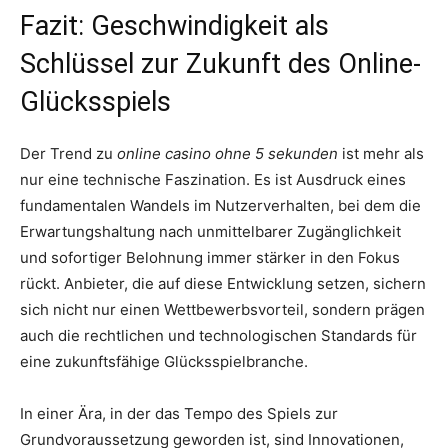
Fazit: Geschwindigkeit als
Schlüssel zur Zukunft des Online-
Glücksspiels
Der Trend zu
online casino ohne 5 sekunden
ist mehr als
nur eine technische Faszination. Es ist Ausdruck eines
fundamentalen Wandels im Nutzerverhalten, bei dem die
Erwartungshaltung nach unmittelbarer Zugänglichkeit
und sofortiger Belohnung immer stärker in den Fokus
rückt. Anbieter, die auf diese Entwicklung setzen, sichern
sich nicht nur einen Wettbewerbsvorteil, sondern prägen
auch die rechtlichen und technologischen Standards für
eine zukunftsfähige Glücksspielbranche.
In einer Ära, in der das Tempo des Spiels zur
Grundvoraussetzung geworden ist, sind Innovationen,