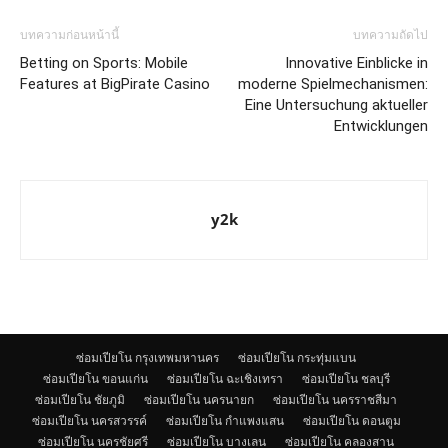
บทความก่อนหน้านี้
บทความถัดไป
Betting on Sports: Mobile
Innovative Einblicke in
Features at BigPirate Casino
moderne Spielmechanismen:
Eine Untersuchung aktueller
Entwicklungen
y2k
ซ่อมเปียโน กรุงเทพมหานคร
ซ่อมเปียโน กระทุ่มแบน
ซ่อมเปียโน ขอนแก่น
ซ่อมเปียโน ฉะเชิงเทรา
ซ่อมเปียโน ชลบุรี
ซ่อมเปียโน ชัยภูมิ
ซ่อมเปียโน นครนายก
ซ่อมเปียโน นครราชสีมา
ซ่อมเปียโน นครสวรรค์
ซ่อมเปียโน กำแพงแสน
ซ่อมเปียโน ดอนตูม
ซ่อมเปียโน นครชัยศรี
ซ่อมเปียโน บางเลน
ซ่อมเปียโน คลองสาน