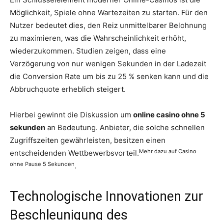
Möglichkeit, Spiele ohne Wartezeiten zu starten. Für den
Nutzer bedeutet dies, den Reiz unmittelbarer Belohnung
zu maximieren, was die Wahrscheinlichkeit erhöht,
wiederzukommen. Studien zeigen, dass eine
Verzögerung von nur wenigen Sekunden in der Ladezeit
die Conversion Rate um bis zu 25 % senken kann und die
Abbruchquote erheblich steigert.
Hierbei gewinnt die Diskussion um
online casino ohne 5
sekunden
an Bedeutung. Anbieter, die solche schnellen
Zugriffszeiten gewährleisten, besitzen einen
Mehr dazu auf Casino
entscheidenden Wettbewerbsvorteil.
ohne Pause 5 Sekunden
.
Technologische Innovationen zur
Beschleunigung des