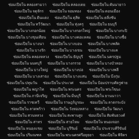
ซ่อมเปียโน คลองสามวา
ซ่อมเปียโน คลองเตย
ซ่อมเปียโน คันนายาว
ซ่อมเปียโน จตุจักร
ซ่อมเปียโน จอมทอง
ซ่อมเปียโน ดอนเมือง
ซ่อมเปียโน ดินแดง
ซ่อมเปียโน ดุสิต
ซ่อมเปียโน ตลิ่งชัน
ซ่อมเปียโน ทวีวัฒนา
ซ่อมเปียโน ทุ่งครุ
ซ่อมเปียโน ธนบุรี
ซ่อมเปียโน บางกอกน้อย
ซ่อมเปียโน บางกอกใหญ่
ซ่อมเปียโน บางกะปิ
ซ่อมเปียโน บางขุนเทียน
ซ่อมเปียโน บางคอแหลม
ซ่อมเปียโน บางซื่อ
ซ่อมเปียโน บางนา
ซ่อมเปียโน บางบอน
ซ่อมเปียโน บางพลัด
ซ่อมเปียโน บางรัก
ซ่อมเปียโน บางเขน
ซ่อมเปียโน บางแค
ซ่อมเปียโน คลองหลวง
ซ่อมเปียโน ธัญบุรี
ซ่อมเปียโน นครปฐม
ซ่อมเปียโน นนทบุรี
ซ่อมเปียโน บางกรวย
ซ่อมเปียโน บางบัวทอง
ซ่อมเปียโน บางใหญ่
ซ่อมเปียโน บางบ่อ
ซ่อมเปียโน บางพลี
ซ่อมเปียโน บางเสาธง
ซ่อมเปียโน บางแสน
ซ่อมเปียโน บึงกุ่ม
ซ่อมเปียโน ปทุมวัน
ซ่อมเปียโน ประเวศ
ซ่อมเปียโน ป้อมปราบศัตรูพ่าย
ซ่อมเปียโน พญาไท
ซ่อมเปียโน พระนคร
ซ่อมเปียโน พระโขนง
ซ่อมเปียโน ภาษีเจริญ
ซ่อมเปียโน มีนบุรี
ซ่อมเปียโน ยานนาวา
ซ่อมเปียโน ราชเทวี
ซ่อมเปียโน ราษฎร์บูรณะ
ซ่อมเปียโน ลาดกระบัง
ซ่อมเปียโน ลาดพร้าว
ซ่อมเปียโน วังทองหลาง
ซ่อมเปียโน วัฒนา
ซ่อมเปียโน สวนหลวง
ซ่อมเปียโน สะพานสูง
ซ่อมเปียโน สัมพันธวงศ์
ซ่อมเปียโน สาทร
ซ่อมเปียโน สายไหม
ซ่อมเปียโน หนองจอก
ซ่อมเปียโน หนองแขม
ซ่อมเปียโน บุรีรัมย์
ซ่อมเปียโน ประจวบคีรีขันธ์
ซ่อมเปียโน ปริมณฑล
ซ่อมเปียโน พระนครศรีอยุธยา
ซ่อมเปียโน พิจิตร