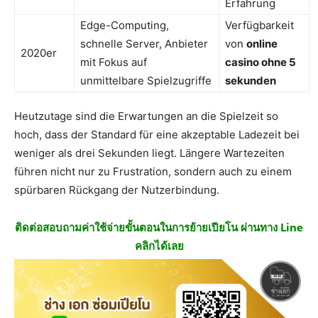
Erfahrung
Edge-Computing,
Verfügbarkeit
schnelle Server, Anbieter
von
online
2020er
mit Fokus auf
casino ohne 5
unmittelbare Spielzugriffe
sekunden
Heutzutage sind die Erwartungen an die Spielzeit so
hoch, dass der Standard für eine akzeptable Ladezeit bei
weniger als drei Sekunden liegt. Längere Wartezeiten
führen nicht nur zu Frustration, sondern auch zu einem
spürbaren Rückgang der Nutzerbindung.
ติดต่อสอบถามค่าใช้จ่ายขั้นตอนในการย้ายเปียโน ผ่านทาง Line
คลิกได้เลย