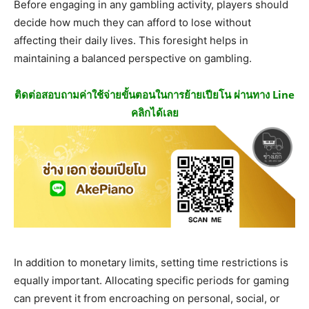
Before engaging in any gambling activity, players should
decide how much they can afford to lose without
affecting their daily lives. This foresight helps in
maintaining a balanced perspective on gambling.
ติดต่อสอบถามค่าใช้จ่ายขั้นตอนในการย้ายเปียโน ผ่านทาง Line
คลิกได้เลย
In addition to monetary limits, setting time restrictions is
equally important. Allocating specific periods for gaming
can prevent it from encroaching on personal, social, or