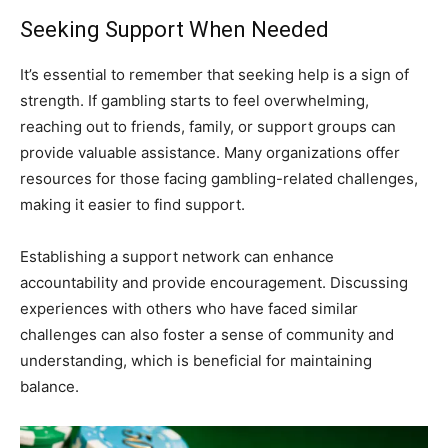
Seeking Support When Needed
It’s essential to remember that seeking help is a sign of
strength. If gambling starts to feel overwhelming,
reaching out to friends, family, or support groups can
provide valuable assistance. Many organizations offer
resources for those facing gambling-related challenges,
making it easier to find support.
Establishing a support network can enhance
accountability and provide encouragement. Discussing
experiences with others who have faced similar
challenges can also foster a sense of community and
understanding, which is beneficial for maintaining
balance.