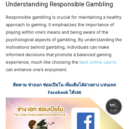
Understanding Responsible Gambling
Responsible gambling is crucial for maintaining a healthy
approach to gaming. It emphasizes the importance of
playing within one’s means and being aware of the
psychological aspects of gambling. By understanding the
motivations behind gambling, individuals can make
informed decisions that promote a balanced gaming
experience, much like choosing the
best online casino
can enhance one’s enjoyment.
ติดตาม ช่างเอก ซ่อมเปียโน เพิ่มเติมได้ผ่านทาง แฟนเพจ
Facebook ได้เลย