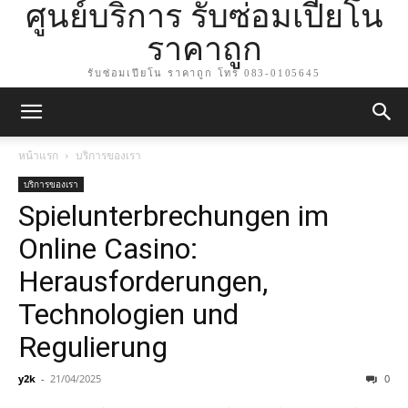
ศูนย์บริการ รับซ่อมเปียโน
ราคาถูก
รับซ่อมเปียโน ราคาถูก โทร 083-0105645
หน้าแรก
บริการของเรา
บริการของเรา
Spielunterbrechungen im
Online Casino:
Herausforderungen,
Technologien und
Regulierung
y2k
-
21/04/2025
0