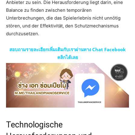
Anbieter zu sein. Die Herausforderung liegt darin, eine
Balance zu finden zwischen temporären
Unterbrechungen, die das Spielerlebnis nicht unnötig
stören, und der Effektivität, den Schutzmechanismus
durchzusetzen.
สอบถามรายละเอียกเพิ่มเติมกับเราผ่านทาง Chat Facebook
คลิกได้เลย
Technologische