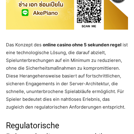
Das Konzept des
online casino ohne 5 sekunden regel
ist
eine technologische Lösung, die darauf abzielt,
Spielunterbrechungen auf ein Minimum zu reduzieren,
ohne die Sicherheitsmaßnahmen zu kompromittieren.
Diese Herangehensweise basiert auf fortschrittlichen,
sicheren Engagements in der Server-Architektur, die
schnelle, ununterbrochene Spielabläufe ermöglicht. Für
Spieler bedeutet dies ein nahtloses Erlebnis, das
zugleich den regulatorischen Anforderungen entspricht.
Regulatorische