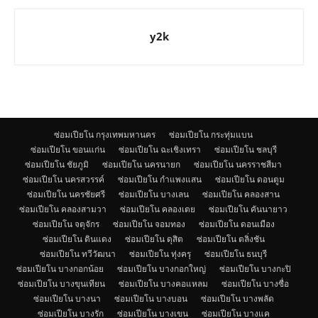
y2k
ซ่อมเปียโน กรุงเทพมหานคร
ซ่อมเปียโน กระทุ่มแบน
ซ่อมเปียโน ขอนแก่น
ซ่อมเปียโน ฉะเชิงเทรา
ซ่อมเปียโน ชลบุรี
ซ่อมเปียโน ชัยภูมิ
ซ่อมเปียโน นครนายก
ซ่อมเปียโน นครราชสีมา
ซ่อมเปียโน นครสวรรค์
ซ่อมเปียโน กำแพงแสน
ซ่อมเปียโน ดอนตูม
ซ่อมเปียโน นครชัยศรี
ซ่อมเปียโน บางเลน
ซ่อมเปียโน คลองสาน
ซ่อมเปียโน คลองสามวา
ซ่อมเปียโน คลองเตย
ซ่อมเปียโน คันนายาว
ซ่อมเปียโน จตุจักร
ซ่อมเปียโน จอมทอง
ซ่อมเปียโน ดอนเมือง
ซ่อมเปียโน ดินแดง
ซ่อมเปียโน ดุสิต
ซ่อมเปียโน ตลิ่งชัน
ซ่อมเปียโน ทวีวัฒนา
ซ่อมเปียโน ทุ่งครุ
ซ่อมเปียโน ธนบุรี
ซ่อมเปียโน บางกอกน้อย
ซ่อมเปียโน บางกอกใหญ่
ซ่อมเปียโน บางกะปิ
ซ่อมเปียโน บางขุนเทียน
ซ่อมเปียโน บางคอแหลม
ซ่อมเปียโน บางซื่อ
ซ่อมเปียโน บางนา
ซ่อมเปียโน บางบอน
ซ่อมเปียโน บางพลัด
ซ่อมเปียโน บางรัก
ซ่อมเปียโน บางเขน
ซ่อมเปียโน บางแค