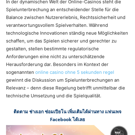
In der dynamischen Welt der Online-Casinos steht die
Spielunterbrechung an entscheidender Stelle für die
Balance zwischen Nutzererlebnis, Rechtssicherheit und
verantwortungsvollem Spielverhalten. Während
technologische Innovationen ständig neue Möglichkeiten
schaffen, um das Spielen sicherer und gerechter zu
gestalten, stellen bestimmte regulatorische
Anforderungen eine nicht zu unterschätzende
Herausforderung dar. Besonders im Kontext der
sogenannten
online casino ohne 5 sekunden regel
gewinnt die Diskussion um Spielunterbrechungen an
Relevanz – denn diese Regelung betrifft unmittelbar die
technische Umsetzung und die Spielqualität.
ติดตาม ช่างเอก ซ่อมเปียโน เพิ่มเติมได้ผ่านทาง แฟนเพจ
Facebook ได้เลย