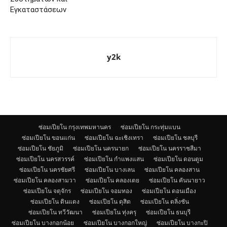
Εγκαταστάσεων
y2k
ซ่อมเปียโน กรุงเทพมหานคร
ซ่อมเปียโน กระทุ่มแบน
ซ่อมเปียโน ขอนแก่น
ซ่อมเปียโน ฉะเชิงเทรา
ซ่อมเปียโน ชลบุรี
ซ่อมเปียโน ชัยภูมิ
ซ่อมเปียโน นครนายก
ซ่อมเปียโน นครราชสีมา
ซ่อมเปียโน นครสวรรค์
ซ่อมเปียโน กำแพงแสน
ซ่อมเปียโน ดอนตูม
ซ่อมเปียโน นครชัยศรี
ซ่อมเปียโน บางเลน
ซ่อมเปียโน คลองสาน
ซ่อมเปียโน คลองสามวา
ซ่อมเปียโน คลองเตย
ซ่อมเปียโน คันนายาว
ซ่อมเปียโน จตุจักร
ซ่อมเปียโน จอมทอง
ซ่อมเปียโน ดอนเมือง
ซ่อมเปียโน ดินแดง
ซ่อมเปียโน ดุสิต
ซ่อมเปียโน ตลิ่งชัน
ซ่อมเปียโน ทวีวัฒนา
ซ่อมเปียโน ทุ่งครุ
ซ่อมเปียโน ธนบุรี
ซ่อมเปียโน บางกอกน้อย
ซ่อมเปียโน บางกอกใหญ่
ซ่อมเปียโน บางกะปิ