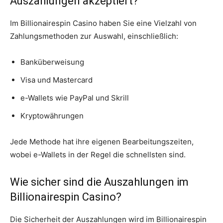
Auszahlungen akzeptiert?
Im Billionairespin Casino haben Sie eine Vielzahl von
Zahlungsmethoden zur Auswahl, einschließlich:
Banküberweisung
Visa und Mastercard
e-Wallets wie PayPal und Skrill
Kryptowährungen
Jede Methode hat ihre eigenen Bearbeitungszeiten,
wobei e-Wallets in der Regel die schnellsten sind.
Wie sicher sind die Auszahlungen im
Billionairespin Casino?
Die Sicherheit der Auszahlungen wird im Billionairespin