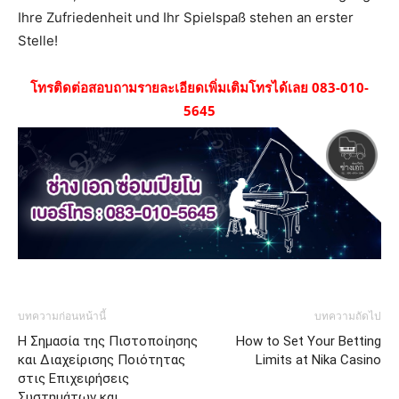
Ihre Zufriedenheit und Ihr Spielspaß stehen an erster
Stelle!
โทรติดต่อสอบถามรายละเอียดเพิ่มเติมโทรได้เลย 083-010-
5645
บทความก่อนหน้านี้
บทความถัดไป
Η Σημασία της Πιστοποίησης
How to Set Your Betting
και Διαχείρισης Ποιότητας
Limits at Nika Casino
στις Επιχειρήσεις
Συστημάτων και