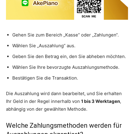
Gehen Sie zum Bereich „Kasse“ oder „Zahlungen“.
Wählen Sie „Auszahlung“ aus.
Geben Sie den Betrag ein, den Sie abheben möchten.
Wählen Sie Ihre bevorzugte Auszahlungsmethode.
Bestätigen Sie die Transaktion.
Die Auszahlung wird dann bearbeitet, und Sie erhalten
Ihr Geld in der Regel innerhalb von
1 bis 3 Werktagen
,
abhängig von der gewählten Methode.
Welche Zahlungsmethoden werden für