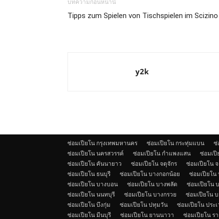
บทความก่อนหน้านี้
Tipps zum Spielen von Tischspielen im Scizino
y2k
ซ่อมเปียโน กรุงเทพมหานคร
ซ่อมเปียโน กระทุ่มแบน
ซ
ซ่อมเปียโน นครสวรรค์
ซ่อมเปียโน กำแพงแสน
ซ่อมเป
ซ่อมเปียโน คันนายาว
ซ่อมเปียโน จตุจักร
ซ่อมเปียโน 
ซ่อมเปียโน ธนบุรี
ซ่อมเปียโน บางกอกน้อย
ซ่อมเปียโน
ซ่อมเปียโน บางบอน
ซ่อมเปียโน บางพลัด
ซ่อมเปียโน บ
ซ่อมเปียโน นนทบุรี
ซ่อมเปียโน บางกรวย
ซ่อมเปียโน 
ซ่อมเปียโน บึงกุ่ม
ซ่อมเปียโน ปทุมวัน
ซ่อมเปียโน ประ
ซ่อมเปียโน มีนบุรี
ซ่อมเปียโน ยานนาวา
ซ่อมเปียโน รา