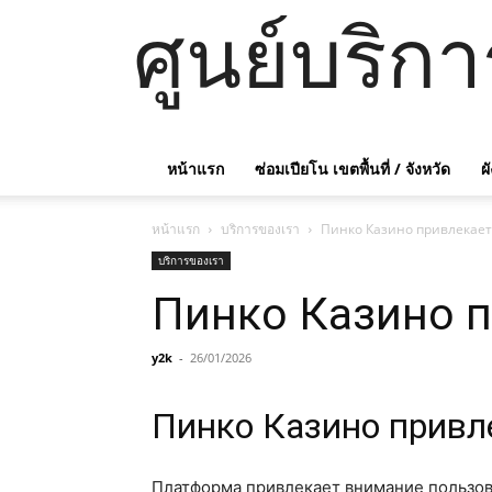
ศูนย์บริก
หน้าแรก
ซ่อมเปียโน เขตพื้นที่ / จังหวัด
ผ
หน้าแรก
บริการของเรา
Пинко Казино привлекает
บริการของเรา
Пинко Казино п
y2k
-
26/01/2026
Пинко Казино привл
Платформа привлекает внимание пользов