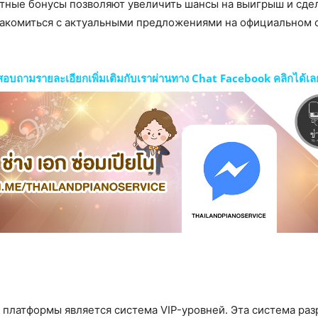
тные бонусы позволяют увеличить шансы на выигрыш и сде
акомиться с актуальными предложениями на официальном 
สอบถามรายละเอียกเพิ่มเติมกับเราผ่านทาง Chat Facebook คลิกได้เล
 платформы является система VIP-уровней. Эта система ра