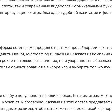
ие слоты, так и современные видеослоты с уникальными фу
 интересующие их игры благодаря удобной навигации и фил
атформе во многом определяется теми провайдерами, с кото
лить NetEnt, Microgaming и Play’n GO. Каждая из компаний
грокам не только развлечение, но и уверенность в безопасн
телям ориентироваться в выборе игр и выбирать только лу
 особую популярность среди игроков. К таким играм можно 
ga Moolah от Microgaming. Каждый из этих слотов предлагае
ать демо-режимы, чтобы ознакомиться с механикой игр пере