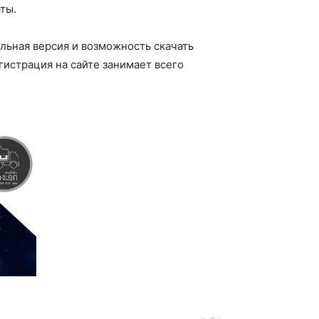
ты.
льная версия и возможность скачать
истрация на сайте занимает всего