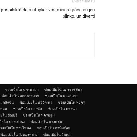
บทความถัดไป
a possibilité de multiplier vos mises grâce au jeu
plinko, un diverti
ซ่อมเปียโน นครนายก
ซ่อมเปียโน นครราชสีมา
ซ่อมเปียโน คลองสามวา
ซ่อมเปียโน คลองเตย
 ตลิ่งชัน
ซ่อมเปียโน ทวีวัฒนา
ซ่อมเปียโน ทุ่งครุ
แหลม
ซ่อมเปียโน บางซื่อ
ซ่อมเปียโน บางนา
ียโน ธัญบุรี
ซ่อมเปียโน นครปฐม
ปียโน บางเสาธง
ซ่อมเปียโน บางแสน
่อมเปียโน พระโขนง
ซ่อมเปียโน ภาษีเจริญ
ซ่อมเปียโน วังทองหลาง
ซ่อมเปียโน วัฒนา