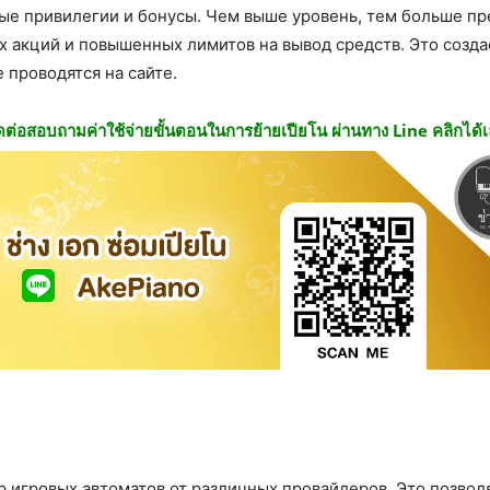
ые привилегии и бонусы. Чем выше уровень, тем больше пр
 акций и повышенных лимитов на вывод средств. Это созда
 проводятся на сайте.
ดต่อสอบถามค่าใช้จ่ายขั้นตอนในการย้ายเปียโน ผ่านทาง Line คลิกได้
 игровых автоматов от различных провайдеров. Это позвол