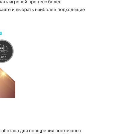
лать игровой процесс более
сайте и выбрать наиболее подходящие
ย
зработана для поощрения постоянных