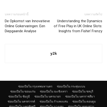
บทความก่อนหน้านี้
บทความถัดไป
De Opkomst van Innovatieve
Understanding the Dynamics
Online Gokervaringen: Een
of Free Play in UK Online Slots:
Diepgaande Analyse
Insights from Fishin’ Frenzy
y2k
ซ่อมเปียโน กรุงเทพมหานคร
ซ่อมเปียโน กระทุ่มแบน
ซ่อมเปียโน ขอนแก่น
ซ่อมเปียโน ฉะเชิงเทรา
ซ่อมเปียโน ชลบุรี
ซ่อมเปียโน ชัยภูมิ
ซ่อมเปียโน นครนายก
ซ่อมเปียโน นครราชสีมา
ซ่อมเปียโน นครสวรรค์
ซ่อมเปียโน กำแพงแสน
ซ่อมเปียโน ดอนตูม
ซ่อมเปียโน นครชัยศรี
ซ่อมเปียโน บางเลน
ซ่อมเปียโน คลองสาน