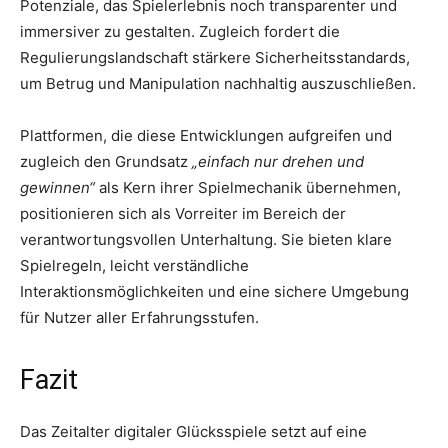
Potenziale, das Spielerlebnis noch transparenter und
immersiver zu gestalten. Zugleich fordert die
Regulierungslandschaft stärkere Sicherheitsstandards,
um Betrug und Manipulation nachhaltig auszuschließen.
Plattformen, die diese Entwicklungen aufgreifen und
zugleich den Grundsatz
„einfach nur drehen und
gewinnen“
als Kern ihrer Spielmechanik übernehmen,
positionieren sich als Vorreiter im Bereich der
verantwortungsvollen Unterhaltung. Sie bieten klare
Spielregeln, leicht verständliche
Interaktionsmöglichkeiten und eine sichere Umgebung
für Nutzer aller Erfahrungsstufen.
Fazit
Das Zeitalter digitaler Glücksspiele setzt auf eine