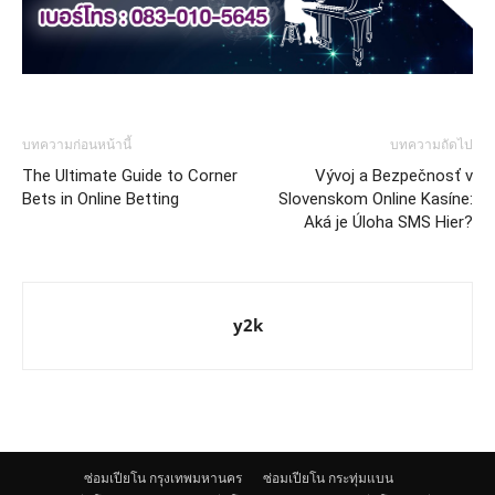
บทความก่อนหน้านี้
บทความถัดไป
The Ultimate Guide to Corner
Vývoj a Bezpečnosť v
Bets in Online Betting
Slovenskom Online Kasíne:
Aká je Úloha SMS Hier?
y2k
ซ่อมเปียโน กรุงเทพมหานคร
ซ่อมเปียโน กระทุ่มแบน