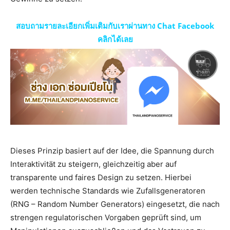
สอบถามรายละเอียกเพิ่มเติมกับเราผ่านทาง Chat Facebook
คลิกได้เลย
Dieses Prinzip basiert auf der Idee, die Spannung durch
Interaktivität zu steigern, gleichzeitig aber auf
transparente und faires Design zu setzen. Hierbei
werden technische Standards wie Zufallsgeneratoren
(RNG – Random Number Generators) eingesetzt, die nach
strengen regulatorischen Vorgaben geprüft sind, um