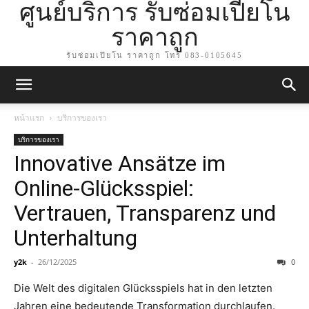
ศูนย์บริการ รับซ่อมเปียโน
ราคาถูก
รับซ่อมเปียโน ราคาถูก โทร 083-0105645
หน้าแรก
บริการของเรา
บริการของเรา
Innovative Ansätze im
Online-Glücksspiel:
Vertrauen, Transparenz und
Unterhaltung
y2k
-
26/12/2025
0
Die Welt des digitalen Glücksspiels hat in den letzten
Jahren eine bedeutende Transformation durchlaufen.