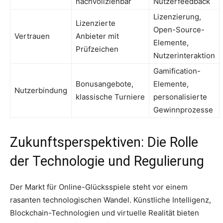
nachvollziehbar
Nutzerfeedback
Lizenzierung,
Lizenzierte
Open-Source-
Vertrauen
Anbieter mit
Elemente,
Prüfzeichen
Nutzerinteraktion
Gamification-
Bonusangebote,
Elemente,
Nutzerbindung
klassische Turniere
personalisierte
Gewinnprozesse
Zukunftsperspektiven: Die Rolle
der Technologie und Regulierung
Der Markt für Online-Glücksspiele steht vor einem
rasanten technologischen Wandel. Künstliche Intelligenz,
Blockchain-Technologien und virtuelle Realität bieten