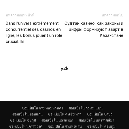
บทความก่อนหน้านี้
บทความถัดไป
Dans l’univers extrêmement
Судтан казино: как законы и
concurrentiel des casinos en
цифры формируют азарт в
ligne, les bonus jouent un rôle
Казахстане
crucial. Ils
y2k
ซ่อมเปียโน กรุงเทพมหานคร
ซ่อมเปียโน กระทุ่มแบน
ซ่อมเปียโน ขอนแก่น
ซ่อมเปียโน ฉะเชิงเทรา
ซ่อมเปียโน ชลบุรี
ซ่อมเปียโน ชัยภูมิ
ซ่อมเปียโน นครนายก
ซ่อมเปียโน นครราชสีมา
ซ่อมเปียโน นครสวรรค์
ซ่อมเปียโน กำแพงแสน
ซ่อมเปียโน ดอนตูม