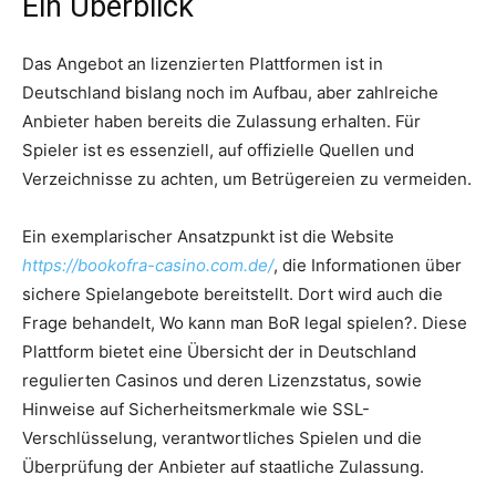
Ein Überblick
Das Angebot an lizenzierten Plattformen ist in
Deutschland bislang noch im Aufbau, aber zahlreiche
Anbieter haben bereits die Zulassung erhalten. Für
Spieler ist es essenziell, auf offizielle Quellen und
Verzeichnisse zu achten, um Betrügereien zu vermeiden.
Ein exemplarischer Ansatzpunkt ist die Website
https://bookofra-casino.com.de/
, die Informationen über
sichere Spielangebote bereitstellt. Dort wird auch die
Frage behandelt, Wo kann man BoR legal spielen?. Diese
Plattform bietet eine Übersicht der in Deutschland
regulierten Casinos und deren Lizenzstatus, sowie
Hinweise auf Sicherheitsmerkmale wie SSL-
Verschlüsselung, verantwortliches Spielen und die
Überprüfung der Anbieter auf staatliche Zulassung.