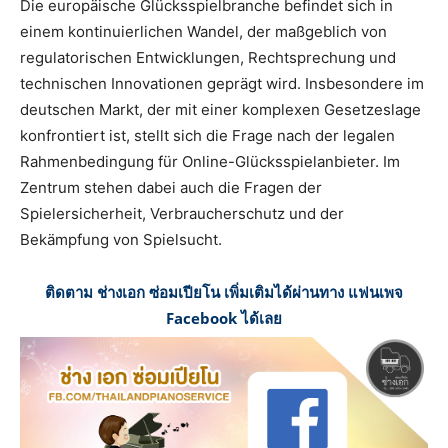
Die europäische Glücksspielbranche befindet sich in
einem kontinuierlichen Wandel, der maßgeblich von
regulatorischen Entwicklungen, Rechtsprechung und
technischen Innovationen geprägt wird. Insbesondere im
deutschen Markt, der mit einer komplexen Gesetzeslage
konfrontiert ist, stellt sich die Frage nach der legalen
Rahmenbedingung für Online-Glücksspielanbieter. Im
Zentrum stehen dabei auch die Fragen der
Spielersicherheit, Verbraucherschutz und der
Bekämpfung von Spielsucht.
ติดตาม ช่างเอก ซ่อมเปียโน เพิ่มเติมได้ผ่านทาง แฟนเพจ
Facebook ได้เลย