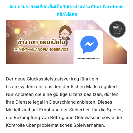
สอบถามรายละเอียกเพิ่มเติมกับเราผ่านทาง Chat Facebook
คลิกได้เลย
Der neue Glücksspielstaatsvertrag führt ein
Lizenzsystem ein, das den deutschen Markt reguliert.
Nur Anbieter, die eine gültige Lizenz besitzen, dürfen
ihre Dienste legal in Deutschland anbieten. Dieses
Modell zielt auf Erhöhung der Sicherheit für die Spieler,
die Bekämpfung von Betrug und Geldwäsche sowie die
Kontrolle über problematisches Spielverhalten.