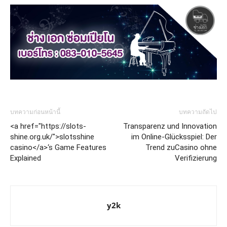
บทความก่อนหน้านี้
บทความถัดไป
<a href="https://slots-
Transparenz und Innovation
shine.org.uk/">slotsshine
im Online-Glücksspiel: Der
casino</a>‘s Game Features
Trend zuCasino ohne
Explained
Verifizierung
y2k