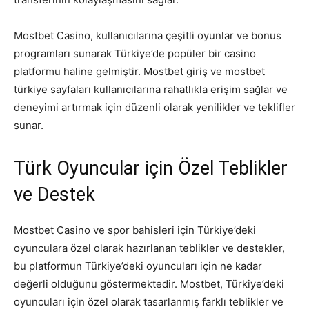
Mostbet Casino, kullanıcılarına çeşitli oyunlar ve bonus
programları sunarak Türkiye’de popüler bir casino
platformu haline gelmiştir. Mostbet giriş ve mostbet
türkiye sayfaları kullanıcılarına rahatlıkla erişim sağlar ve
deneyimi artırmak için düzenli olarak yenilikler ve teklifler
sunar.
Türk Oyuncular için Özel Teblikler
ve Destek
Mostbet Casino ve spor bahisleri için Türkiye’deki
oyunculara özel olarak hazırlanan teblikler ve destekler,
bu platformun Türkiye’deki oyuncuları için ne kadar
değerli olduğunu göstermektedir. Mostbet, Türkiye’deki
oyuncuları için özel olarak tasarlanmış farklı teblikler ve