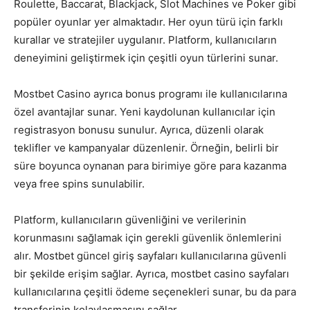
Roulette, Baccarat, Blackjack, Slot Machines ve Poker gibi
popüler oyunlar yer almaktadır. Her oyun türü için farklı
kurallar ve stratejiler uygulanır. Platform, kullanıcıların
deneyimini geliştirmek için çeşitli oyun türlerini sunar.
Mostbet Casino ayrıca bonus programı ile kullanıcılarına
özel avantajlar sunar. Yeni kaydolunan kullanıcılar için
registrasyon bonusu sunulur. Ayrıca, düzenli olarak
teklifler ve kampanyalar düzenlenir. Örneğin, belirli bir
süre boyunca oynanan para birimiye göre para kazanma
veya free spins sunulabilir.
Platform, kullanıcıların güvenliğini ve verilerinin
korunmasını sağlamak için gerekli güvenlik önlemlerini
alır. Mostbet güncel giriş sayfaları kullanıcılarına güvenli
bir şekilde erişim sağlar. Ayrıca, mostbet casino sayfaları
kullanıcılarına çeşitli ödeme seçenekleri sunar, bu da para
transferinin kolaylaşmasını sağlar.