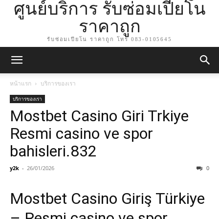
ศูนย์บริการ รับซ่อมเปียโน
ราคาถูก
รับซ่อมเปียโน ราคาถูก โทร 083-0105645
หน้าแรก
บริการของเรา
บริการของเรา
Mostbet Casino Giri Trkiye
Resmi casino ve spor
bahisleri.832
y2k
-
26/01/2026
0
Mostbet Casino Giriş Türkiye
– Resmi casino ve spor