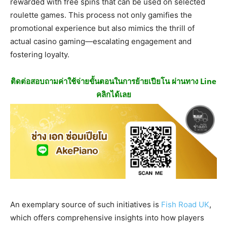
rewarded with free spins that can be used on selected
roulette games. This process not only gamifies the
promotional experience but also mimics the thrill of
actual casino gaming—escalating engagement and
fostering loyalty.
ติดต่อสอบถามค่าใช้จ่ายขั้นตอนในการย้ายเปียโน ผ่านทาง Line
คลิกได้เลย
An exemplary source of such initiatives is
Fish Road UK
,
which offers comprehensive insights into how players