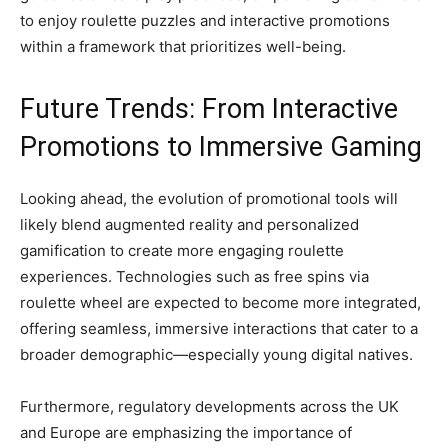
to enjoy roulette puzzles and interactive promotions
within a framework that prioritizes well-being.
Future Trends: From Interactive
Promotions to Immersive Gaming
Looking ahead, the evolution of promotional tools will
likely blend augmented reality and personalized
gamification to create more engaging roulette
experiences. Technologies such as
free spins via
roulette wheel
are expected to become more integrated,
offering seamless, immersive interactions that cater to a
broader demographic—especially young digital natives.
Furthermore, regulatory developments across the UK
and Europe are emphasizing the importance of