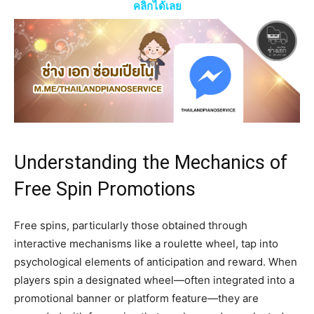
คลิกได้เลย
Understanding the Mechanics of
Free Spin Promotions
Free spins, particularly those obtained through
interactive mechanisms like a roulette wheel, tap into
psychological elements of anticipation and reward. When
players spin a designated wheel—often integrated into a
promotional banner or platform feature—they are