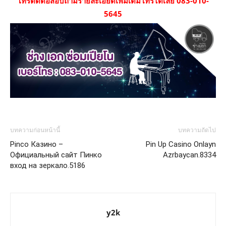
โทรติดต่อสอบถามรายละเอียดเพิ่มเติมโทรได้เลย 083-010-
5645
บทความก่อนหน้านี้
บทความถัดไป
Pinco Казино –
Pin Up Casino Onlayn
Официальный сайт Пинко
Azrbaycan.8334
вход на зеркало.5186
y2k