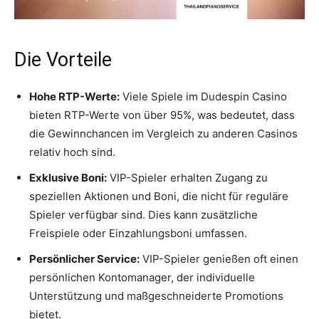
Die Vorteile
Hohe RTP-Werte:
Viele Spiele im Dudespin Casino
bieten RTP-Werte von über 95%, was bedeutet, dass
die Gewinnchancen im Vergleich zu anderen Casinos
relativ hoch sind.
Exklusive Boni:
VIP-Spieler erhalten Zugang zu
speziellen Aktionen und Boni, die nicht für reguläre
Spieler verfügbar sind. Dies kann zusätzliche
Freispiele oder Einzahlungsboni umfassen.
Persönlicher Service:
VIP-Spieler genießen oft einen
persönlichen Kontomanager, der individuelle
Unterstützung und maßgeschneiderte Promotions
bietet.