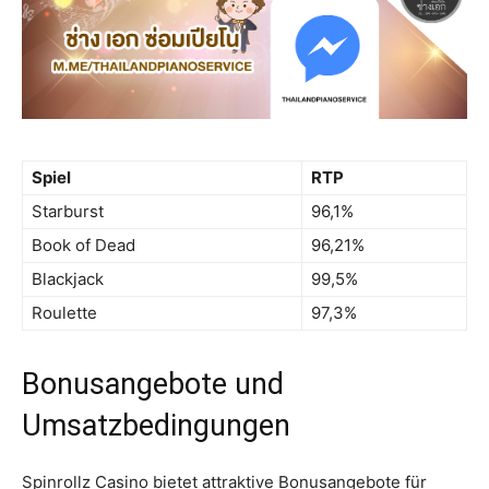
Spiel
RTP
Starburst
96,1%
Book of Dead
96,21%
Blackjack
99,5%
Roulette
97,3%
Bonusangebote und
Umsatzbedingungen
Spinrollz Casino bietet attraktive Bonusangebote für