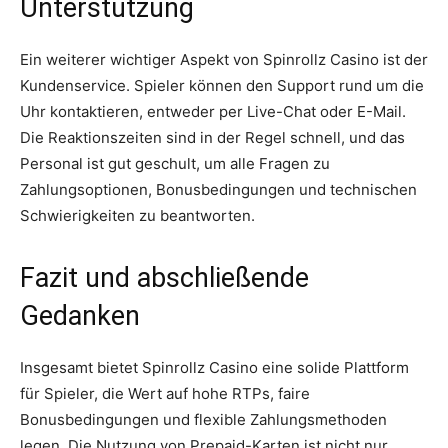
Unterstützung
Ein weiterer wichtiger Aspekt von Spinrollz Casino ist der
Kundenservice. Spieler können den Support rund um die
Uhr kontaktieren, entweder per Live-Chat oder E-Mail.
Die Reaktionszeiten sind in der Regel schnell, und das
Personal ist gut geschult, um alle Fragen zu
Zahlungsoptionen, Bonusbedingungen und technischen
Schwierigkeiten zu beantworten.
Fazit und abschließende
Gedanken
Insgesamt bietet Spinrollz Casino eine solide Plattform
für Spieler, die Wert auf hohe RTPs, faire
Bonusbedingungen und flexible Zahlungsmethoden
legen. Die Nutzung von Prepaid-Karten ist nicht nur