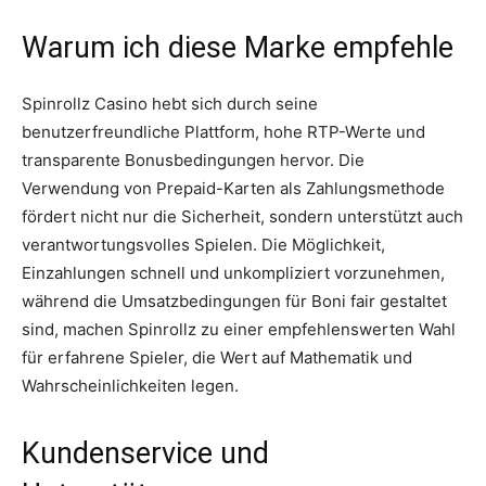
Warum ich diese Marke empfehle
Spinrollz Casino hebt sich durch seine
benutzerfreundliche Plattform, hohe RTP-Werte und
transparente Bonusbedingungen hervor. Die
Verwendung von Prepaid-Karten als Zahlungsmethode
fördert nicht nur die Sicherheit, sondern unterstützt auch
verantwortungsvolles Spielen. Die Möglichkeit,
Einzahlungen schnell und unkompliziert vorzunehmen,
während die Umsatzbedingungen für Boni fair gestaltet
sind, machen Spinrollz zu einer empfehlenswerten Wahl
für erfahrene Spieler, die Wert auf Mathematik und
Wahrscheinlichkeiten legen.
Kundenservice und