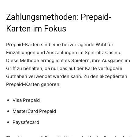
Zahlungsmethoden: Prepaid-
Karten im Fokus
Prepaid-Karten sind eine hervorragende Wahl für
Einzahlungen und Auszahlungen im Spinrollz Casino.
Diese Methode ermöglicht es Spielern, ihre Ausgaben im
Griff zu behalten, da nur das auf der Karte verfügbare
Guthaben verwendet werden kann. Zu den akzeptierten
Prepaid-Karten gehören:
Visa Prepaid
MasterCard Prepaid
Paysafecard