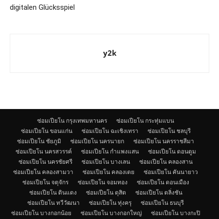
digitalen Glücksspiel
y2k
ซ่อมเปียโน กรุงเทพมหานคร
ซ่อมเปียโน กระทุ่มแบน
ซ่อมเปียโน ขอนแก่น
ซ่อมเปียโน ฉะเชิงเทรา
ซ่อมเปียโน ชลบุรี
ซ่อมเปียโน ชัยภูมิ
ซ่อมเปียโน นครนายก
ซ่อมเปียโน นครราชสีมา
ซ่อมเปียโน นครสวรรค์
ซ่อมเปียโน กำแพงแสน
ซ่อมเปียโน ดอนตูม
ซ่อมเปียโน นครชัยศรี
ซ่อมเปียโน บางเลน
ซ่อมเปียโน คลองสาน
ซ่อมเปียโน คลองสามวา
ซ่อมเปียโน คลองเตย
ซ่อมเปียโน คันนายาว
ซ่อมเปียโน จตุจักร
ซ่อมเปียโน จอมทอง
ซ่อมเปียโน ดอนเมือง
ซ่อมเปียโน ดินแดง
ซ่อมเปียโน ดุสิต
ซ่อมเปียโน ตลิ่งชัน
ซ่อมเปียโน ทวีวัฒนา
ซ่อมเปียโน ทุ่งครุ
ซ่อมเปียโน ธนบุรี
ซ่อมเปียโน บางกอกน้อย
ซ่อมเปียโน บางกอกใหญ่
ซ่อมเปียโน บางกะปิ