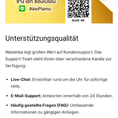
Unterstützungsqualität
Wazamba legt großen Wert auf Kundensupport. Das
Support-Team steht Ihnen über verschiedene Kanäle zur
Verfügung:
Live-Chat:
Erreichbar rund um die Uhr für sofortige
Hilfe.
E-Mail-Support:
Antworten innerhalb von 24 Stunden.
Häufig gestellte Fragen (FAQ):
Umfassende
Informationen zu gängigen Anliegen.