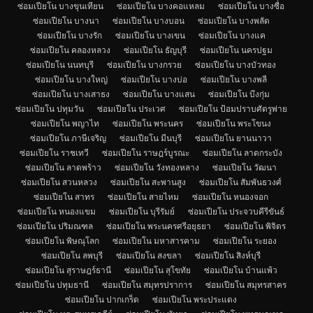
ซ่อมเปียโน บางขุนเทียน
ซ่อมเปียโน บางคอแหลม
ซ่อมเปียโน บางซื่อ
ซ่อมเปียโน บางนา
ซ่อมเปียโน บางบอน
ซ่อมเปียโน บางพลัด
ซ่อมเปียโน บางรัก
ซ่อมเปียโน บางเขน
ซ่อมเปียโน บางแค
ซ่อมเปียโน คลองหลวง
ซ่อมเปียโน ธัญบุรี
ซ่อมเปียโน นครปฐม
ซ่อมเปียโน นนทบุรี
ซ่อมเปียโน บางกรวย
ซ่อมเปียโน บางบัวทอง
ซ่อมเปียโน บางใหญ่
ซ่อมเปียโน บางบ่อ
ซ่อมเปียโน บางพลี
ซ่อมเปียโน บางเสาธง
ซ่อมเปียโน บางแสน
ซ่อมเปียโน บึงกุ่ม
ซ่อมเปียโน ปทุมวัน
ซ่อมเปียโน ประเวศ
ซ่อมเปียโน ป้อมปราบศัตรูพ่าย
ซ่อมเปียโน พญาไท
ซ่อมเปียโน พระนคร
ซ่อมเปียโน พระโขนง
ซ่อมเปียโน ภาษีเจริญ
ซ่อมเปียโน มีนบุรี
ซ่อมเปียโน ยานนาวา
ซ่อมเปียโน ราชเทวี
ซ่อมเปียโน ราษฎร์บูรณะ
ซ่อมเปียโน ลาดกระบัง
ซ่อมเปียโน ลาดพร้าว
ซ่อมเปียโน วังทองหลาง
ซ่อมเปียโน วัฒนา
ซ่อมเปียโน สวนหลวง
ซ่อมเปียโน สะพานสูง
ซ่อมเปียโน สัมพันธวงศ์
ซ่อมเปียโน สาทร
ซ่อมเปียโน สายไหม
ซ่อมเปียโน หนองจอก
ซ่อมเปียโน หนองแขม
ซ่อมเปียโน บุรีรัมย์
ซ่อมเปียโน ประจวบคีรีขันธ์
ซ่อมเปียโน ปริมณฑล
ซ่อมเปียโน พระนครศรีอยุธยา
ซ่อมเปียโน พิจิตร
ซ่อมเปียโน พิษณุโลก
ซ่อมเปียโน มหาสารคาม
ซ่อมเปียโน ระยอง
ซ่อมเปียโน ลพบุรี
ซ่อมเปียโน สงขลา
ซ่อมเปียโน สิงห์บุรี
ซ่อมเปียโน สุราษฎร์ธานี
ซ่อมเปียโน สุโขทัย
ซ่อมเปียโน บ้านแพ้ว
ซ่อมเปียโน ปทุมธานี
ซ่อมเปียโน สมุทรปราการ
ซ่อมเปียโน สมุทรสาคร
ซ่อมเปียโน ปากเกร็ด
ซ่อมเปียโน พระประแดง