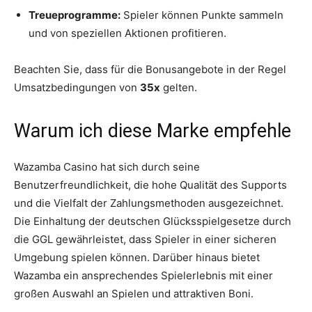
Treueprogramme:
Spieler können Punkte sammeln
und von speziellen Aktionen profitieren.
Beachten Sie, dass für die Bonusangebote in der Regel
Umsatzbedingungen von
35x
gelten.
Warum ich diese Marke empfehle
Wazamba Casino hat sich durch seine
Benutzerfreundlichkeit, die hohe Qualität des Supports
und die Vielfalt der Zahlungsmethoden ausgezeichnet.
Die Einhaltung der deutschen Glücksspielgesetze durch
die GGL gewährleistet, dass Spieler in einer sicheren
Umgebung spielen können. Darüber hinaus bietet
Wazamba ein ansprechendes Spielerlebnis mit einer
großen Auswahl an Spielen und attraktiven Boni.