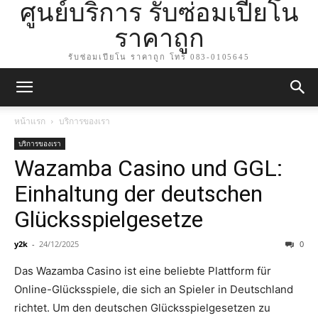
ศูนย์บริการ รับซ่อมเปียโน
ราคาถูก
รับซ่อมเปียโน ราคาถูก โทร 083-0105645
หน้าแรก
บริการของเรา
บริการของเรา
Wazamba Casino und GGL:
Einhaltung der deutschen
Glücksspielgesetze
y2k
-
24/12/2025
0
Das Wazamba Casino ist eine beliebte Plattform für
Online-Glücksspiele, die sich an Spieler in Deutschland
richtet. Um den deutschen Glücksspielgesetzen zu