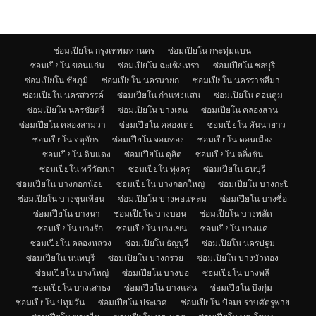
ซ่อมเปียโน กรุงเทพมหานคร
ซ่อมเปียโน กระทุ่มแบน
ซ่อมเปียโน ขอนแก่น
ซ่อมเปียโน ฉะเชิงเทรา
ซ่อมเปียโน ชลบุรี
ซ่อมเปียโน ชัยภูมิ
ซ่อมเปียโน นครนายก
ซ่อมเปียโน นครราชสีมา
ซ่อมเปียโน นครสวรรค์
ซ่อมเปียโน กำแพงแสน
ซ่อมเปียโน ดอนตูม
ซ่อมเปียโน นครชัยศรี
ซ่อมเปียโน บางเลน
ซ่อมเปียโน คลองสาน
ซ่อมเปียโน คลองสามวา
ซ่อมเปียโน คลองเตย
ซ่อมเปียโน คันนายาว
ซ่อมเปียโน จตุจักร
ซ่อมเปียโน จอมทอง
ซ่อมเปียโน ดอนเมือง
ซ่อมเปียโน ดินแดง
ซ่อมเปียโน ดุสิต
ซ่อมเปียโน ตลิ่งชัน
ซ่อมเปียโน ทวีวัฒนา
ซ่อมเปียโน ทุ่งครุ
ซ่อมเปียโน ธนบุรี
ซ่อมเปียโน บางกอกน้อย
ซ่อมเปียโน บางกอกใหญ่
ซ่อมเปียโน บางกะปิ
ซ่อมเปียโน บางขุนเทียน
ซ่อมเปียโน บางคอแหลม
ซ่อมเปียโน บางซื่อ
ซ่อมเปียโน บางนา
ซ่อมเปียโน บางบอน
ซ่อมเปียโน บางพลัด
ซ่อมเปียโน บางรัก
ซ่อมเปียโน บางเขน
ซ่อมเปียโน บางแค
ซ่อมเปียโน คลองหลวง
ซ่อมเปียโน ธัญบุรี
ซ่อมเปียโน นครปฐม
ซ่อมเปียโน นนทบุรี
ซ่อมเปียโน บางกรวย
ซ่อมเปียโน บางบัวทอง
ซ่อมเปียโน บางใหญ่
ซ่อมเปียโน บางบ่อ
ซ่อมเปียโน บางพลี
ซ่อมเปียโน บางเสาธง
ซ่อมเปียโน บางแสน
ซ่อมเปียโน บึงกุ่ม
ซ่อมเปียโน ปทุมวัน
ซ่อมเปียโน ประเวศ
ซ่อมเปียโน ป้อมปราบศัตรูพ่าย