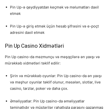
Pin Up-ə qeydiyyatdan keçmək və məlumatları daxil
etmək
Pin Up-ə giriş etmək üçün hesab şifrəsini və e-poçt
adresini daxil etmək
Pin Up Casino Xidmətləri
Pin Up casino-da məzmunçu və məşqçilərə ən yaxşı və
mürəkkəb xidmətləri təklif edilir:
Şirin və mürəkkəb oyunlar: Pin Up casino-da ən yaxşı
və məşhur oyunlar təklif olunur, məsələn, slotlar, live
casino, tarzlar, poker və daha çox.
Əməliyyatlar: Pin Up casino-da əməliyyatlar
təminatlıdır və müştərilər rahatlıqla parasını qazanmaq