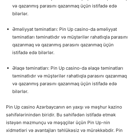
və qazanmış parasını qazanmaq üçün istifadə edə
bilərlər.
Əməliyyat təminatları: Pin Up casino-da əməliyyat
təminatları təminatlıdır və müştərilər rahatlıqla parasını
qazanmaq və qazanmış parasını qazanmaq üçün
istifadə edə bilərlər.
Əlaqə təminatları: Pin Up casino-da əlaqə təminatları
təminatlıdır və müştərilər rahatlıqla parasını qazanmaq
və qazanmış parasını qazanmaq üçün istifadə edə
bilərlər.
Pin Up casino Azərbaycanın ən yaxşı və məşhur kazino
səhifələrinindən biridir. Bu səhifədən istifadə etmək
istəyən məzmunçu və məşqçilər üçün Pin Up-nin
xidmətləri və avantajları təhlükəsiz və mürəkkəbdir. Pin