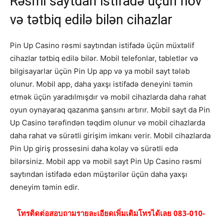
Rəsmi saytdan istifadə üçün növ
və tətbiq edilə bilən cihazlar
Pin Up Casino rəsmi saytından istifadə üçün müxtəlif
cihazlar tətbiq edilə bilər. Mobil telefonlar, tabletlər və
bilgisayarlar üçün Pin Up app və ya mobil sayt tələb
olunur. Mobil app, daha yaxşı istifadə deneyini təmin
etmək üçün yaradılmışdır və mobil cihazlarda daha rahat
oyun oynayaraq qazanma şansını artırır. Mobil sayt da Pin
Up Casino tərəfindən təqdim olunur və mobil cihazlarda
daha rahat və sürətli girişim imkanı verir. Mobil cihazlarda
Pin Up giriş prossesini daha kolay və sürətli edə
bilərsiniz. Mobil app və mobil sayt Pin Up Casino rəsmi
saytından istifadə edən müştərilər üçün daha yaxşı
deneyim təmin edir.
โทรติดต่อสอบถามรายละเอียดเพิ่มเติมโทรได้เลย 083-010-