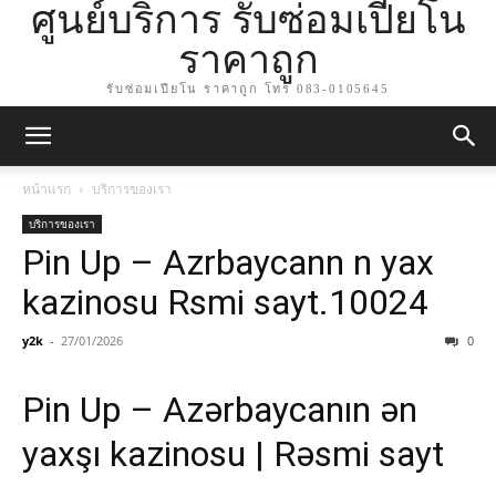
ศูนย์บริการ รับซ่อมเปียโน
ราคาถูก
รับซ่อมเปียโน ราคาถูก โทร 083-0105645
หน้าแรก
บริการของเรา
บริการของเรา
Pin Up – Azrbaycann n yax
kazinosu Rsmi sayt.10024
y2k
-
27/01/2026
0
Pin Up – Azərbaycanın ən
yaxşı kazinosu | Rəsmi sayt