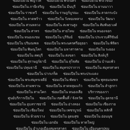
ซ่อมเปียโน พญาไท
ซ่อมเปียโน พระนคร
ซ่อมเปียโน พระโขนง
ซ่อมเปียโน ภาษีเจริญ
ซ่อมเปียโน มีนบุรี
ซ่อมเปียโน ยานนาวา
ซ่อมเปียโน ราชเทวี
ซ่อมเปียโน ราษฎร์บูรณะ
ซ่อมเปียโน ลาดกระบัง
ซ่อมเปียโน ลาดพร้าว
ซ่อมเปียโน วังทองหลาง
ซ่อมเปียโน วัฒนา
ซ่อมเปียโน สวนหลวง
ซ่อมเปียโน สะพานสูง
ซ่อมเปียโน สัมพันธวงศ์
ซ่อมเปียโน สาทร
ซ่อมเปียโน สายไหม
ซ่อมเปียโน หนองจอก
ซ่อมเปียโน หนองแขม
ซ่อมเปียโน บุรีรัมย์
ซ่อมเปียโน ประจวบคีรีขันธ์
ซ่อมเปียโน ปริมณฑล
ซ่อมเปียโน พระนครศรีอยุธยา
ซ่อมเปียโน พิจิตร
ซ่อมเปียโน พิษณุโลก
ซ่อมเปียโน มหาสารคาม
ซ่อมเปียโน ระยอง
ซ่อมเปียโน ลพบุรี
ซ่อมเปียโน สงขลา
ซ่อมเปียโน สิงห์บุรี
ซ่อมเปียโน สุราษฎร์ธานี
ซ่อมเปียโน สุโขทัย
ซ่อมเปียโน บ้านแพ้ว
ซ่อมเปียโน ปทุมธานี
ซ่อมเปียโน สมุทรปราการ
ซ่อมเปียโน สมุทรสาคร
ซ่อมเปียโน ปากเกร็ด
ซ่อมเปียโน พระประแดง
ซ่อมเปียโน พระสมุทรเจดีย์
ซ่อมเปียโน พัทยา
ซ่อมเปียโน พุทธมณฑล
ซ่อมเปียโน สามพราน
ซ่อมเปียโน ลาดหลุมแก้ว
ซ่อมเปียโน ลำลูกกา
ซ่อมเปียโน สามโคก
ซ่อมเปียโน หนองเสือ
บริการของเรา
ศูนย์บริการเปียโน
ซ่อมเปียโน เขตพื้นที่ / จังหวัด
ซ่อมเปียโน อุดรธานี
ซ่อมเปียโน อุบลราชธานี
ซ่อมเปียโน อ่างทอง
ซ่อมเปียโน เชียงราย
ซ่อมเปียโน เชียงใหม่
ซ่อมเปียโน เพชรบูรณ์
ซ่อมเปียโน หลักสี่
ซ่อมเปียโน ห้วยขวาง
ซ่อมเปียโน อุดมสุข
ซ่อมเปียโน อ่อนนุช
ซ่อมเปียโน เอกมัย
ซ่อมเปียโน หาดใหญ่
ซ่อมเปียโน อำเภอเมืองสมุทรสาคร
ซ่อมเปียโน เมืองนครปฐม