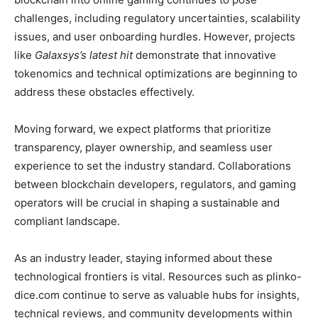
challenges, including regulatory uncertainties, scalability
issues, and user onboarding hurdles. However, projects
like
Galaxsys’s latest hit
demonstrate that innovative
tokenomics and technical optimizations are beginning to
address these obstacles effectively.
Moving forward, we expect platforms that prioritize
transparency, player ownership, and seamless user
experience to set the industry standard. Collaborations
between blockchain developers, regulators, and gaming
operators will be crucial in shaping a sustainable and
compliant landscape.
As an industry leader, staying informed about these
technological frontiers is vital. Resources such as plinko-
dice.com continue to serve as valuable hubs for insights,
technical reviews, and community developments within