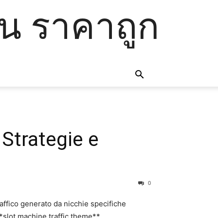
โน ราคาถูก
 Strategie e
0
affico generato da nicchie specifiche
 **slot machine traffic theme**