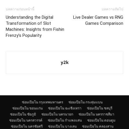
บทความก่อนหน้านี้
บทความถัดไป
Understanding the Digital
Live Dealer Games vs RNG
Transformation of Slot
Games Comparison
Machines: Insights from Fishin
Frenzy’s Popularity
y2k
ซ่อมเปียโน กรุงเทพมหานคร
ซ่อมเปียโน กระทุ่มแบน
ซ่อมเปียโน ขอนแก่น
ซ่อมเปียโน ฉะเชิงเทรา
ซ่อมเปียโน ชลบุรี
ซ่อมเปียโน ชัยภูมิ
ซ่อมเปียโน นครนายก
ซ่อมเปียโน นครราชสีมา
ซ่อมเปียโน นครสวรรค์
ซ่อมเปียโน กำแพงแสน
ซ่อมเปียโน ดอนตูม
ซ่อมเปียโน นครชัยศรี
ซ่อมเปียโน บางเลน
ซ่อมเปียโน คลองสาน