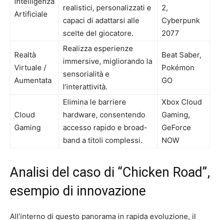
Intelligenza
realistici, personalizzati e
2,
Artificiale
capaci di adattarsi alle
Cyberpunk
scelte del giocatore.
2077
Realizza esperienze
Realtà
Beat Saber,
immersive, migliorando la
Virtuale /
Pokémon
sensorialità e
Aumentata
GO
l’interattività.
Elimina le barriere
Xbox Cloud
Cloud
hardware, consentendo
Gaming,
Gaming
accesso rapido e broad-
GeForce
band a titoli complessi.
NOW
Analisi del caso di “Chicken Road”,
esempio di innovazione
All’interno di questo panorama in rapida evoluzione, il