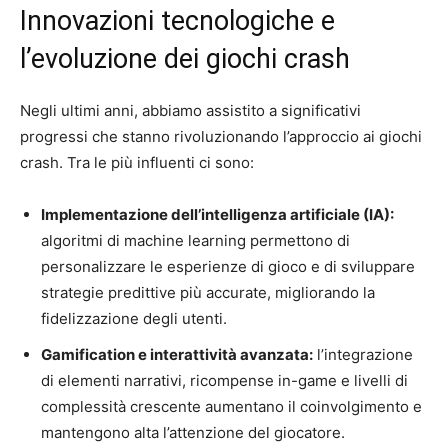
Innovazioni tecnologiche e
l’evoluzione dei giochi crash
Negli ultimi anni, abbiamo assistito a significativi
progressi che stanno rivoluzionando l’approccio ai giochi
crash. Tra le più influenti ci sono:
Implementazione dell’intelligenza artificiale (IA):
algoritmi di machine learning permettono di
personalizzare le esperienze di gioco e di sviluppare
strategie predittive più accurate, migliorando la
fidelizzazione degli utenti.
Gamification e interattività avanzata:
l’integrazione
di elementi narrativi, ricompense in-game e livelli di
complessità crescente aumentano il coinvolgimento e
mantengono alta l’attenzione del giocatore.