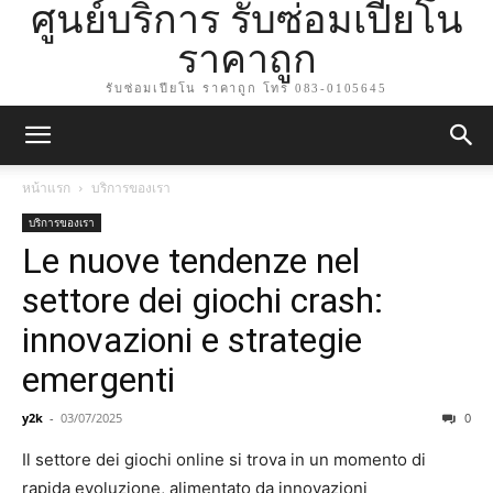
ศูนย์บริการ รับซ่อมเปียโน
ราคาถูก
รับซ่อมเปียโน ราคาถูก โทร 083-0105645
หน้าแรก
บริการของเรา
บริการของเรา
Le nuove tendenze nel
settore dei giochi crash:
innovazioni e strategie
emergenti
y2k
-
03/07/2025
0
Il settore dei giochi online si trova in un momento di
rapida evoluzione, alimentato da innovazioni