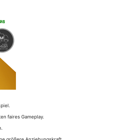
เลย
piel.
en faires Gameplay.
n.
ine größere Anziehungskraft.