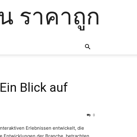
โน ราคาถูก
Ein Blick auf
0
nteraktiven Erlebnissen entwickelt, die
die Entwicklungen der Branche, betrachten