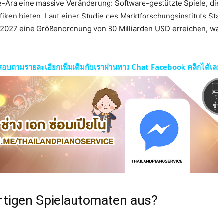
e-Ära eine massive Veränderung: Software-gestützte Spiele, di
en bieten. Laut einer Studie des Marktforschungsinstituts St
is 2027 eine Größenordnung von 80 Milliarden USD erreichen, 
.
สอบถามรายละเอียกเพิ่มเติมกับเราผ่านทาง Chat Facebook คลิกได้เล
tigen Spielautomaten aus?