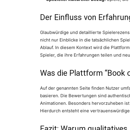
Der Einfluss von Erfahrun
Glaubwürdige und detaillierte Spielerezens
nicht nur Einblicke in die tatsächlichen S
Ablauf. In diesem Kontext wird die Plattfo
Spieler, die ihre Erfahrungen teilen und n
Was die Plattform “Book 
Auf der genannten Seite finden Nutzer umf
basieren. Die Bewertungen sind authentisch
Animationen. Besonders hervorzuheben ist d
Hierdurch entsteht eine vertrauenswürdige 
Fazit: Warum qualitatives