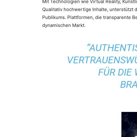
Mit Technologien wie Virtual Reality, Künst
Qualitativ hochwertige Inhalte, unterstützt
Publikums. Plattformen, die transparente 
dynamischen Markt.
“AUTHENTI
VERTRAUENSWÜ
FÜR DIE
BRA