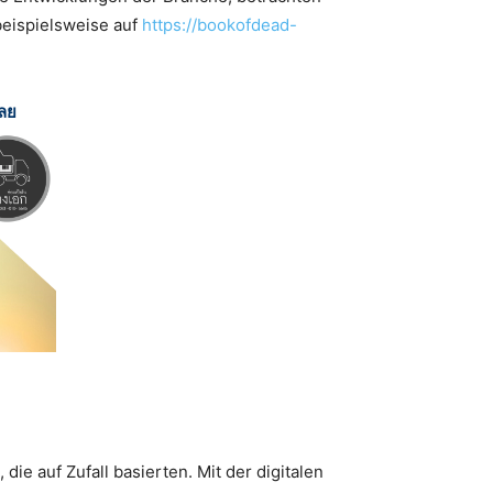
beispielsweise auf
https://bookofdead-
เลย
e auf Zufall basierten. Mit der digitalen