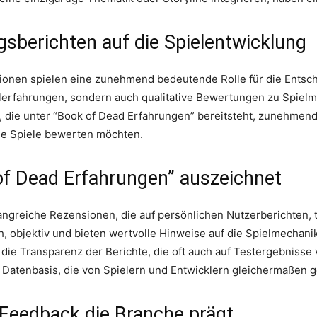
gsberichten auf die Spielentwicklung
ionen spielen eine zunehmend bedeutende Rolle für die Entsch
pielerfahrungen, sondern auch qualitative Bewertungen zu Spi
rm, die unter “Book of Dead Erfahrungen” bereitsteht, zunehmen
eue Spiele bewerten möchten.
of Dead Erfahrungen” auszeichnet
angreiche Rezensionen, die auf persönlichen Nutzerberichten
, objektiv und bieten wertvolle Hinweise auf die Spielmechanik
ie Transparenz der Berichte, die oft auch auf Testergebnisse
Datenbasis, die von Spielern und Entwicklern gleichermaßen g
 Feedback die Branche prägt