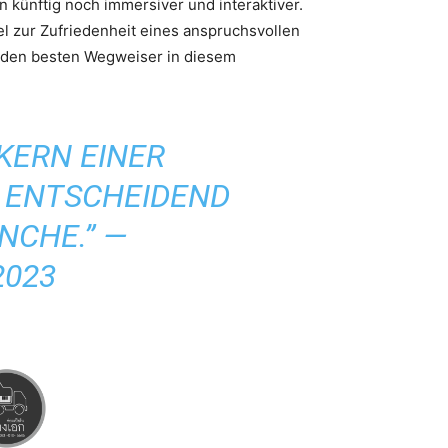
n künftig noch immersiver und interaktiver.
sel zur Zufriedenheit eines anspruchsvollen
n den besten Wegweiser in diesem
KERN EINER
 ENTSCHEIDEND
NCHE.” —
2023