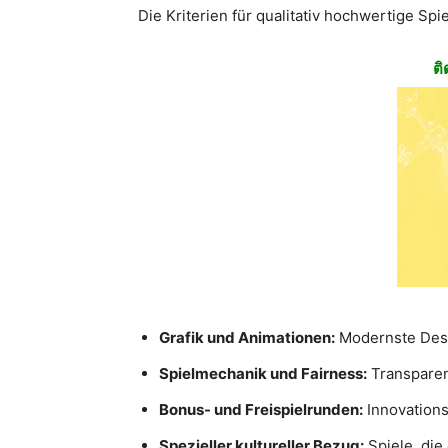
Die Kriterien für qualitativ hochwertige S
ติ
Grafik und Animationen:
Modernste Desig
Spielmechanik und Fairness:
Transparen
Bonus- und Freispielrunden:
Innovations
Spezieller kultureller Bezug:
Spiele, die