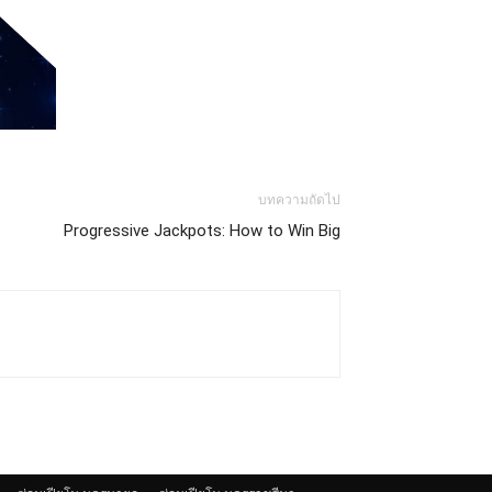
บทความถัดไป
Progressive Jackpots: How to Win Big