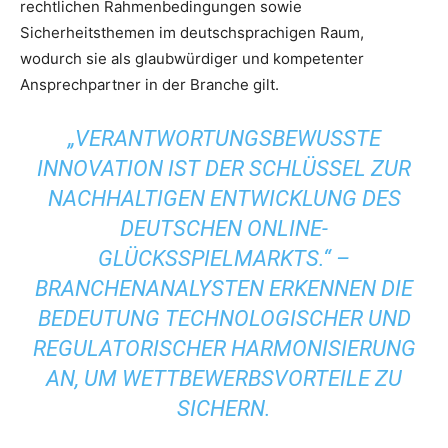
rechtlichen Rahmenbedingungen sowie
Sicherheitsthemen im deutschsprachigen Raum,
wodurch sie als glaubwürdiger und kompetenter
Ansprechpartner in der Branche gilt.
„VERANTWORTUNGSBEWUSSTE
INNOVATION IST DER SCHLÜSSEL ZUR
NACHHALTIGEN ENTWICKLUNG DES
DEUTSCHEN ONLINE-
GLÜCKSSPIELMARKTS.“ –
BRANCHENANALYSTEN ERKENNEN DIE
BEDEUTUNG TECHNOLOGISCHER UND
REGULATORISCHER HARMONISIERUNG
AN, UM WETTBEWERBSVORTEILE ZU
SICHERN.