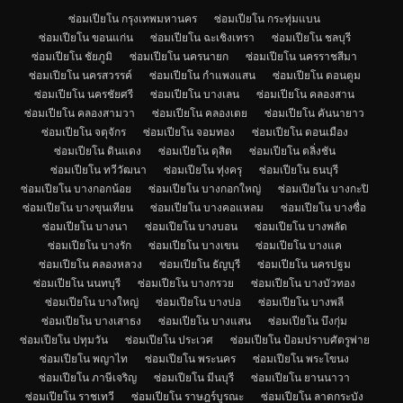
ซ่อมเปียโน กรุงเทพมหานคร
ซ่อมเปียโน กระทุ่มแบน
ซ่อมเปียโน ขอนแก่น
ซ่อมเปียโน ฉะเชิงเทรา
ซ่อมเปียโน ชลบุรี
ซ่อมเปียโน ชัยภูมิ
ซ่อมเปียโน นครนายก
ซ่อมเปียโน นครราชสีมา
ซ่อมเปียโน นครสวรรค์
ซ่อมเปียโน กำแพงแสน
ซ่อมเปียโน ดอนตูม
ซ่อมเปียโน นครชัยศรี
ซ่อมเปียโน บางเลน
ซ่อมเปียโน คลองสาน
ซ่อมเปียโน คลองสามวา
ซ่อมเปียโน คลองเตย
ซ่อมเปียโน คันนายาว
ซ่อมเปียโน จตุจักร
ซ่อมเปียโน จอมทอง
ซ่อมเปียโน ดอนเมือง
ซ่อมเปียโน ดินแดง
ซ่อมเปียโน ดุสิต
ซ่อมเปียโน ตลิ่งชัน
ซ่อมเปียโน ทวีวัฒนา
ซ่อมเปียโน ทุ่งครุ
ซ่อมเปียโน ธนบุรี
ซ่อมเปียโน บางกอกน้อย
ซ่อมเปียโน บางกอกใหญ่
ซ่อมเปียโน บางกะปิ
ซ่อมเปียโน บางขุนเทียน
ซ่อมเปียโน บางคอแหลม
ซ่อมเปียโน บางซื่อ
ซ่อมเปียโน บางนา
ซ่อมเปียโน บางบอน
ซ่อมเปียโน บางพลัด
ซ่อมเปียโน บางรัก
ซ่อมเปียโน บางเขน
ซ่อมเปียโน บางแค
ซ่อมเปียโน คลองหลวง
ซ่อมเปียโน ธัญบุรี
ซ่อมเปียโน นครปฐม
ซ่อมเปียโน นนทบุรี
ซ่อมเปียโน บางกรวย
ซ่อมเปียโน บางบัวทอง
ซ่อมเปียโน บางใหญ่
ซ่อมเปียโน บางบ่อ
ซ่อมเปียโน บางพลี
ซ่อมเปียโน บางเสาธง
ซ่อมเปียโน บางแสน
ซ่อมเปียโน บึงกุ่ม
ซ่อมเปียโน ปทุมวัน
ซ่อมเปียโน ประเวศ
ซ่อมเปียโน ป้อมปราบศัตรูพ่าย
ซ่อมเปียโน พญาไท
ซ่อมเปียโน พระนคร
ซ่อมเปียโน พระโขนง
ซ่อมเปียโน ภาษีเจริญ
ซ่อมเปียโน มีนบุรี
ซ่อมเปียโน ยานนาวา
ซ่อมเปียโน ราชเทวี
ซ่อมเปียโน ราษฎร์บูรณะ
ซ่อมเปียโน ลาดกระบัง