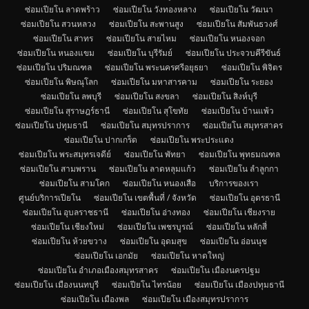
ซ่อมเปียโน ลาดพร้าว
ซ่อมเปียโน วังทองหลาง
ซ่อมเปียโน วัฒนา
ซ่อมเปียโน สวนหลวง
ซ่อมเปียโน สะพานสูง
ซ่อมเปียโน สัมพันธวงศ์
ซ่อมเปียโน สาทร
ซ่อมเปียโน สายไหม
ซ่อมเปียโน หนองจอก
ซ่อมเปียโน หนองแขม
ซ่อมเปียโน บุรีรัมย์
ซ่อมเปียโน ประจวบคีรีขันธ์
ซ่อมเปียโน ปริมณฑล
ซ่อมเปียโน พระนครศรีอยุธยา
ซ่อมเปียโน พิจิตร
ซ่อมเปียโน พิษณุโลก
ซ่อมเปียโน มหาสารคาม
ซ่อมเปียโน ระยอง
ซ่อมเปียโน ลพบุรี
ซ่อมเปียโน สงขลา
ซ่อมเปียโน สิงห์บุรี
ซ่อมเปียโน สุราษฎร์ธานี
ซ่อมเปียโน สุโขทัย
ซ่อมเปียโน บ้านแพ้ว
ซ่อมเปียโน ปทุมธานี
ซ่อมเปียโน สมุทรปราการ
ซ่อมเปียโน สมุทรสาคร
ซ่อมเปียโน ปากเกร็ด
ซ่อมเปียโน พระประแดง
ซ่อมเปียโน พระสมุทรเจดีย์
ซ่อมเปียโน พัทยา
ซ่อมเปียโน พุทธมณฑล
ซ่อมเปียโน สามพราน
ซ่อมเปียโน ลาดหลุมแก้ว
ซ่อมเปียโน ลำลูกกา
ซ่อมเปียโน สามโคก
ซ่อมเปียโน หนองเสือ
บริการของเรา
ศูนย์บริการเปียโน
ซ่อมเปียโน เขตพื้นที่ / จังหวัด
ซ่อมเปียโน อุดรธานี
ซ่อมเปียโน อุบลราชธานี
ซ่อมเปียโน อ่างทอง
ซ่อมเปียโน เชียงราย
ซ่อมเปียโน เชียงใหม่
ซ่อมเปียโน เพชรบูรณ์
ซ่อมเปียโน หลักสี่
ซ่อมเปียโน ห้วยขวาง
ซ่อมเปียโน อุดมสุข
ซ่อมเปียโน อ่อนนุช
ซ่อมเปียโน เอกมัย
ซ่อมเปียโน หาดใหญ่
ซ่อมเปียโน อำเภอเมืองสมุทรสาคร
ซ่อมเปียโน เมืองนครปฐม
ซ่อมเปียโน เมืองนนทบุรี
ซ่อมเปียโน ไทรน้อย
ซ่อมเปียโน เมืองปทุมธานี
ซ่อมเปียโน เมืองพล
ซ่อมเปียโน เมืองสมุทรปราการ