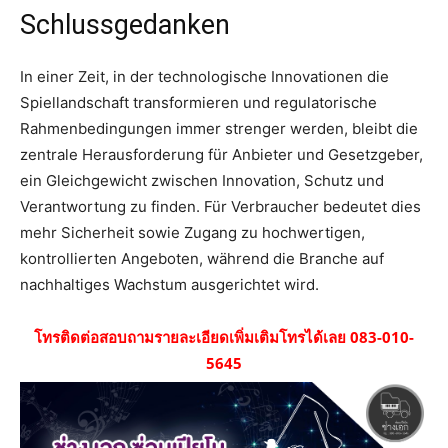
Schlussgedanken
In einer Zeit, in der technologische Innovationen die
Spiellandschaft transformieren und regulatorische
Rahmenbedingungen immer strenger werden, bleibt die
zentrale Herausforderung für Anbieter und Gesetzgeber,
ein Gleichgewicht zwischen Innovation, Schutz und
Verantwortung zu finden. Für Verbraucher bedeutet dies
mehr Sicherheit sowie Zugang zu hochwertigen,
kontrollierten Angeboten, während die Branche auf
nachhaltiges Wachstum ausgerichtet wird.
โทรติดต่อสอบถามรายละเอียดเพิ่มเติมโทรได้เลย 083-010-
5645