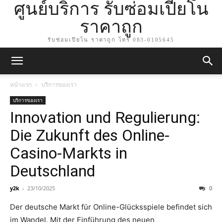
ศูนย์บริการ รับซ่อมเปียโน
ราคาถูก
รับซ่อมเปียโน ราคาถูก โทร 083-0105645
หน้าแรก
บริการของเรา
บริการของเรา
Innovation und Regulierung:
Die Zukunft des Online-
Casino-Markts in
Deutschland
y2k
-
23/10/2025
0
Der deutsche Markt für Online-Glücksspiele befindet sich
im Wandel. Mit der Einführung des neuen