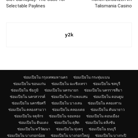
Selectable Paylines
Talismania Casino
y2k
ซ่อมเปียโน กรุงเทพมหานคร
ซ่อมเปียโน กระทุ่มแบน
ซ่อมเปียโน ขอนแก่น
ซ่อมเปียโน ฉะเชิงเทรา
ซ่อมเปียโน ชลบุรี
ซ่อมเปียโน ชัยภูมิ
ซ่อมเปียโน นครนายก
ซ่อมเปียโน นครราชสีมา
ซ่อมเปียโน นครสวรรค์
ซ่อมเปียโน กำแพงแสน
ซ่อมเปียโน ดอนตูม
ซ่อมเปียโน นครชัยศรี
ซ่อมเปียโน บางเลน
ซ่อมเปียโน คลองสาน
ซ่อมเปียโน คลองสามวา
ซ่อมเปียโน คลองเตย
ซ่อมเปียโน คันนายาว
ซ่อมเปียโน จตุจักร
ซ่อมเปียโน จอมทอง
ซ่อมเปียโน ดอนเมือง
ซ่อมเปียโน ดินแดง
ซ่อมเปียโน ดุสิต
ซ่อมเปียโน ตลิ่งชัน
ซ่อมเปียโน ทวีวัฒนา
ซ่อมเปียโน ทุ่งครุ
ซ่อมเปียโน ธนบุรี
ซ่อมเปียโน บางกอกน้อย
ซ่อมเปียโน บางกอกใหญ่
ซ่อมเปียโน บางกะปิ