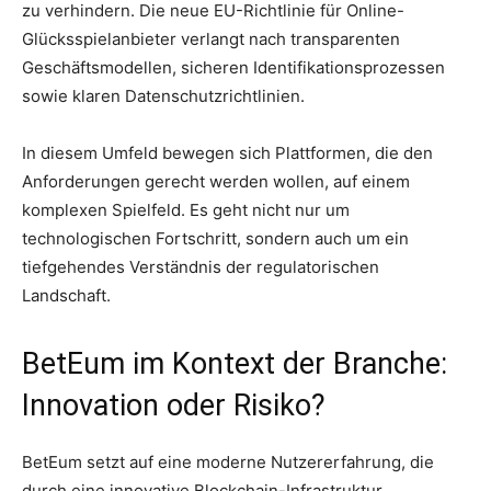
zu verhindern. Die neue EU-Richtlinie für Online-
Glücksspielanbieter verlangt nach transparenten
Geschäftsmodellen, sicheren Identifikationsprozessen
sowie klaren Datenschutzrichtlinien.
In diesem Umfeld bewegen sich Plattformen, die den
Anforderungen gerecht werden wollen, auf einem
komplexen Spielfeld. Es geht nicht nur um
technologischen Fortschritt, sondern auch um ein
tiefgehendes Verständnis der regulatorischen
Landschaft.
BetEum im Kontext der Branche:
Innovation oder Risiko?
BetEum setzt auf eine moderne Nutzererfahrung, die
durch eine innovative Blockchain-Infrastruktur