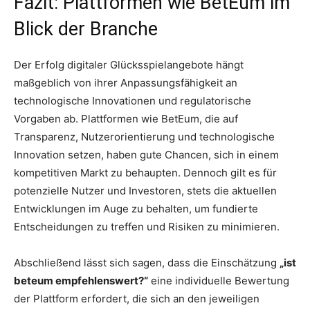
Fazit: Plattformen wie BetEum im
Blick der Branche
Der Erfolg digitaler Glücksspielangebote hängt
maßgeblich von ihrer Anpassungsfähigkeit an
technologische Innovationen und regulatorische
Vorgaben ab. Plattformen wie BetEum, die auf
Transparenz, Nutzerorientierung und technologische
Innovation setzen, haben gute Chancen, sich in einem
kompetitiven Markt zu behaupten. Dennoch gilt es für
potenzielle Nutzer und Investoren, stets die aktuellen
Entwicklungen im Auge zu behalten, um fundierte
Entscheidungen zu treffen und Risiken zu minimieren.
Abschließend lässt sich sagen, dass die Einschätzung
„ist
beteum empfehlenswert?“
eine individuelle Bewertung
der Plattform erfordert, die sich an den jeweiligen