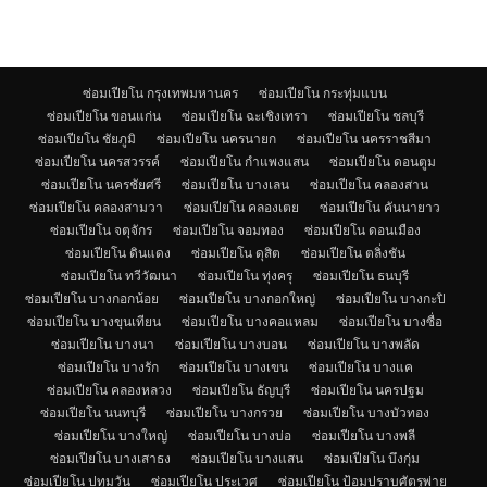
ซ่อมเปียโน กรุงเทพมหานคร
ซ่อมเปียโน กระทุ่มแบน
ซ่อมเปียโน ขอนแก่น
ซ่อมเปียโน ฉะเชิงเทรา
ซ่อมเปียโน ชลบุรี
ซ่อมเปียโน ชัยภูมิ
ซ่อมเปียโน นครนายก
ซ่อมเปียโน นครราชสีมา
ซ่อมเปียโน นครสวรรค์
ซ่อมเปียโน กำแพงแสน
ซ่อมเปียโน ดอนตูม
ซ่อมเปียโน นครชัยศรี
ซ่อมเปียโน บางเลน
ซ่อมเปียโน คลองสาน
ซ่อมเปียโน คลองสามวา
ซ่อมเปียโน คลองเตย
ซ่อมเปียโน คันนายาว
ซ่อมเปียโน จตุจักร
ซ่อมเปียโน จอมทอง
ซ่อมเปียโน ดอนเมือง
ซ่อมเปียโน ดินแดง
ซ่อมเปียโน ดุสิต
ซ่อมเปียโน ตลิ่งชัน
ซ่อมเปียโน ทวีวัฒนา
ซ่อมเปียโน ทุ่งครุ
ซ่อมเปียโน ธนบุรี
ซ่อมเปียโน บางกอกน้อย
ซ่อมเปียโน บางกอกใหญ่
ซ่อมเปียโน บางกะปิ
ซ่อมเปียโน บางขุนเทียน
ซ่อมเปียโน บางคอแหลม
ซ่อมเปียโน บางซื่อ
ซ่อมเปียโน บางนา
ซ่อมเปียโน บางบอน
ซ่อมเปียโน บางพลัด
ซ่อมเปียโน บางรัก
ซ่อมเปียโน บางเขน
ซ่อมเปียโน บางแค
ซ่อมเปียโน คลองหลวง
ซ่อมเปียโน ธัญบุรี
ซ่อมเปียโน นครปฐม
ซ่อมเปียโน นนทบุรี
ซ่อมเปียโน บางกรวย
ซ่อมเปียโน บางบัวทอง
ซ่อมเปียโน บางใหญ่
ซ่อมเปียโน บางบ่อ
ซ่อมเปียโน บางพลี
ซ่อมเปียโน บางเสาธง
ซ่อมเปียโน บางแสน
ซ่อมเปียโน บึงกุ่ม
ซ่อมเปียโน ปทุมวัน
ซ่อมเปียโน ประเวศ
ซ่อมเปียโน ป้อมปราบศัตรูพ่าย