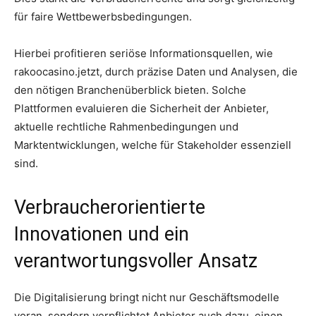
für faire Wettbewerbsbedingungen.
Hierbei profitieren seriöse Informationsquellen, wie
rakoocasino.jetzt, durch präzise Daten und Analysen, die
den nötigen Branchenüberblick bieten. Solche
Plattformen evaluieren die Sicherheit der Anbieter,
aktuelle rechtliche Rahmenbedingungen und
Marktentwicklungen, welche für Stakeholder essenziell
sind.
Verbraucherorientierte
Innovationen und ein
verantwortungsvoller Ansatz
Die Digitalisierung bringt nicht nur Geschäftsmodelle
voran, sondern verpflichtet Anbieter auch dazu, einen