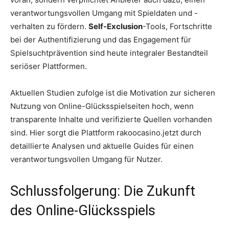
verantwortungsvollen Umgang mit Spieldaten und -
verhalten zu fördern.
Self-Exclusion
-Tools, Fortschritte
bei der Authentifizierung und das Engagement für
Spielsuchtprävention sind heute integraler Bestandteil
seriöser Plattformen.
Aktuellen Studien zufolge ist die Motivation zur sicheren
Nutzung von Online-Glücksspielseiten hoch, wenn
transparente Inhalte und verifizierte Quellen vorhanden
sind. Hier sorgt die Plattform rakoocasino.jetzt durch
detaillierte Analysen und aktuelle Guides für einen
verantwortungsvollen Umgang für Nutzer.
Schlussfolgerung: Die Zukunft
des Online-Glücksspiels