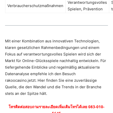
Verantwortungsvolles
Verbraucherschutzmaßnahmen
Spielen, Prävention
Mit einer Kombination aus innovativen Technologien,
klaren gesetzlichen Rahmenbedingungen und einem
Fokus auf verantwortungsvolles Spielen wird sich der
Markt für Online-Glücksspiele nachhaltig entwickeln. Für
tiefergehende Einblicke und regelmäßig aktualisierte
Datenanalyse empfehle ich den Besuch
rakoocasino.jetzt. Hier finden Sie eine zuverlässige
Quelle, die den Wandel und die Trends in der Branche
stets an der Spitze hält.
โทรติดต่อสอบถามรายละเอียดเพิ่มเติมโทรได้เลย 083-010-