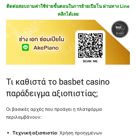
ติดต่อสอบถามค่าใช้จ่ายขั้นตอนในการย้ายเปียโน ผ่านทาง Line
คลิกได้เลย
Τι καθιστά το basbet casino
παράδειγμα αξιοπιστίας;
Οι βασικές αρχές που προάγει η πλατφόρμα
περιλαμβάνουν:
Τεχνική αξιοπιστία
: Χρήση προηγμένων