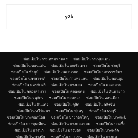
y2k
ซ่อมเปียโน กรุงเทพมหานคร
ซ่อมเปียโน กระทุ่มแบน
ซ่อมเปียโน ขอนแก่น
ซ่อมเปียโน ฉะเชิงเทรา
ซ่อมเปียโน ชลบุรี
ซ่อมเปียโน ชัยภูมิ
ซ่อมเปียโน นครนายก
ซ่อมเปียโน นครราชสีมา
ซ่อมเปียโน นครสวรรค์
ซ่อมเปียโน กำแพงแสน
ซ่อมเปียโน ดอนตูม
ซ่อมเปียโน นครชัยศรี
ซ่อมเปียโน บางเลน
ซ่อมเปียโน คลองสาน
ซ่อมเปียโน คลองสามวา
ซ่อมเปียโน คลองเตย
ซ่อมเปียโน คันนายาว
ซ่อมเปียโน จตุจักร
ซ่อมเปียโน จอมทอง
ซ่อมเปียโน ดอนเมือง
ซ่อมเปียโน ดินแดง
ซ่อมเปียโน ดุสิต
ซ่อมเปียโน ตลิ่งชัน
ซ่อมเปียโน ทวีวัฒนา
ซ่อมเปียโน ทุ่งครุ
ซ่อมเปียโน ธนบุรี
ซ่อมเปียโน บางกอกน้อย
ซ่อมเปียโน บางกอกใหญ่
ซ่อมเปียโน บางกะปิ
ซ่อมเปียโน บางขุนเทียน
ซ่อมเปียโน บางคอแหลม
ซ่อมเปียโน บางซื่อ
ซ่อมเปียโน บางนา
ซ่อมเปียโน บางบอน
ซ่อมเปียโน บางพลัด
ซ่อมเปียโน บางรัก
ซ่อมเปียโน บางเขน
ซ่อมเปียโน บางแค