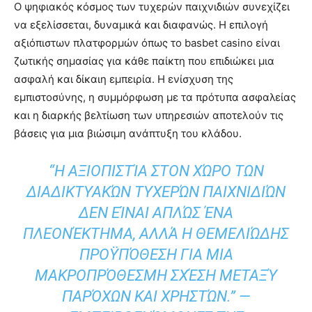
Ο ψηφιακός κόσμος των τυχερών παιχνιδιών συνεχίζει
να εξελίσσεται, δυναμικά και διαφανώς. Η επιλογή
αξιόπιστων πλατφορμών όπως το basbet casino είναι
ζωτικής σημασίας για κάθε παίκτη που επιδιώκει μια
ασφαλή και δίκαιη εμπειρία. Η ενίσχυση της
εμπιστοσύνης, η συμμόρφωση με τα πρότυπα ασφαλείας
και η διαρκής βελτίωση των υπηρεσιών αποτελούν τις
βάσεις για μια βιώσιμη ανάπτυξη του κλάδου.
“Η ΑΞΙΟΠΙΣΤΊΑ ΣΤΟΝ ΧΏΡΟ ΤΩΝ
ΔΙΑΔΙΚΤΥΑΚΏΝ ΤΥΧΕΡΏΝ ΠΑΙΧΝΙΔΙΏΝ
ΔΕΝ ΕΊΝΑΙ ΑΠΛΏΣ ΈΝΑ
ΠΛΕΟΝΈΚΤΗΜΑ, ΑΛΛΆ Η ΘΕΜΕΛΙΏΔΗΣ
ΠΡΟΫΠΌΘΕΣΗ ΓΙΑ ΜΙΑ
ΜΑΚΡΟΠΡΌΘΕΣΜΗ ΣΧΈΣΗ ΜΕΤΑΞΎ
ΠΑΡΌΧΩΝ ΚΑΙ ΧΡΗΣΤΏΝ.” —