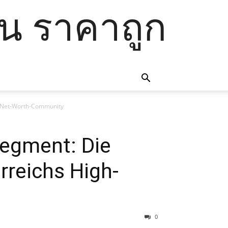
โน ราคาถูก
gh-Net-Worth-Community
egment: Die
rreichs High-
0