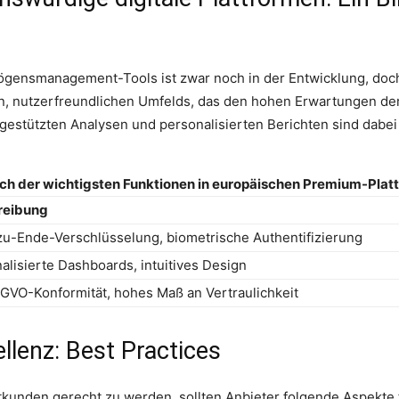
rmögensmanagement-Tools ist zwar noch in der Entwicklung, do
en, nutzerfreundlichen Umfelds, das den hohen Erwartungen der
I-gestützten Analysen und personalisierten Berichten sind dabe
ich der wichtigsten Funktionen in europäischen Premium-Plat
reibung
u-Ende-Verschlüsselung, biometrische Authentifizierung
alisierte Dashboards, intuitives Design
VO-Konformität, hohes Maß an Vertraulichkeit
llenz: Best Practices
unden gerecht zu werden, sollten Anbieter folgende Aspekte 