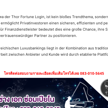
etwa der Thor Fortune Login, ist kein bloßes Trendthema, sonder
ermöglicht Privatinvestoren einen sicheren, effizienten und pe
r Finanzdienstleister bedeutet dies eine große Chance, ihre Se
vertrauenswürdiger Partner zu positionieren.
reichischen Luxusbankings liegt in der Kombination aus traditio
eit zwischen Anbieter und Kunde wird durch etablierte Plattf
โทรติดต่อสอบถามรายละเอียดเพิ่มเติมโทรได้เลย 083-010-5645