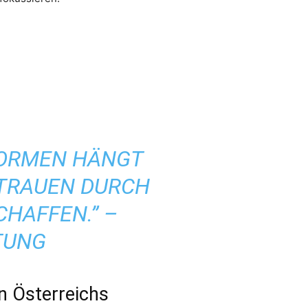
FORMEN HÄNGT
TRAUEN DURCH S
AFFEN.” – B
TUNG
in Österreichs