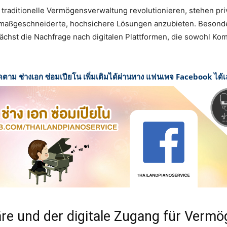
die traditionelle Vermögensverwaltung revolutionieren, stehen pr
l maßgeschneiderte, hochsichere Lösungen anzubieten. Besonder
ächst die Nachfrage nach digitalen Plattformen, die sowohl Komf
ดตาม ช่างเอก ซ่อมเปียโน เพิ่มเติมได้ผ่านทาง แฟนเพจ Facebook ได้
äre und der digitale Zugang für Verm