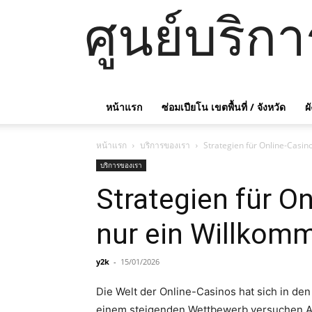
ศูนย์บริก
หน้าแรก
ซ่อมเปียโน เขตพื้นที่ / จังหวัด
ผ
หน้าแรก
บริการของเรา
Strategien für Online-Casi
บริการของเรา
Strategien für O
nur ein Willkom
y2k
-
15/01/2026
Die Welt der Online-Casinos hat sich in de
einem steigenden Wettbewerb versuchen An