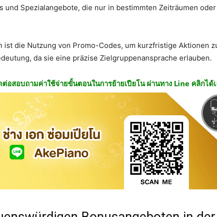
ts und Spezialangebote, die nur in bestimmten Zeiträumen ode
en ist die Nutzung von Promo-Codes, um kurzfristige Aktionen z
edeutung, da sie eine präzise Zielgruppenansprache erlauben.
ดต่อสอบถามค่าใช้จ่ายขั้นตอนในการย้ายเปียโน ผ่านทาง Line คลิกได้
auenswürdigen Bonusangeboten in der