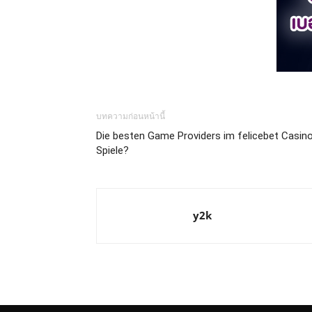
บทความก่อนหน้านี้
Die besten Game Providers im felicebet Casino:
Spiele?
y2k