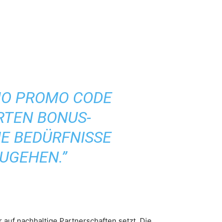
INO PROMO CODE
ERTEN BONUS-
DIE BEDÜRFNISSE
UGEHEN.”
auf nachhaltige Partnerschaften setzt. Die