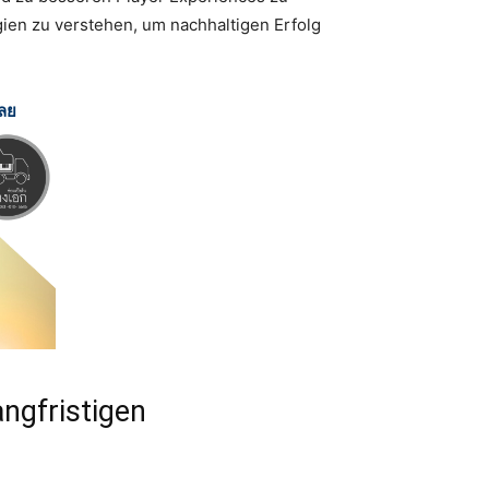
gien zu verstehen, um nachhaltigen Erfolg
เลย
ngfristigen