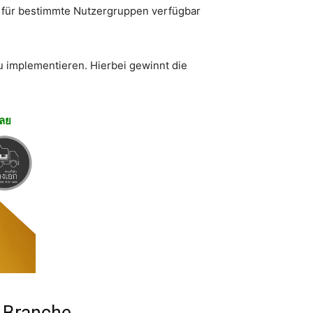
r für bestimmte Nutzergruppen verfügbar
u implementieren. Hierbei gewinnt die
เลย
 Branche