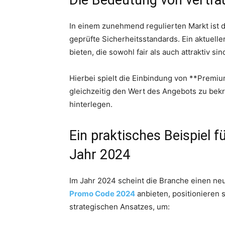
In einem zunehmend regulierten Markt ist 
geprüfte Sicherheitsstandards. Ein aktuell
bieten, die sowohl fair als auch attraktiv sin
Hierbei spielt die Einbindung von **Premi
gleichzeitig den Wert des Angebots zu bekrä
hinterlegen.
Ein praktisches Beispiel 
Jahr 2024
Im Jahr 2024 scheint die Branche einen ne
Promo Code 2024
anbieten, positionieren s
strategischen Ansatzes, um: