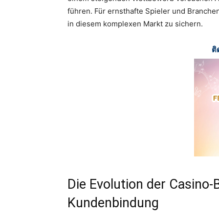
führen. Für ernsthafte Spieler und Branche
in diesem komplexen Markt zu sichern.
ติ
Die Evolution der Casino-
Kundenbindung