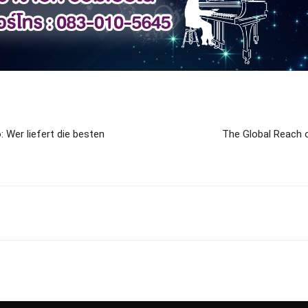
 Wer liefert die besten
The Global Reach of