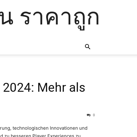
โน ราคาถูก
r 2024: Mehr als
0
erung, technologischen Innovationen und
d zu besseren Player Experiences zu