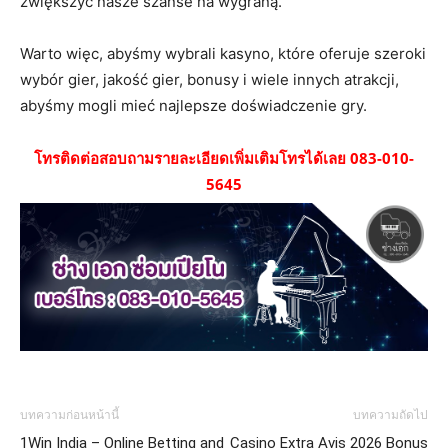
zwiększyć nasze szanse na wygraną.
Warto więc, abyśmy wybrali kasyno, które oferuje szeroki
wybór gier, jakość gier, bonusy i wiele innych atrakcji,
abyśmy mogli mieć najlepsze doświadczenie gry.
โทรติดต่อสอบถามรายละเอียดเพิ่มเติมโทรได้เลย 083-010-
5645
บทความก่อนหน้านี้
บทความถัดไป
1Win India – Online Betting and
Casino Extra Avis 2026 Bonus