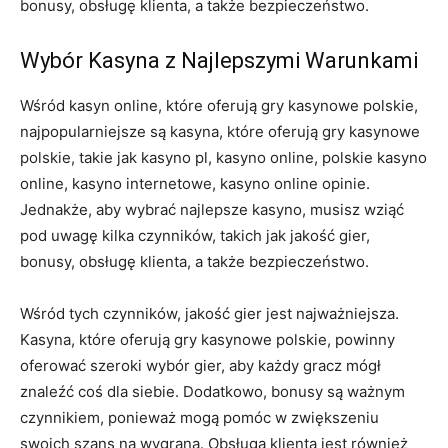
bonusy, obsługę klienta, a także bezpieczeństwo.
Wybór Kasyna z Najlepszymi Warunkami
Wśród kasyn online, które oferują gry kasynowe polskie,
najpopularniejsze są kasyna, które oferują gry kasynowe
polskie, takie jak kasyno pl, kasyno online, polskie kasyno
online, kasyno internetowe, kasyno online opinie.
Jednakże, aby wybrać najlepsze kasyno, musisz wziąć
pod uwagę kilka czynników, takich jak jakość gier,
bonusy, obsługę klienta, a także bezpieczeństwo.
Wśród tych czynników, jakość gier jest najważniejsza.
Kasyna, które oferują gry kasynowe polskie, powinny
oferować szeroki wybór gier, aby każdy gracz mógł
znaleźć coś dla siebie. Dodatkowo, bonusy są ważnym
czynnikiem, ponieważ mogą pomóc w zwiększeniu
swoich szans na wygraną. Obsługa klienta jest również