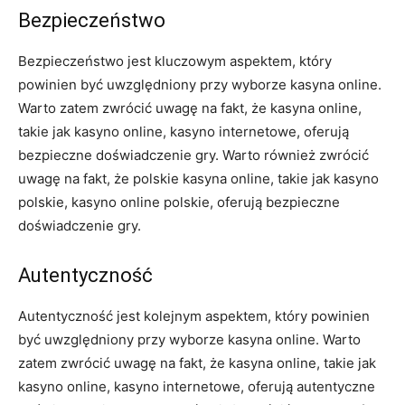
Bezpieczeństwo
Bezpieczeństwo jest kluczowym aspektem, który
powinien być uwzględniony przy wyborze kasyna online.
Warto zatem zwrócić uwagę na fakt, że kasyna online,
takie jak kasyno online, kasyno internetowe, oferują
bezpieczne doświadczenie gry. Warto również zwrócić
uwagę na fakt, że polskie kasyna online, takie jak kasyno
polskie, kasyno online polskie, oferują bezpieczne
doświadczenie gry.
Autentyczność
Autentyczność jest kolejnym aspektem, który powinien
być uwzględniony przy wyborze kasyna online. Warto
zatem zwrócić uwagę na fakt, że kasyna online, takie jak
kasyno online, kasyno internetowe, oferują autentyczne