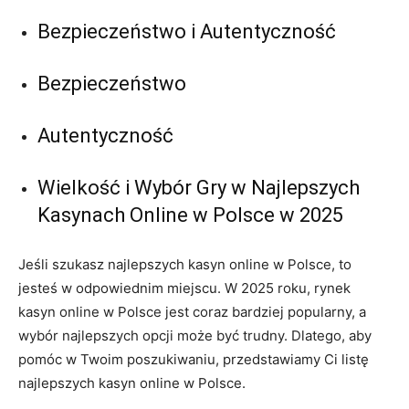
Bezpieczeństwo i Autentyczność
Bezpieczeństwo
Autentyczność
Wielkość i Wybór Gry w Najlepszych
Kasynach Online w Polsce w 2025
Jeśli szukasz najlepszych kasyn online w Polsce, to
jesteś w odpowiednim miejscu. W 2025 roku, rynek
kasyn online w Polsce jest coraz bardziej popularny, a
wybór najlepszych opcji może być trudny. Dlatego, aby
pomóc w Twoim poszukiwaniu, przedstawiamy Ci listę
najlepszych kasyn online w Polsce.