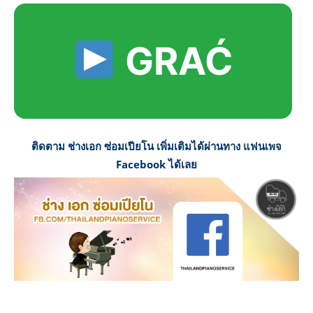
GRAĆ
ติดตาม ช่างเอก ซ่อมเปียโน เพิ่มเติมได้ผ่านทาง แฟนเพจ
Facebook ได้เลย