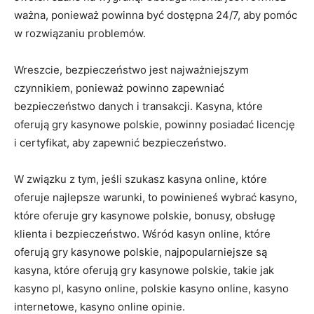
ważna, ponieważ powinna być dostępna 24/7, aby pomóc
w rozwiązaniu problemów.
Wreszcie, bezpieczeństwo jest najważniejszym
czynnikiem, ponieważ powinno zapewniać
bezpieczeństwo danych i transakcji. Kasyna, które
oferują gry kasynowe polskie, powinny posiadać licencję
i certyfikat, aby zapewnić bezpieczeństwo.
W związku z tym, jeśli szukasz kasyna online, które
oferuje najlepsze warunki, to powinieneś wybrać kasyno,
które oferuje gry kasynowe polskie, bonusy, obsługę
klienta i bezpieczeństwo. Wśród kasyn online, które
oferują gry kasynowe polskie, najpopularniejsze są
kasyna, które oferują gry kasynowe polskie, takie jak
kasyno pl, kasyno online, polskie kasyno online, kasyno
internetowe, kasyno online opinie.