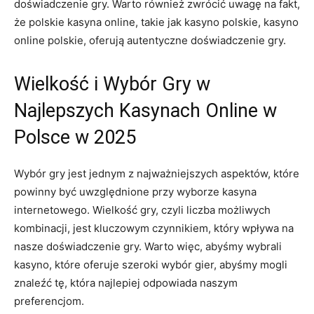
doświadczenie gry. Warto również zwrócić uwagę na fakt,
że polskie kasyna online, takie jak kasyno polskie, kasyno
online polskie, oferują autentyczne doświadczenie gry.
Wielkość i Wybór Gry w
Najlepszych Kasynach Online w
Polsce w 2025
Wybór gry jest jednym z najważniejszych aspektów, które
powinny być uwzględnione przy wyborze kasyna
internetowego. Wielkość gry, czyli liczba możliwych
kombinacji, jest kluczowym czynnikiem, który wpływa na
nasze doświadczenie gry. Warto więc, abyśmy wybrali
kasyno, które oferuje szeroki wybór gier, abyśmy mogli
znaleźć tę, która najlepiej odpowiada naszym
preferencjom.