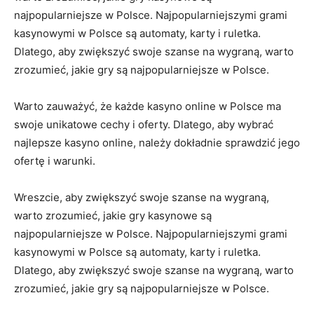
najpopularniejsze w Polsce. Najpopularniejszymi grami
kasynowymi w Polsce są automaty, karty i ruletka.
Dlatego, aby zwiększyć swoje szanse na wygraną, warto
zrozumieć, jakie gry są najpopularniejsze w Polsce.
Warto zauważyć, że każde kasyno online w Polsce ma
swoje unikatowe cechy i oferty. Dlatego, aby wybrać
najlepsze kasyno online, należy dokładnie sprawdzić jego
ofertę i warunki.
Wreszcie, aby zwiększyć swoje szanse na wygraną,
warto zrozumieć, jakie gry kasynowe są
najpopularniejsze w Polsce. Najpopularniejszymi grami
kasynowymi w Polsce są automaty, karty i ruletka.
Dlatego, aby zwiększyć swoje szanse na wygraną, warto
zrozumieć, jakie gry są najpopularniejsze w Polsce.