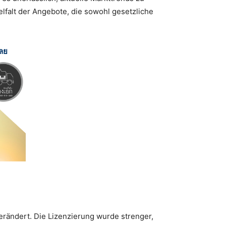
elfalt der Angebote, die sowohl gesetzliche
เลย
verändert. Die Lizenzierung wurde strenger,