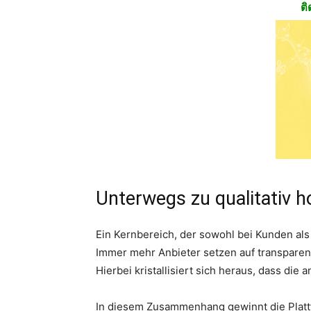
ติ
Unterwegs zu qualitativ 
Ein Kernbereich, der sowohl bei Kunden als
Immer mehr Anbieter setzen auf transparent
Hierbei kristallisiert sich heraus, dass die
In diesem Zusammenhang gewinnt die Plat