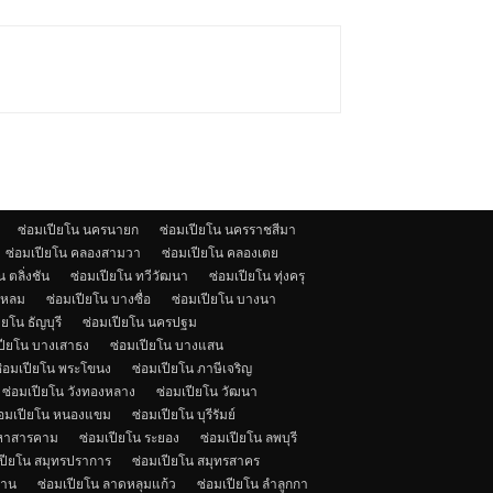
ซ่อมเปียโน นครนายก
ซ่อมเปียโน นครราชสีมา
ซ่อมเปียโน คลองสามวา
ซ่อมเปียโน คลองเตย
 ตลิ่งชัน
ซ่อมเปียโน ทวีวัฒนา
ซ่อมเปียโน ทุ่งครุ
แหลม
ซ่อมเปียโน บางซื่อ
ซ่อมเปียโน บางนา
ียโน ธัญบุรี
ซ่อมเปียโน นครปฐม
ปียโน บางเสาธง
ซ่อมเปียโน บางแสน
่อมเปียโน พระโขนง
ซ่อมเปียโน ภาษีเจริญ
ซ่อมเปียโน วังทองหลาง
ซ่อมเปียโน วัฒนา
่อมเปียโน หนองแขม
ซ่อมเปียโน บุรีรัมย์
มหาสารคาม
ซ่อมเปียโน ระยอง
ซ่อมเปียโน ลพบุรี
เปียโน สมุทรปราการ
ซ่อมเปียโน สมุทรสาคร
ราน
ซ่อมเปียโน ลาดหลุมแก้ว
ซ่อมเปียโน ลำลูกกา