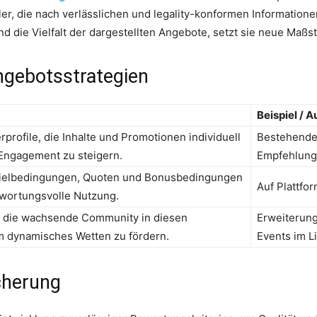
ler, die nach verlässlichen und legality-konformen Informatio
 die Vielfalt der dargestellten Angebote, setzt sie neue Maßst
Angebotsstrategien
Beispiel / A
rprofile, die Inhalte und Promotionen individuell
Bestehende 
Engagement zu steigern.
Empfehlunge
Spielbedingungen, Quoten und Bonusbedingungen
Auf Plattfor
twortungsvolle Nutzung.
f die wachsende Community in diesen
Erweiterung
 dynamisches Wetten zu fördern.
Events im L
cherung