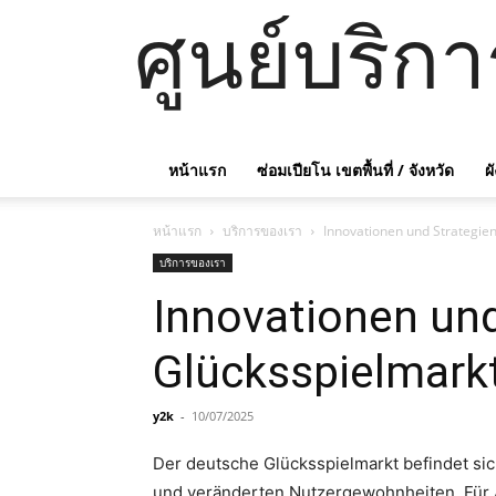
ศูนย์บริก
หน้าแรก
ซ่อมเปียโน เขตพื้นที่ / จังหวัด
ผ
หน้าแรก
บริการของเรา
Innovationen und Strategien
บริการของเรา
Innovationen und
Glücksspielmarkt
y2k
-
10/07/2025
Der deutsche Glücksspielmarkt befindet sic
und veränderten Nutzergewohnheiten. Für An