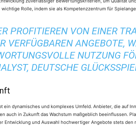
ntwicklung zuverlässiger Bewertungskriterien, um Qualität un
e wichtige Rolle, indem sie als Kompetenzzentrum für Spielange
R PROFITIEREN VON EINER T
R VERFÜGBAREN ANGEBOTE, W
ORTUNGSVOLLE NUTZUNG FÖR
LYST, DEUTSCHE GLÜCKSSPI
nft
bt ein dynamisches und komplexes Umfeld. Anbieter, die auf In
en auch in Zukunft das Wachstum maßgeblich beeinflussen. Plat
der Entwicklung und Auswahl hochwertiger Angebote stets den ri