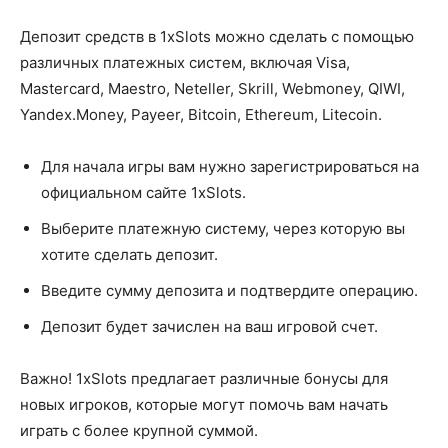
Депозит средств в 1xSlots можно сделать с помощью
различных платежных систем, включая Visa,
Mastercard, Maestro, Neteller, Skrill, Webmoney, QIWI,
Yandex.Money, Payeer, Bitcoin, Ethereum, Litecoin.
Для начала игры вам нужно зарегистрироваться на
официальном сайте 1xSlots.
Выберите платежную систему, через которую вы
хотите сделать депозит.
Введите сумму депозита и подтвердите операцию.
Депозит будет зачислен на ваш игровой счет.
Важно! 1xSlots предлагает различные бонусы для
новых игроков, которые могут помочь вам начать
играть с более крупной суммой.