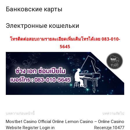
Банковские карты
Электронные кошельки
โทรติดต่อสอบถามรายละเอียดเพิ่มเติมโทรได้เลย 083-010-
5645
บทความก่อนหน้านี้
บทความถัดไป
Mostbet Casino Official Online
Lemon Casino – Online Casino
Website Register Login in
Recenzje.10477