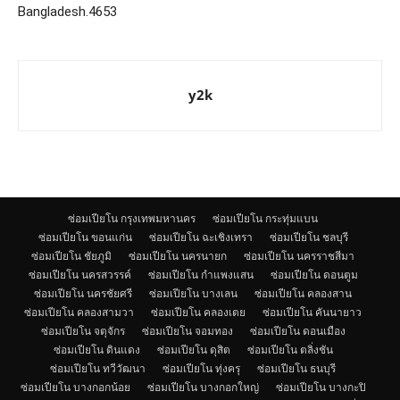
Bangladesh.4653
y2k
ซ่อมเปียโน กรุงเทพมหานคร
ซ่อมเปียโน กระทุ่มแบน
ซ่อมเปียโน ขอนแก่น
ซ่อมเปียโน ฉะเชิงเทรา
ซ่อมเปียโน ชลบุรี
ซ่อมเปียโน ชัยภูมิ
ซ่อมเปียโน นครนายก
ซ่อมเปียโน นครราชสีมา
ซ่อมเปียโน นครสวรรค์
ซ่อมเปียโน กำแพงแสน
ซ่อมเปียโน ดอนตูม
ซ่อมเปียโน นครชัยศรี
ซ่อมเปียโน บางเลน
ซ่อมเปียโน คลองสาน
ซ่อมเปียโน คลองสามวา
ซ่อมเปียโน คลองเตย
ซ่อมเปียโน คันนายาว
ซ่อมเปียโน จตุจักร
ซ่อมเปียโน จอมทอง
ซ่อมเปียโน ดอนเมือง
ซ่อมเปียโน ดินแดง
ซ่อมเปียโน ดุสิต
ซ่อมเปียโน ตลิ่งชัน
ซ่อมเปียโน ทวีวัฒนา
ซ่อมเปียโน ทุ่งครุ
ซ่อมเปียโน ธนบุรี
ซ่อมเปียโน บางกอกน้อย
ซ่อมเปียโน บางกอกใหญ่
ซ่อมเปียโน บางกะปิ