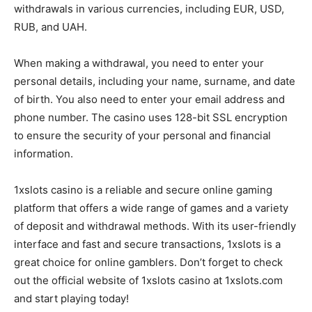
withdrawals in various currencies, including EUR, USD,
RUB, and UAH.
When making a withdrawal, you need to enter your
personal details, including your name, surname, and date
of birth. You also need to enter your email address and
phone number. The casino uses 128-bit SSL encryption
to ensure the security of your personal and financial
information.
1xslots casino is a reliable and secure online gaming
platform that offers a wide range of games and a variety
of deposit and withdrawal methods. With its user-friendly
interface and fast and secure transactions, 1xslots is a
great choice for online gamblers. Don’t forget to check
out the official website of 1xslots casino at 1xslots.com
and start playing today!