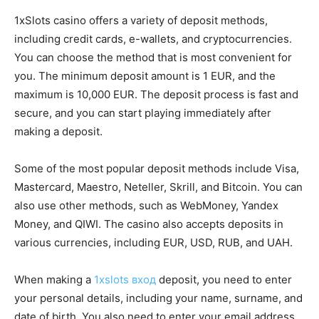
1xSlots casino offers a variety of deposit methods,
including credit cards, e-wallets, and cryptocurrencies.
You can choose the method that is most convenient for
you. The minimum deposit amount is 1 EUR, and the
maximum is 10,000 EUR. The deposit process is fast and
secure, and you can start playing immediately after
making a deposit.
Some of the most popular deposit methods include Visa,
Mastercard, Maestro, Neteller, Skrill, and Bitcoin. You can
also use other methods, such as WebMoney, Yandex
Money, and QIWI. The casino also accepts deposits in
various currencies, including EUR, USD, RUB, and UAH.
When making a
1xslots вход
deposit, you need to enter
your personal details, including your name, surname, and
date of birth. You also need to enter your email address