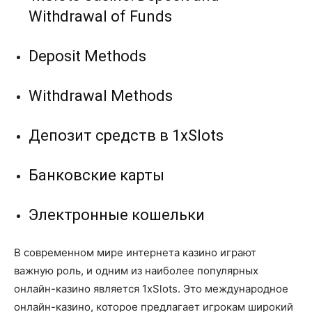
Withdrawal of Funds
Deposit Methods
Withdrawal Methods
Депозит средств в 1xSlots
Банковские карты
Электронные кошельки
В современном мире интернета казино играют
важную роль, и одним из наиболее популярных
онлайн-казино является 1xSlots. Это международное
онлайн-казино, которое предлагает игрокам широкий