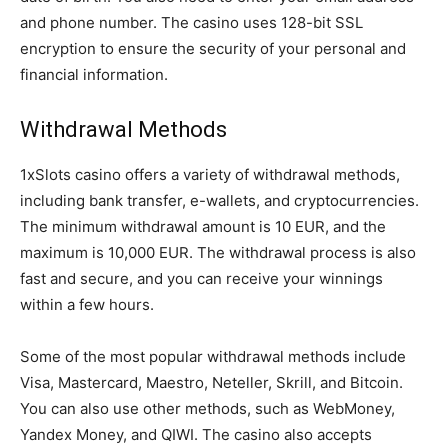
and phone number. The casino uses 128-bit SSL
encryption to ensure the security of your personal and
financial information.
Withdrawal Methods
1xSlots casino offers a variety of withdrawal methods,
including bank transfer, e-wallets, and cryptocurrencies.
The minimum withdrawal amount is 10 EUR, and the
maximum is 10,000 EUR. The withdrawal process is also
fast and secure, and you can receive your winnings
within a few hours.
Some of the most popular withdrawal methods include
Visa, Mastercard, Maestro, Neteller, Skrill, and Bitcoin.
You can also use other methods, such as WebMoney,
Yandex Money, and QIWI. The casino also accepts