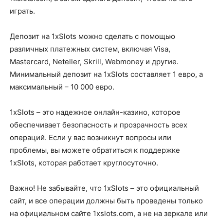
играть.
Депозит на 1xSlots можно сделать с помощью
различных платежных систем, включая Visa,
Mastercard, Neteller, Skrill, Webmoney и другие.
Минимальный депозит на 1xSlots составляет 1 евро, а
максимальный – 10 000 евро.
1xSlots – это надежное онлайн-казино, которое
обеспечивает безопасность и прозрачность всех
операций. Если у вас возникнут вопросы или
проблемы, вы можете обратиться к поддержке
1xSlots, которая работает круглосуточно.
Важно! Не забывайте, что 1xSlots – это официальный
сайт, и все операции должны быть проведены только
на официальном сайте 1xslots.com, а не на зеркале или