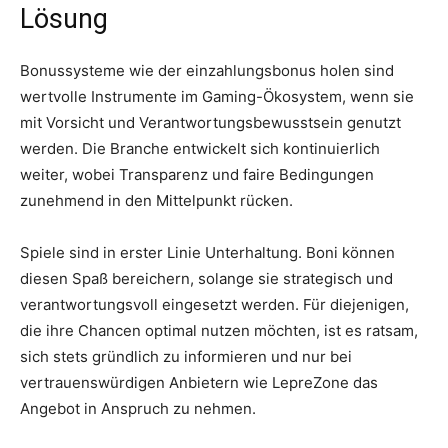
Lösung
Bonussysteme wie der einzahlungsbonus holen sind
wertvolle Instrumente im Gaming-Ökosystem, wenn sie
mit Vorsicht und Verantwortungsbewusstsein genutzt
werden. Die Branche entwickelt sich kontinuierlich
weiter, wobei Transparenz und faire Bedingungen
zunehmend in den Mittelpunkt rücken.
Spiele sind in erster Linie Unterhaltung. Boni können
diesen Spaß bereichern, solange sie strategisch und
verantwortungsvoll eingesetzt werden. Für diejenigen,
die ihre Chancen optimal nutzen möchten, ist es ratsam,
sich stets gründlich zu informieren und nur bei
vertrauenswürdigen Anbietern wie LepreZone das
Angebot in Anspruch zu nehmen.