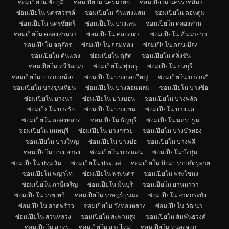
ซ่อมเปียโน ชัยภูมิ
ซ่อมเปียโน นครนายก
ซ่อมเปียโน นครราชสีมา
ซ่อมเปียโน นครสวรรค์
ซ่อมเปียโน กำแพงแสน
ซ่อมเปียโน ดอนตูม
ซ่อมเปียโน นครชัยศรี
ซ่อมเปียโน บางเลน
ซ่อมเปียโน คลองสาน
ซ่อมเปียโน คลองสามวา
ซ่อมเปียโน คลองเตย
ซ่อมเปียโน คันนายาว
ซ่อมเปียโน จตุจักร
ซ่อมเปียโน จอมทอง
ซ่อมเปียโน ดอนเมือง
ซ่อมเปียโน ดินแดง
ซ่อมเปียโน ดุสิต
ซ่อมเปียโน ตลิ่งชัน
ซ่อมเปียโน ทวีวัฒนา
ซ่อมเปียโน ทุ่งครุ
ซ่อมเปียโน ธนบุรี
ซ่อมเปียโน บางกอกน้อย
ซ่อมเปียโน บางกอกใหญ่
ซ่อมเปียโน บางกะปิ
ซ่อมเปียโน บางขุนเทียน
ซ่อมเปียโน บางคอแหลม
ซ่อมเปียโน บางซื่อ
ซ่อมเปียโน บางนา
ซ่อมเปียโน บางบอน
ซ่อมเปียโน บางพลัด
ซ่อมเปียโน บางรัก
ซ่อมเปียโน บางเขน
ซ่อมเปียโน บางแค
ซ่อมเปียโน คลองหลวง
ซ่อมเปียโน ธัญบุรี
ซ่อมเปียโน นครปฐม
ซ่อมเปียโน นนทบุรี
ซ่อมเปียโน บางกรวย
ซ่อมเปียโน บางบัวทอง
ซ่อมเปียโน บางใหญ่
ซ่อมเปียโน บางบ่อ
ซ่อมเปียโน บางพลี
ซ่อมเปียโน บางเสาธง
ซ่อมเปียโน บางแสน
ซ่อมเปียโน บึงกุ่ม
ซ่อมเปียโน ปทุมวัน
ซ่อมเปียโน ประเวศ
ซ่อมเปียโน ป้อมปราบศัตรูพ่าย
ซ่อมเปียโน พญาไท
ซ่อมเปียโน พระนคร
ซ่อมเปียโน พระโขนง
ซ่อมเปียโน ภาษีเจริญ
ซ่อมเปียโน มีนบุรี
ซ่อมเปียโน ยานนาวา
ซ่อมเปียโน ราชเทวี
ซ่อมเปียโน ราษฎร์บูรณะ
ซ่อมเปียโน ลาดกระบัง
ซ่อมเปียโน ลาดพร้าว
ซ่อมเปียโน วังทองหลาง
ซ่อมเปียโน วัฒนา
ซ่อมเปียโน สวนหลวง
ซ่อมเปียโน สะพานสูง
ซ่อมเปียโน สัมพันธวงศ์
ซ่อมเปียโน สาทร
ซ่อมเปียโน สายไหม
ซ่อมเปียโน หนองจอก