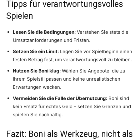
Tipps für verantwortungsvolles
Spielen
Lesen Sie die Bedingungen:
Verstehen Sie stets die
Umsatzanforderungen und Fristen.
Setzen Sie ein Limit:
Legen Sie vor Spielbeginn einen
festen Betrag fest, um verantwortungsvoll zu bleiben.
Nutzen Sie Boni klug:
Wählen Sie Angebote, die zu
Ihrem Spielstil passen und keine unrealistischen
Erwartungen wecken.
Vermeiden Sie die Falle der Übernutzung:
Boni sind
kein Ersatz für echtes Geld – setzen Sie Grenzen und
spielen Sie nachhaltig.
Fazit: Boni als Werkzeug, nicht als