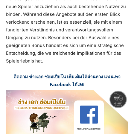
neue Spieler anzuziehen als auch bestehende Nutzer zu
binden. Während diese Angebote auf den ersten Blick
verlockend erscheinen, ist es essenziell, sie mit einem
fundierten Verständnis und verantwortungsvollem
Umgang zu nutzen. Besonders bei der Auswahl eines
geeigneten Bonus handelt es sich um eine strategische
Entscheidung, die weitreichende Implikationen für das
Spielerlebnis hat.
ติดตาม ช่างเอก ซ่อมเปียโน เพิ่มเติมได้ผ่านทาง แฟนเพจ
Facebook ได้เลย