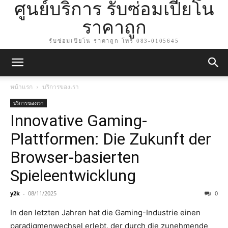
ศูนย์บริการ รับซ่อมเปียโน
ราคาถูก
รับซ่อมเปียโน ราคาถูก โทร 083-0105645
หน้าแรก
บริการของเรา
บริการของเรา
Innovative Gaming-
Plattformen: Die Zukunft der
Browser-basierten
Spieleentwicklung
y2k
-
08/11/2025
0
In den letzten Jahren hat die Gaming-Industrie einen
paradigmenwechsel erlebt, der durch die zunehmende