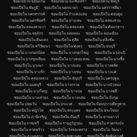
ซ่อมเปียโน ขอนแก่น
ซ่อมเปียโน ฉะเชิงเทรา
ซ่อมเปียโน ชลบุรี
ซ่อมเปียโน ชัยภูมิ
ซ่อมเปียโน นครนายก
ซ่อมเปียโน นครราชสีมา
ซ่อมเปียโน นครสวรรค์
ซ่อมเปียโน กำแพงแสน
ซ่อมเปียโน ดอนตูม
ซ่อมเปียโน นครชัยศรี
ซ่อมเปียโน บางเลน
ซ่อมเปียโน คลองสาน
ซ่อมเปียโน คลองสามวา
ซ่อมเปียโน คลองเตย
ซ่อมเปียโน คันนายาว
ซ่อมเปียโน จตุจักร
ซ่อมเปียโน จอมทอง
ซ่อมเปียโน ดอนเมือง
ซ่อมเปียโน ดินแดง
ซ่อมเปียโน ดุสิต
ซ่อมเปียโน ตลิ่งชัน
ซ่อมเปียโน ทวีวัฒนา
ซ่อมเปียโน ทุ่งครุ
ซ่อมเปียโน ธนบุรี
ซ่อมเปียโน บางกอกน้อย
ซ่อมเปียโน บางกอกใหญ่
ซ่อมเปียโน บางกะปิ
ซ่อมเปียโน บางขุนเทียน
ซ่อมเปียโน บางคอแหลม
ซ่อมเปียโน บางซื่อ
ซ่อมเปียโน บางนา
ซ่อมเปียโน บางบอน
ซ่อมเปียโน บางพลัด
ซ่อมเปียโน บางรัก
ซ่อมเปียโน บางเขน
ซ่อมเปียโน บางแค
ซ่อมเปียโน คลองหลวง
ซ่อมเปียโน ธัญบุรี
ซ่อมเปียโน นครปฐม
ซ่อมเปียโน นนทบุรี
ซ่อมเปียโน บางกรวย
ซ่อมเปียโน บางบัวทอง
ซ่อมเปียโน บางใหญ่
ซ่อมเปียโน บางบ่อ
ซ่อมเปียโน บางพลี
ซ่อมเปียโน บางเสาธง
ซ่อมเปียโน บางแสน
ซ่อมเปียโน บึงกุ่ม
ซ่อมเปียโน ปทุมวัน
ซ่อมเปียโน ประเวศ
ซ่อมเปียโน ป้อมปราบศัตรูพ่าย
ซ่อมเปียโน พญาไท
ซ่อมเปียโน พระนคร
ซ่อมเปียโน พระโขนง
ซ่อมเปียโน ภาษีเจริญ
ซ่อมเปียโน มีนบุรี
ซ่อมเปียโน ยานนาวา
ซ่อมเปียโน ราชเทวี
ซ่อมเปียโน ราษฎร์บูรณะ
ซ่อมเปียโน ลาดกระบัง
ซ่อมเปียโน ลาดพร้าว
ซ่อมเปียโน วังทองหลาง
ซ่อมเปียโน วัฒนา
ซ่อมเปียโน สวนหลวง
ซ่อมเปียโน สะพานสูง
ซ่อมเปียโน สัมพันธวงศ์