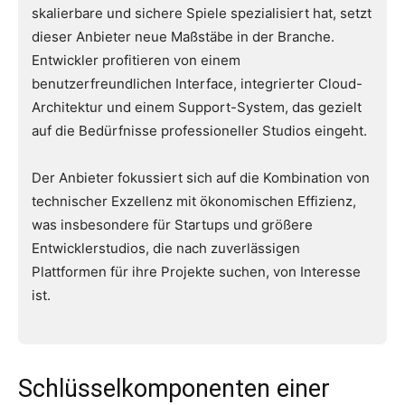
skalierbare und sichere Spiele spezialisiert hat, setzt
dieser Anbieter neue Maßstäbe in der Branche.
Entwickler profitieren von einem
benutzerfreundlichen Interface, integrierter Cloud-
Architektur und einem Support-System, das gezielt
auf die Bedürfnisse professioneller Studios eingeht.
Der Anbieter fokussiert sich auf die Kombination von
technischer Exzellenz mit ökonomischen Effizienz,
was insbesondere für Startups und größere
Entwicklerstudios, die nach zuverlässigen
Plattformen für ihre Projekte suchen, von Interesse
ist.
Schlüsselkomponenten einer