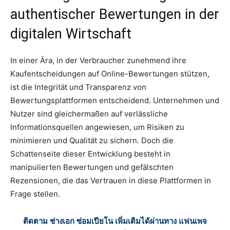
authentischer Bewertungen in der
digitalen Wirtschaft
In einer Ära, in der Verbraucher zunehmend ihre
Kaufentscheidungen auf Online-Bewertungen stützen,
ist die Integrität und Transparenz von
Bewertungsplattformen entscheidend. Unternehmen und
Nutzer sind gleichermaßen auf verlässliche
Informationsquellen angewiesen, um Risiken zu
minimieren und Qualität zu sichern. Doch die
Schattenseite dieser Entwicklung besteht in
manipulierten Bewertungen und gefälschten
Rezensionen, die das Vertrauen in diese Plattformen in
Frage stellen.
ติดตาม ช่างเอก ซ่อมเปียโน เพิ่มเติมได้ผ่านทาง แฟนเพจ