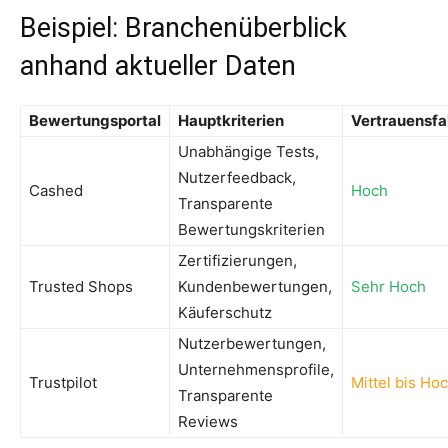
Beispiel: Branchenüberblick
anhand aktueller Daten
Bewertungsportal
Hauptkriterien
Vertrauensfa
Unabhängige Tests,
Nutzerfeedback,
Cashed
Hoch
Transparente
Bewertungskriterien
Zertifizierungen,
Trusted Shops
Kundenbewertungen,
Sehr Hoch
Käuferschutz
Nutzerbewertungen,
Unternehmensprofile,
Trustpilot
Mittel bis Ho
Transparente
Reviews