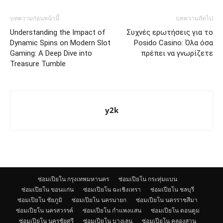
บทความก่อนหน้านี้
บทความถัดไป
Understanding the Impact of
Συχνές ερωτήσεις για το
Dynamic Spins on Modern Slot
Posido Casino: Όλα όσα
Gaming: A Deep Dive into
πρέπει να γνωρίζετε
Treasure Tumble
y2k
ซ่อมเปียโน กรุงเทพมหานคร
ซ่อมเปียโน กระทุ่มแบน
ซ่อมเปียโน ขอนแก่น
ซ่อมเปียโน ฉะเชิงเทรา
ซ่อมเปียโน ชลบุรี
ซ่อมเปียโน ชัยภูมิ
ซ่อมเปียโน นครนายก
ซ่อมเปียโน นครราชสีมา
ซ่อมเปียโน นครสวรรค์
ซ่อมเปียโน กำแพงแสน
ซ่อมเปียโน ดอนตูม
ซ่อมเปียโน นครชัยศรี
ซ่อมเปียโน บางเลน
ซ่อมเปียโน คลองสาน