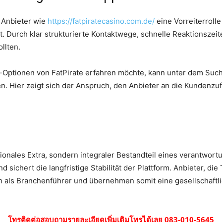
 Anbieter wie
https://fatpiratecasino.com.de/
eine Vorreiterroll
 Durch klar strukturierte Kontaktwege, schnelle Reaktionszeit
llten.
ptionen von FatPirate erfahren möchte, kann unter dem Suchbeg
n. Hier zeigt sich der Anspruch, den Anbieter an die Kundenzuf
tionales Extra, sondern integraler Bestandteil eines verantwor
nd sichert die langfristige Stabilität der Plattform. Anbieter, 
ich als Branchenführer und übernehmen somit eine gesellschaftl
โทรติดต่อสอบถามรายละเอียดเพิ่มเติมโทรได้เลย 083-010-5645