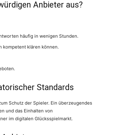
swürdigen Anbieter aus?
antworten häufig in wenigen Stunden.
en kompetent klären können.
eboten.
latorischer Standards
zum Schutz der Spieler. Ein überzeugendes
en und das Einhalten von
tner im digitalen Glücksspielmarkt.