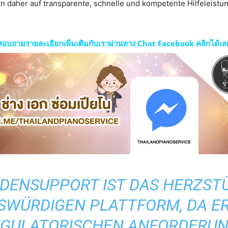
n daher auf transparente, schnelle und kompetente Hilfeleistu
สอบถามรายละเอียกเพิ่มเติมกับเราผ่านทาง Chat Facebook คลิกได้เล
DENSUPPORT IST DAS HERZST
WÜRDIGEN PLATTFORM, DA ER
EGULATORISCHEN ANFORDERUN