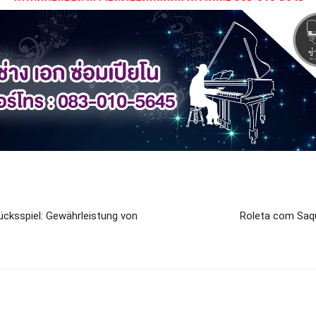
ücksspiel: Gewährleistung von
Roleta com Saqu