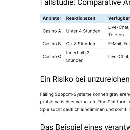
Fallstudie: Comparative A
Anbieter
Reaktionszeit
Verfügbar
Live-Chat,
Casino A
Unter 4 Stunden
Telefon
Casino B
Ca. 8 Stunden
E-Mail, Fo
Innerhalb 2
Casino C
Live-Chat,
Stunden
Ein Risiko bei unzureich
Failing Support-Systeme können gravieren
problematisches Verhalten. Eine Plattform,
Spielsucht deutlich eindämmen und somit i
Das Beispiel eines verant