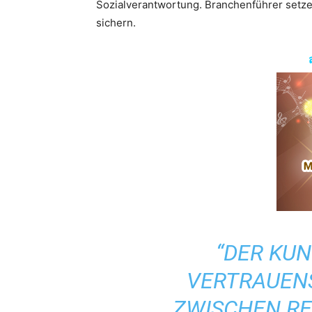
Sozialverantwortung. Branchenführer setze
sichern.
“DER KUN
VERTRAUENS
ZWISCHEN R