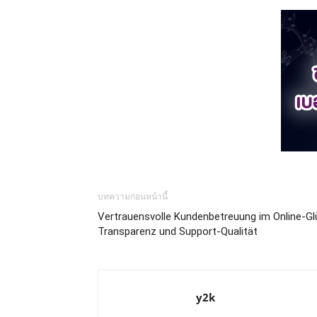
บทความก่อนหน้านี้
Vertrauensvolle Kundenbetreuung im Online-Gl
Transparenz und Support-Qualität
y2k