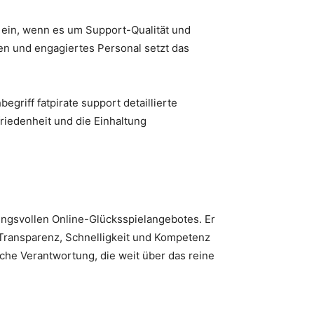
e ein, wenn es um Support-Qualität und
en und engagiertes Personal setzt das
riff fatpirate support detaillierte
riedenheit und die Einhaltung
tungsvollen Online-Glücksspielangebotes. Er
die Transparenz, Schnelligkeit und Kompetenz
iche Verantwortung, die weit über das reine