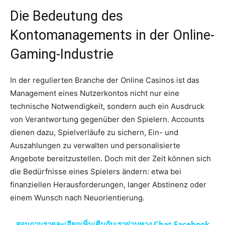
Die Bedeutung des
Kontomanagements in der Online-
Gaming-Industrie
In der regulierten Branche der Online Casinos ist das
Management eines Nutzerkontos nicht nur eine
technische Notwendigkeit, sondern auch ein Ausdruck
von Verantwortung gegenüber den Spielern. Accounts
dienen dazu, Spielverläufe zu sichern, Ein- und
Auszahlungen zu verwalten und personalisierte
Angebote bereitzustellen. Doch mit der Zeit können sich
die Bedürfnisse eines Spielers ändern: etwa bei
finanziellen Herausforderungen, langer Abstinenz oder
einem Wunsch nach Neuorientierung.
สอบถามรายละเอียกเพิ่มเติมกับเราผ่านทาง Chat Facebook