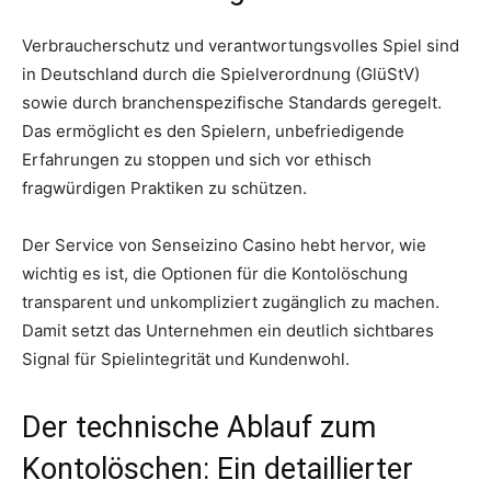
Verbraucherschutz und verantwortungsvolles Spiel sind
in Deutschland durch die Spielverordnung (GlüStV)
sowie durch branchenspezifische Standards geregelt.
Das ermöglicht es den Spielern, unbefriedigende
Erfahrungen zu stoppen und sich vor ethisch
fragwürdigen Praktiken zu schützen.
Der Service von Senseizino Casino hebt hervor, wie
wichtig es ist, die Optionen für die Kontolöschung
transparent und unkompliziert zugänglich zu machen.
Damit setzt das Unternehmen ein deutlich sichtbares
Signal für Spielintegrität und Kundenwohl.
Der technische Ablauf zum
Kontolöschen: Ein detaillierter