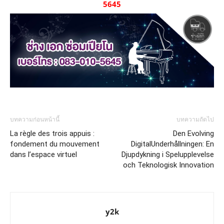
5645
บทความก่อนหน้านี้
บทความถัดไป
La règle des trois appuis :
Den Evolving
fondement du mouvement
DigitalUnderhållningen: En
dans l’espace virtuel
Djupdykning i Spelupplevelse
och Teknologisk Innovation
y2k