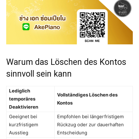
Warum das Löschen des Kontos
sinnvoll sein kann
Lediglich
Vollständiges Löschen des
temporäres
Kontos
Deaktivieren
Geeignet bei
Empfohlen bei längerfristigem
kurzfristigem
Rückzug oder zur dauerhaften
Ausstieg
Entscheidung