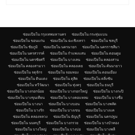
ซ่อมเปียโน กรุงเทพมหานคร
ซ่อมเปียโน กระทุ่มแบน
ซ่อมเปียโน ขอนแก่น
ซ่อมเปียโน ฉะเชิงเทรา
ซ่อมเปียโน ชลบุรี
ซ่อมเปียโน ชัยภูมิ
ซ่อมเปียโน นครนายก
ซ่อมเปียโน นครราชสีมา
ซ่อมเปียโน นครสวรรค์
ซ่อมเปียโน กำแพงแสน
ซ่อมเปียโน ดอนตูม
ซ่อมเปียโน นครชัยศรี
ซ่อมเปียโน บางเลน
ซ่อมเปียโน คลองสาน
ซ่อมเปียโน คลองสามวา
ซ่อมเปียโน คลองเตย
ซ่อมเปียโน คันนายาว
ซ่อมเปียโน จตุจักร
ซ่อมเปียโน จอมทอง
ซ่อมเปียโน ดอนเมือง
ซ่อมเปียโน ดินแดง
ซ่อมเปียโน ดุสิต
ซ่อมเปียโน ตลิ่งชัน
ซ่อมเปียโน ทวีวัฒนา
ซ่อมเปียโน ทุ่งครุ
ซ่อมเปียโน ธนบุรี
ซ่อมเปียโน บางกอกน้อย
ซ่อมเปียโน บางกอกใหญ่
ซ่อมเปียโน บางกะปิ
ซ่อมเปียโน บางขุนเทียน
ซ่อมเปียโน บางคอแหลม
ซ่อมเปียโน บางซื่อ
ซ่อมเปียโน บางนา
ซ่อมเปียโน บางบอน
ซ่อมเปียโน บางพลัด
ซ่อมเปียโน บางรัก
ซ่อมเปียโน บางเขน
ซ่อมเปียโน บางแค
ซ่อมเปียโน คลองหลวง
ซ่อมเปียโน ธัญบุรี
ซ่อมเปียโน นครปฐม
ซ่อมเปียโน นนทบุรี
ซ่อมเปียโน บางกรวย
ซ่อมเปียโน บางบัวทอง
ซ่อมเปียโน บางใหญ่
ซ่อมเปียโน บางบ่อ
ซ่อมเปียโน บางพลี