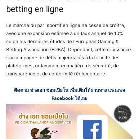
betting en ligne
Le marché du pari sportif en ligne ne cesse de croître,
avec une expansion estimée à un taux annuel de 10%
selon les dernières études de l’European Gaming &
Betting Association (EGBA). Cependant, cette croissance
s’accompagne de défis majeurs liés à la fiabilité des
plateformes, notamment en matière de sécurité, de
transparence et de conformité réglementaire.
ติดตาม ช่างเอก ซ่อมเปียโน เพิ่มเติมได้ผ่านทาง แฟนเพจ
Facebook ได้เลย