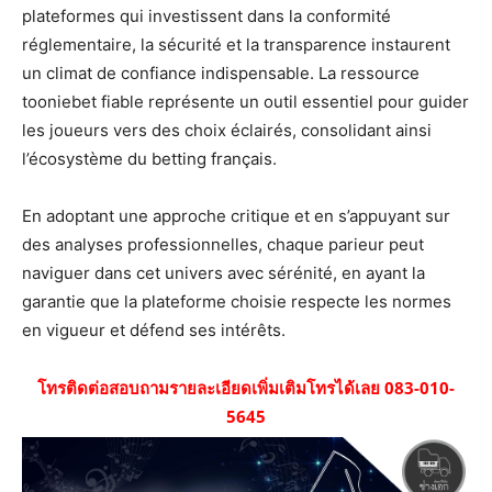
plateformes qui investissent dans la conformité
réglementaire, la sécurité et la transparence instaurent
un climat de confiance indispensable. La ressource
tooniebet fiable représente un outil essentiel pour guider
les joueurs vers des choix éclairés, consolidant ainsi
l’écosystème du betting français.
En adoptant une approche critique et en s’appuyant sur
des analyses professionnelles, chaque parieur peut
naviguer dans cet univers avec sérénité, en ayant la
garantie que la plateforme choisie respecte les normes
en vigueur et défend ses intérêts.
โทรติดต่อสอบถามรายละเอียดเพิ่มเติมโทรได้เลย 083-010-
5645