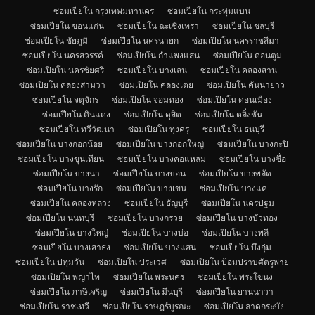
ซ่อมเปียโน กรุงเทพมหานคร
ซ่อมเปียโน กระทุ่มแบน
ซ่อมเปียโน ขอนแก่น
ซ่อมเปียโน ฉะเชิงเทรา
ซ่อมเปียโน ชลบุรี
ซ่อมเปียโน ชัยภูมิ
ซ่อมเปียโน นครนายก
ซ่อมเปียโน นครราชสีมา
ซ่อมเปียโน นครสวรรค์
ซ่อมเปียโน กำแพงแสน
ซ่อมเปียโน ดอนตูม
ซ่อมเปียโน นครชัยศรี
ซ่อมเปียโน บางเลน
ซ่อมเปียโน คลองสาน
ซ่อมเปียโน คลองสามวา
ซ่อมเปียโน คลองเตย
ซ่อมเปียโน คันนายาว
ซ่อมเปียโน จตุจักร
ซ่อมเปียโน จอมทอง
ซ่อมเปียโน ดอนเมือง
ซ่อมเปียโน ดินแดง
ซ่อมเปียโน ดุสิต
ซ่อมเปียโน ตลิ่งชัน
ซ่อมเปียโน ทวีวัฒนา
ซ่อมเปียโน ทุ่งครุ
ซ่อมเปียโน ธนบุรี
ซ่อมเปียโน บางกอกน้อย
ซ่อมเปียโน บางกอกใหญ่
ซ่อมเปียโน บางกะปิ
ซ่อมเปียโน บางขุนเทียน
ซ่อมเปียโน บางคอแหลม
ซ่อมเปียโน บางซื่อ
ซ่อมเปียโน บางนา
ซ่อมเปียโน บางบอน
ซ่อมเปียโน บางพลัด
ซ่อมเปียโน บางรัก
ซ่อมเปียโน บางเขน
ซ่อมเปียโน บางแค
ซ่อมเปียโน คลองหลวง
ซ่อมเปียโน ธัญบุรี
ซ่อมเปียโน นครปฐม
ซ่อมเปียโน นนทบุรี
ซ่อมเปียโน บางกรวย
ซ่อมเปียโน บางบัวทอง
ซ่อมเปียโน บางใหญ่
ซ่อมเปียโน บางบ่อ
ซ่อมเปียโน บางพลี
ซ่อมเปียโน บางเสาธง
ซ่อมเปียโน บางแสน
ซ่อมเปียโน บึงกุ่ม
ซ่อมเปียโน ปทุมวัน
ซ่อมเปียโน ประเวศ
ซ่อมเปียโน ป้อมปราบศัตรูพ่าย
ซ่อมเปียโน พญาไท
ซ่อมเปียโน พระนคร
ซ่อมเปียโน พระโขนง
ซ่อมเปียโน ภาษีเจริญ
ซ่อมเปียโน มีนบุรี
ซ่อมเปียโน ยานนาวา
ซ่อมเปียโน ราชเทวี
ซ่อมเปียโน ราษฎร์บูรณะ
ซ่อมเปียโน ลาดกระบัง