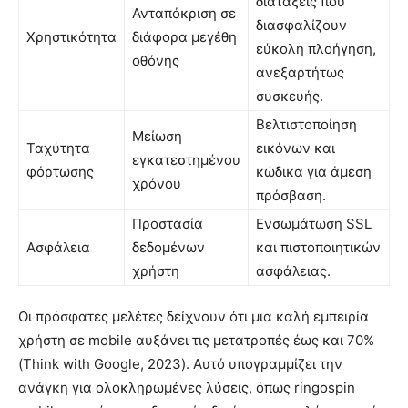
διατάξεις που
Ανταπόκριση σε
διασφαλίζουν
Χρηστικότητα
διάφορα μεγέθη
εύκολη πλοήγηση,
οθόνης
ανεξαρτήτως
συσκευής.
Βελτιστοποίηση
Μείωση
Ταχύτητα
εικόνων και
εγκατεστημένου
φόρτωσης
κώδικα για άμεση
χρόνου
πρόσβαση.
Προστασία
Ενσωμάτωση SSL
Ασφάλεια
δεδομένων
και πιστοποιητικών
χρήστη
ασφάλειας.
Οι πρόσφατες μελέτες δείχνουν ότι μια καλή εμπειρία
χρήστη σε mobile αυξάνει τις μετατροπές έως και 70%
(Think with Google, 2023). Αυτό υπογραμμίζει την
ανάγκη για ολοκληρωμένες λύσεις, όπως ringospin