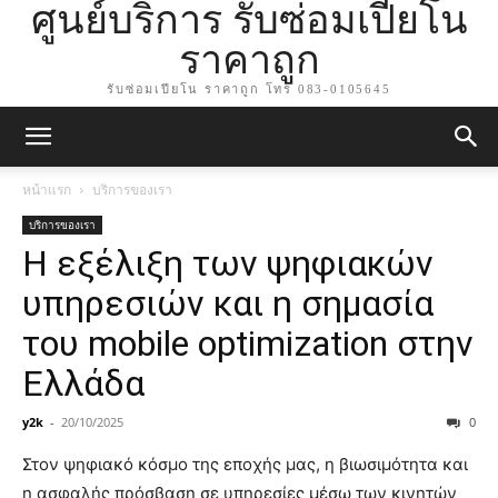
ศูนย์บริการ รับซ่อมเปียโน
ราคาถูก
รับซ่อมเปียโน ราคาถูก โทร 083-0105645
หน้าแรก
บริการของเรา
บริการของเรา
Η εξέλιξη των ψηφιακών
υπηρεσιών και η σημασία
του mobile optimization στην
Ελλάδα
y2k
-
20/10/2025
0
Στον ψηφιακό κόσμο της εποχής μας, η βιωσιμότητα και
η ασφαλής πρόσβαση σε υπηρεσίες μέσω των κινητών