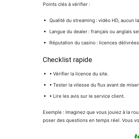
Points clés à vérifier :
Qualité du streaming : vidéo HD, aucun la
Langue du dealer : français ou anglais se
Réputation du casino : licences délivrées
Checklist rapide
• Vérifier la licence du site.
• Tester la vitesse du flux avant de miser
• Lire les avis sur le service client.
Exemple : Imaginez que vous jouiez à la roul
poser des questions en temps réel. Vous vou
ติ