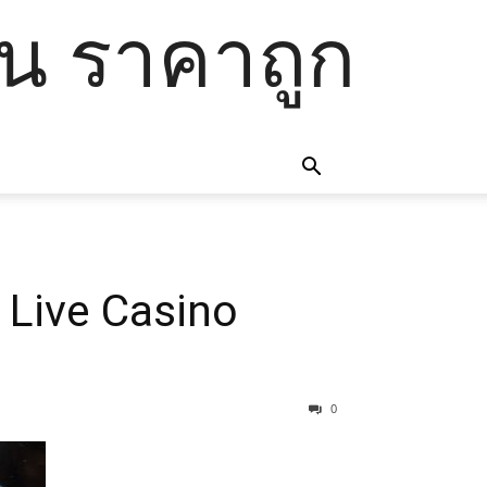
โน ราคาถูก
 Live Casino
0