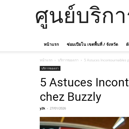
ศูนย์บริก
หน้าแรก
ซ่อมเปียโน เขตพื้นที่ / จังหวัด
ผ
หน้าแรก
บริการของเรา
5 Astuces Incontournables p
บริการของเรา
5 Astuces Incont
chez Buzzly
y2k
-
27/01/2026