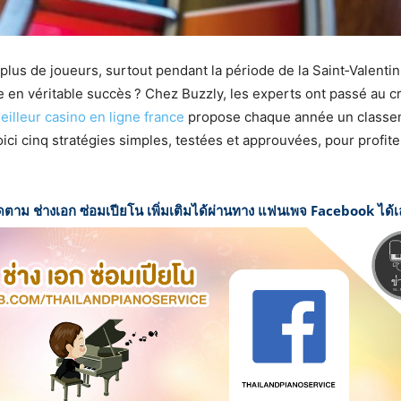
n plus de joueurs, surtout pendant la période de la Saint‑Valent
en véritable succès ? Chez Buzzly, les experts ont passé au c
eilleur casino en ligne france
propose chaque année un classeme
Voici cinq stratégies simples, testées et approuvées, pour profit
ดตาม ช่างเอก ซ่อมเปียโน เพิ่มเติมได้ผ่านทาง แฟนเพจ Facebook ได้