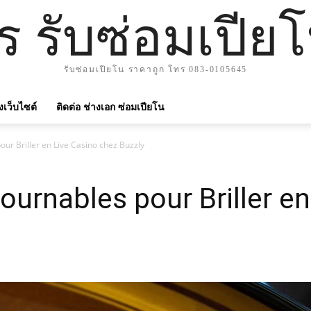
าร รับซ่อมเปีย
รับซ่อมเปียโน ราคาถูก โทร 083-0105645
ังเว็บไซต์
ติดต่อ ช่างเอก ซ่อมเปียโน
our Briller en Live Casino chez Buzzly
ournables pour Briller en