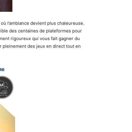
in où l’ambiance devient plus chaleureuse.
rible des centaines de plateformes pour
nt rigoureux qui vous fait gagner du
er pleinement des jeux en direct tout en
เลย