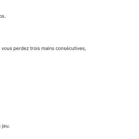
ps.
Si vous perdez trois mains consécutives,
 jeu.