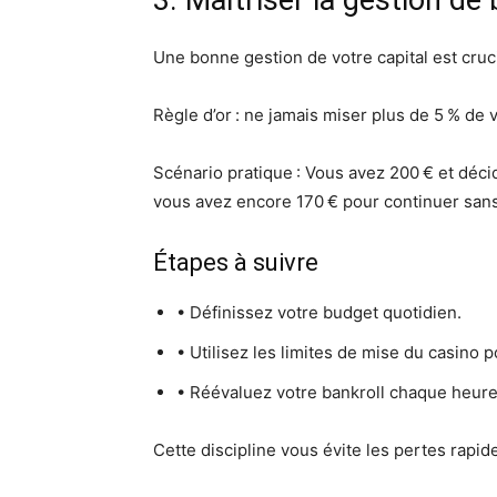
Une bonne gestion de votre capital est cruc
Règle d’or : ne jamais miser plus de 5 % de
Scénario pratique : Vous avez 200 € et décid
vous avez encore 170 € pour continuer sans
Étapes à suivre
• Définissez votre budget quotidien.
• Utilisez les limites de mise du casino 
• Réévaluez votre bankroll chaque heure
Cette discipline vous évite les pertes rapi