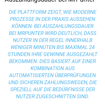
DIE PLATTFORM ZEIGT, WIE MODERNE
PROZESSE IN DER PRAXIS AUSSEHEN
KÖNNEN: BEI AUSZAHLUNGSDAUER
BEI MRPUNTER WIRD DEUTLICH, DASS
NUTZER IN DER REGEL INNERHALB
WENIGER MINUTEN BIS MAXIMAL 24
STUNDEN IHRE GEWINNE AUSGEZAHLT
BEKOMMEN. DIES BASIERT AUF EINER
KOMBINATION AUS
AUTOMATISIERTEN ÜBERPRÜFUNGEN
UND SICHEREN ZAHLUNGSWEGEN, DIE
SPEZIELL AUF DIE BEDÜRFNISSE DER
NUTZER ZUGESCHNITTEN SIND.