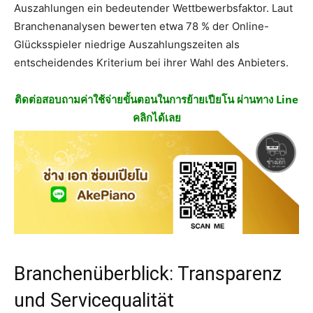
Auszahlungen ein bedeutender Wettbewerbsfaktor. Laut
Branchenanalysen bewerten etwa 78 % der Online-
Glücksspieler niedrige Auszahlungszeiten als
entscheidendes Kriterium bei ihrer Wahl des Anbieters.
ติดต่อสอบถามค่าใช้จ่ายขั้นตอนในการย้ายเปียโน ผ่านทาง Line
คลิกได้เลย
Branchenüberblick: Transparenz
und Servicequalität