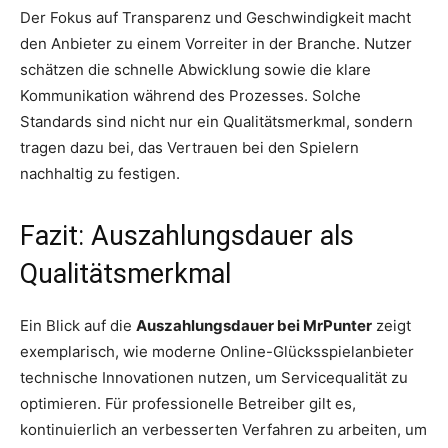
Der Fokus auf Transparenz und Geschwindigkeit macht
den Anbieter zu einem Vorreiter in der Branche. Nutzer
schätzen die schnelle Abwicklung sowie die klare
Kommunikation während des Prozesses. Solche
Standards sind nicht nur ein Qualitätsmerkmal, sondern
tragen dazu bei, das Vertrauen bei den Spielern
nachhaltig zu festigen.
Fazit: Auszahlungsdauer als
Qualitätsmerkmal
Ein Blick auf die
Auszahlungsdauer bei MrPunter
zeigt
exemplarisch, wie moderne Online-Glücksspielanbieter
technische Innovationen nutzen, um Servicequalität zu
optimieren. Für professionelle Betreiber gilt es,
kontinuierlich an verbesserten Verfahren zu arbeiten, um