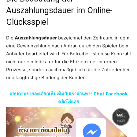
Auszahlungsdauer im Online-
Glücksspiel
Die
Auszahlungsdauer
bezeichnet den Zeitraum, in dem
eine Gewinnzahlung nach Antrag durch den Spieler beim
Anbieter bearbeitet wird. Für Betreiber ist diese Kennzahl
nicht nur ein Indikator für die Effizienz der internen
Prozesse, sondern auch maßgeblich für die Zufriedenheit
und langfristige Bindung der Kunden.
สอบถามรายละเอียกเพิ่มเติมกับเราผ่านทาง Chat Facebook
คลิกได้เลย