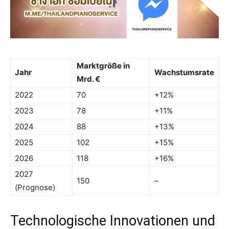
Marktgröße in
Jahr
Wachstumsrate
Mrd. €
2022
70
+12%
2023
78
+11%
2024
88
+13%
2025
102
+15%
2026
118
+16%
2027
150
–
(Prognose)
Technologische Innovationen und