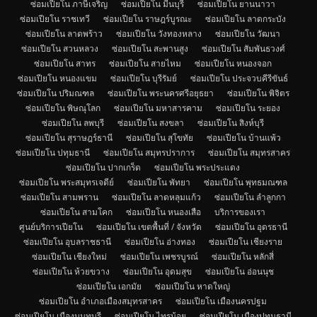
ซ่อมเปียโน ภาษีเจริญ
ซ่อมเปียโน มีนบุรี
ซ่อมเปียโน ยานนาวา
ซ่อมเปียโน ราชเทวี
ซ่อมเปียโน ราษฎร์บูรณะ
ซ่อมเปียโน ลาดกระบัง
ซ่อมเปียโน ลาดพร้าว
ซ่อมเปียโน วังทองหลาง
ซ่อมเปียโน วัฒนา
ซ่อมเปียโน สวนหลวง
ซ่อมเปียโน สะพานสูง
ซ่อมเปียโน สัมพันธวงศ์
ซ่อมเปียโน สาทร
ซ่อมเปียโน สายไหม
ซ่อมเปียโน หนองจอก
ซ่อมเปียโน หนองแขม
ซ่อมเปียโน บุรีรัมย์
ซ่อมเปียโน ประจวบคีรีขันธ์
ซ่อมเปียโน ปริมณฑล
ซ่อมเปียโน พระนครศรีอยุธยา
ซ่อมเปียโน พิจิตร
ซ่อมเปียโน พิษณุโลก
ซ่อมเปียโน มหาสารคาม
ซ่อมเปียโน ระยอง
ซ่อมเปียโน ลพบุรี
ซ่อมเปียโน สงขลา
ซ่อมเปียโน สิงห์บุรี
ซ่อมเปียโน สุราษฎร์ธานี
ซ่อมเปียโน สุโขทัย
ซ่อมเปียโน บ้านแพ้ว
ซ่อมเปียโน ปทุมธานี
ซ่อมเปียโน สมุทรปราการ
ซ่อมเปียโน สมุทรสาคร
ซ่อมเปียโน ปากเกร็ด
ซ่อมเปียโน พระประแดง
ซ่อมเปียโน พระสมุทรเจดีย์
ซ่อมเปียโน พัทยา
ซ่อมเปียโน พุทธมณฑล
ซ่อมเปียโน สามพราน
ซ่อมเปียโน ลาดหลุมแก้ว
ซ่อมเปียโน ลำลูกกา
ซ่อมเปียโน สามโคก
ซ่อมเปียโน หนองเสือ
บริการของเรา
ศูนย์บริการเปียโน
ซ่อมเปียโน เขตพื้นที่ / จังหวัด
ซ่อมเปียโน อุดรธานี
ซ่อมเปียโน อุบลราชธานี
ซ่อมเปียโน อ่างทอง
ซ่อมเปียโน เชียงราย
ซ่อมเปียโน เชียงใหม่
ซ่อมเปียโน เพชรบูรณ์
ซ่อมเปียโน หลักสี่
ซ่อมเปียโน ห้วยขวาง
ซ่อมเปียโน อุดมสุข
ซ่อมเปียโน อ่อนนุช
ซ่อมเปียโน เอกมัย
ซ่อมเปียโน หาดใหญ่
ซ่อมเปียโน อำเภอเมืองสมุทรสาคร
ซ่อมเปียโน เมืองนครปฐม
ซ่อมเปียโน เมืองนนทบุรี
ซ่อมเปียโน ไทรน้อย
ซ่อมเปียโน เมืองปทุมธานี