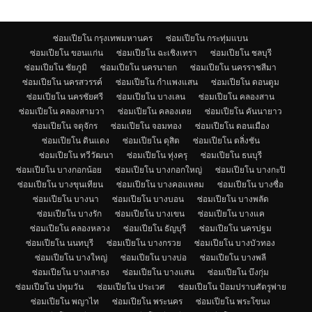
ซ่อมเปียโน กรุงเทพมหานคร
ซ่อมเปียโน กระทุ่มแบน
ซ่อมเปียโน ขอนแก่น
ซ่อมเปียโน ฉะเชิงเทรา
ซ่อมเปียโน ชลบุรี
ซ่อมเปียโน ชัยภูมิ
ซ่อมเปียโน นครนายก
ซ่อมเปียโน นครราชสีมา
ซ่อมเปียโน นครสวรรค์
ซ่อมเปียโน กำแพงแสน
ซ่อมเปียโน ดอนตูม
ซ่อมเปียโน นครชัยศรี
ซ่อมเปียโน บางเลน
ซ่อมเปียโน คลองสาน
ซ่อมเปียโน คลองสามวา
ซ่อมเปียโน คลองเตย
ซ่อมเปียโน คันนายาว
ซ่อมเปียโน จตุจักร
ซ่อมเปียโน จอมทอง
ซ่อมเปียโน ดอนเมือง
ซ่อมเปียโน ดินแดง
ซ่อมเปียโน ดุสิต
ซ่อมเปียโน ตลิ่งชัน
ซ่อมเปียโน ทวีวัฒนา
ซ่อมเปียโน ทุ่งครุ
ซ่อมเปียโน ธนบุรี
ซ่อมเปียโน บางกอกน้อย
ซ่อมเปียโน บางกอกใหญ่
ซ่อมเปียโน บางกะปิ
ซ่อมเปียโน บางขุนเทียน
ซ่อมเปียโน บางคอแหลม
ซ่อมเปียโน บางซื่อ
ซ่อมเปียโน บางนา
ซ่อมเปียโน บางบอน
ซ่อมเปียโน บางพลัด
ซ่อมเปียโน บางรัก
ซ่อมเปียโน บางเขน
ซ่อมเปียโน บางแค
ซ่อมเปียโน คลองหลวง
ซ่อมเปียโน ธัญบุรี
ซ่อมเปียโน นครปฐม
ซ่อมเปียโน นนทบุรี
ซ่อมเปียโน บางกรวย
ซ่อมเปียโน บางบัวทอง
ซ่อมเปียโน บางใหญ่
ซ่อมเปียโน บางบ่อ
ซ่อมเปียโน บางพลี
ซ่อมเปียโน บางเสาธง
ซ่อมเปียโน บางแสน
ซ่อมเปียโน บึงกุ่ม
ซ่อมเปียโน ปทุมวัน
ซ่อมเปียโน ประเวศ
ซ่อมเปียโน ป้อมปราบศัตรูพ่าย
ซ่อมเปียโน พญาไท
ซ่อมเปียโน พระนคร
ซ่อมเปียโน พระโขนง