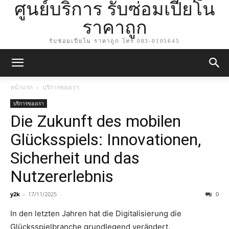
ศูนย์บริการ รับซ่อมเปียโน
ราคาถูก
รับซ่อมเปียโน ราคาถูก โทร 083-0105645
หน้าแรก
บริการของเรา
บริการของเรา
Die Zukunft des mobilen
Glücksspiels: Innovationen,
Sicherheit und das
Nutzererlebnis
y2k
-
17/11/2025
0
In den letzten Jahren hat die Digitalisierung die
Glücksspielbranche grundlegend verändert.