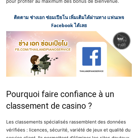
pour profiter au maximum des bonus de bienvenue.
ติดตาม ช่างเอก ซ่อมเปียโน เพิ่มเติมได้ผ่านทาง แฟนเพจ
Facebook ได้เลย
Pourquoi faire confiance à un
classement de casino ?
Les classements spécialisés rassemblent des données
vérifiées : licences, sécurité, variété de jeux et qualité du
service client. Ils permettent d’éliminer les sites douteux