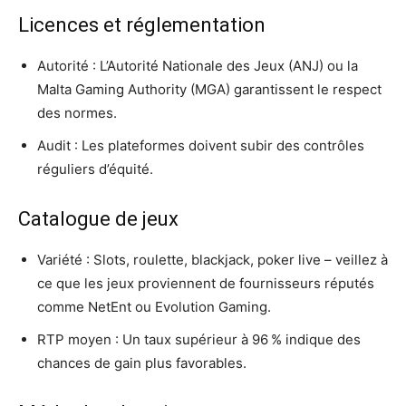
Licences et réglementation
Autorité : L’Autorité Nationale des Jeux (ANJ) ou la
Malta Gaming Authority (MGA) garantissent le respect
des normes.
Audit : Les plateformes doivent subir des contrôles
réguliers d’équité.
Catalogue de jeux
Variété : Slots, roulette, blackjack, poker live – veillez à
ce que les jeux proviennent de fournisseurs réputés
comme NetEnt ou Evolution Gaming.
RTP moyen : Un taux supérieur à 96 % indique des
chances de gain plus favorables.