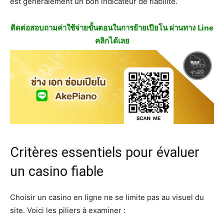
est généralement un bon indicateur de fiabilité.
ติดต่อสอบถามค่าใช้จ่ายขั้นตอนในการย้ายเปียโน ผ่านทาง Line
คลิกได้เลย
Critères essentiels pour évaluer
un casino fiable
Choisir un casino en ligne ne se limite pas au visuel du
site. Voici les piliers à examiner :