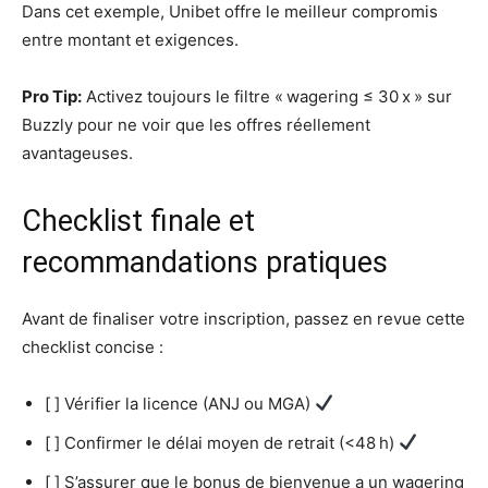
Dans cet exemple, Unibet offre le meilleur compromis
entre montant et exigences.
Pro Tip:
Activez toujours le filtre « wagering ≤ 30 x » sur
Buzzly pour ne voir que les offres réellement
avantageuses.
Checklist finale et
recommandations pratiques
Avant de finaliser votre inscription, passez en revue cette
checklist concise :
[ ] Vérifier la licence (ANJ ou MGA)
[ ] Confirmer le délai moyen de retrait (<48 h)
[ ] S’assurer que le bonus de bienvenue a un wagering