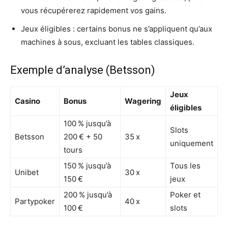
vous récupérerez rapidement vos gains.
Jeux éligibles : certains bonus ne s’appliquent qu’aux
machines à sous, excluant les tables classiques.
Exemple d’analyse (Betsson)
Jeux
Casino
Bonus
Wagering
éligibles
100 % jusqu’à
Slots
Betsson
200 € + 50
35 x
uniquement
tours
150 % jusqu’à
Tous les
Unibet
30 x
150 €
jeux
200 % jusqu’à
Poker et
Partypoker
40 x
100 €
slots