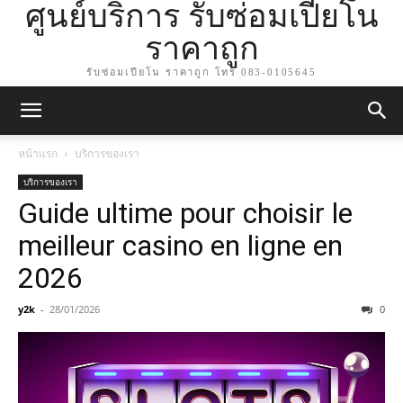
ศูนย์บริการ รับซ่อมเปียโน
ราคาถูก
รับซ่อมเปียโน ราคาถูก โทร 083-0105645
หน้าแรก
บริการของเรา
บริการของเรา
Guide ultime pour choisir le
meilleur casino en ligne en
2026
y2k
-
28/01/2026
0