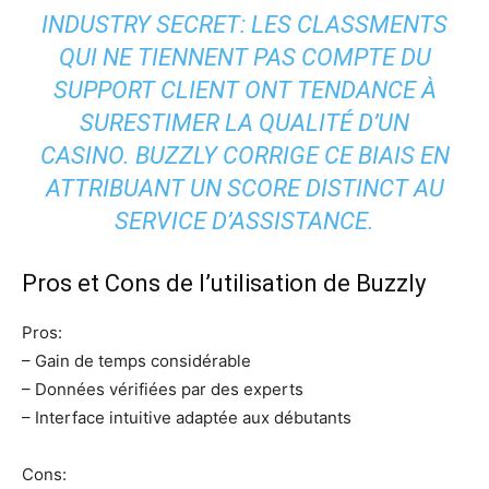
INDUSTRY SECRET: LES CLASSMENTS
QUI NE TIENNENT PAS COMPTE DU
SUPPORT CLIENT ONT TENDANCE À
SURESTIMER LA QUALITÉ D’UN
CASINO. BUZZLY CORRIGE CE BIAIS EN
ATTRIBUANT UN SCORE DISTINCT AU
SERVICE D’ASSISTANCE.
Pros et Cons de l’utilisation de Buzzly
Pros:
– Gain de temps considérable
– Données vérifiées par des experts
– Interface intuitive adaptée aux débutants
Cons: