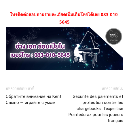
โทรติดต่อสอบถามรายละเอียดเพิ่มเติมโทรได้เลย 083-010-
5645
บทความก่อนหน้านี้
บทความถัดไป
Обратите внимание на Kent
Sécurité des paiements et
Casino — играйте с умом
protection contre les
chargebacks : l’expertise
Pointeduraz pour les joueurs
français