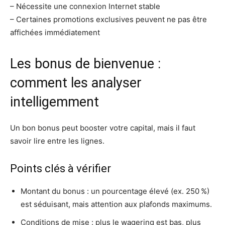
– Nécessite une connexion Internet stable
– Certaines promotions exclusives peuvent ne pas être
affichées immédiatement
Les bonus de bienvenue :
comment les analyser
intelligemment
Un bon bonus peut booster votre capital, mais il faut
savoir lire entre les lignes.
Points clés à vérifier
Montant du bonus : un pourcentage élevé (ex. 250 %)
est séduisant, mais attention aux plafonds maximums.
Conditions de mise : plus le wagering est bas, plus