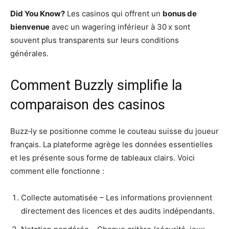
Did You Know?
Les casinos qui offrent un
bonus de
bienvenue
avec un wagering inférieur à 30 x sont
souvent plus transparents sur leurs conditions
générales.
Comment Buzzly simplifie la
comparaison des casinos
Buzz‑ly se positionne comme le couteau suisse du joueur
français. La plateforme agrège les données essentielles
et les présente sous forme de tableaux clairs. Voici
comment elle fonctionne :
Collecte automatisée – Les informations proviennent
directement des licences et des audits indépendants.